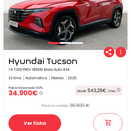
Hyundai Tucson
1.6 TGDI PHEV 195kW Maxx Auto 4X4
32 Kms
Automatica
Hibrido
2025
Precio financiado 100%
543,29€
34.900€
Desde
/mes
36.900 €
Precio al contado:
Ver ficha