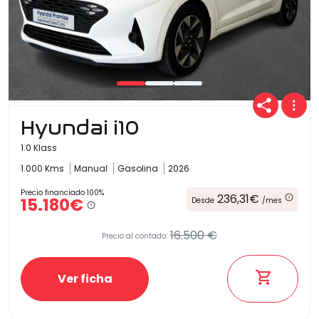
Hyundai i10
1.0 Klass
1.000 Kms
Manual
Gasolina
2026
Precio financiado 100%
236,31€
15.180€
Desde
/mes
16.500 €
Precio al contado:
Ver ficha