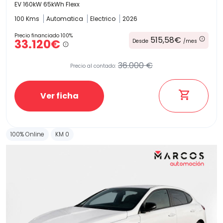
EV 160kW 65kWh Flexx
100 Kms
Automatica
Electrico
2026
Precio financiado 100%
515,58€
33.120€
Desde
/mes
36.000 €
Precio al contado:
Ver ficha
100% Online
KM 0