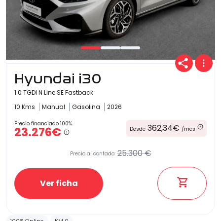
Hyundai i30
1.0 TGDI N Line SE Fastback
10 Kms
Manual
Gasolina
2026
Precio financiado 100%
362,34€
23.276€
Desde
/mes
25.300 €
Precio al contado:
Ver ficha