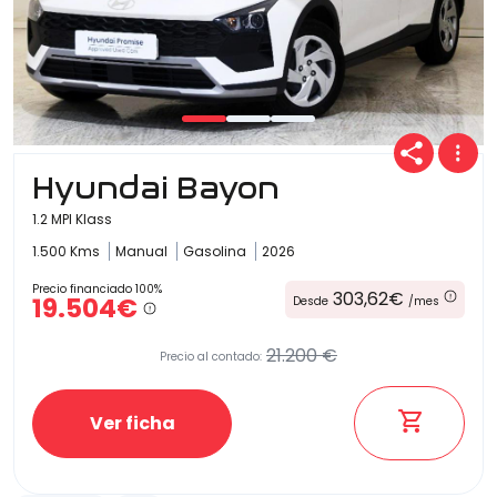
Hyundai Bayon
1.2 MPI Klass
1.500 Kms
Manual
Gasolina
2026
Precio financiado 100%
303,62€
19.504€
Desde
/mes
21.200 €
Precio al contado:
Ver ficha