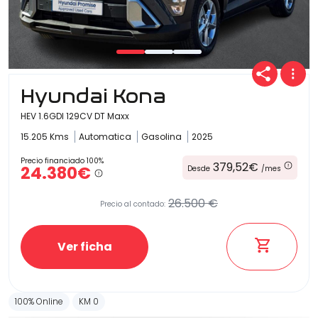
Carrocería
Hyundai Kona
HEV 1.6GDI 129CV DT Maxx
15.205 Kms
Automatica
Gasolina
2025
Precio financiado 100%
379,52€
24.380€
Desde
/mes
26.500 €
Precio al contado:
Ver ficha
100% Online
KM 0