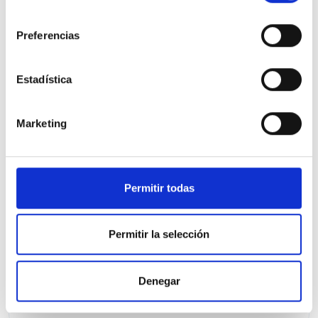
consentimiento
Preferencias
Estadística
Marketing
Hyundai i30
1.0 TGDI N Line SE
200 Kms
Manual
Gasolina
2026
Permitir todas
Precio financiado 100%
355,18€
22.816€
Desde
/mes
Permitir la selección
24.800 €
Precio al contado:
Denegar
Ver ficha