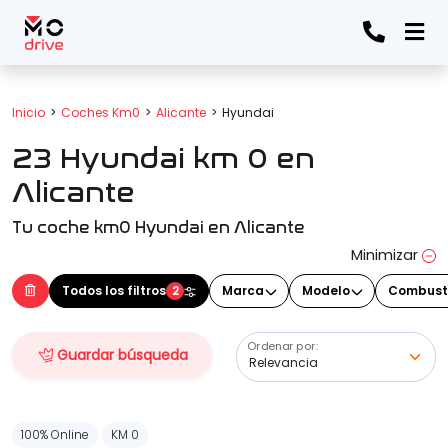
Todos los filtros
Inicio
Coches Km0
Alicante
Hyundai
23 Hyundai km 0 en
Marca
(Elige una o varias marcas)
Alicante
Tu coche km0 Hyundai en Alicante
Modelo
Minimizar
(Elige uno o varios modelos)
Todos los filtros
2
Marca
Modelo
Combust
Ordenar por:
Guardar búsqueda
Precio
100% Online
KM 0