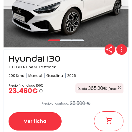
Hyundai i30
1.0 TGDI N Line SE Fastback
200 Kms
Manual
Gasolina
2026
Precio financiado 100%
365,20€
23.460€
Desde
/mes
25.500 €
Precio al contado:
Ver ficha