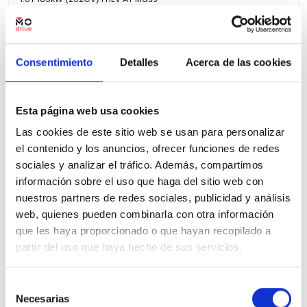
10.846 Kms
Automatica
Hibrido
2025
Precio financiado 100%
551,38€
35.420€
Desde
/mes
Consentimiento
Detalles
Acerca de las cookies
38.500 €
Precio al contado:
Esta página web usa cookies
Ver ficha
Las cookies de este sitio web se usan para personalizar
el contenido y los anuncios, ofrecer funciones de redes
sociales y analizar el tráfico. Además, compartimos
100% Online
KM 0
información sobre el uso que haga del sitio web con
nuestros partners de redes sociales, publicidad y análisis
web, quienes pueden combinarla con otra información
que les haya proporcionado o que hayan recopilado a
partir del uso que haya hecho de sus servicios.
Selección
Necesarias
de