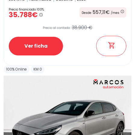
Precio financiado 100%
557,11€
35.788€
Desde
/mes
38.900 €
Precio al contado:
Ver ficha
100% Online
KM 0