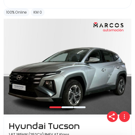
100% Online
KM 0
Hyundai Tucson
1.6T 185kW (252CV) PHEV AT Klass