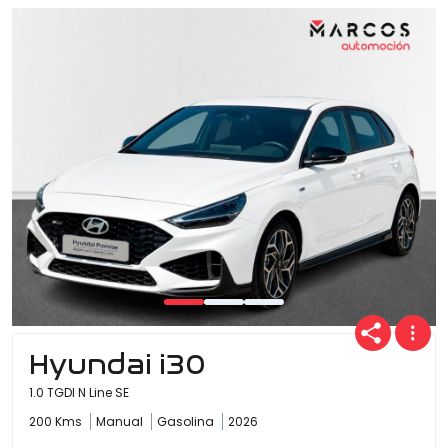
Ofertas
Cuota
Año
Kilómetros
Hyundai i30
1.0 TGDI N Line SE
Combustible
200 Kms
Manual
Gasolina
2026
(Elige una o varias opciones)