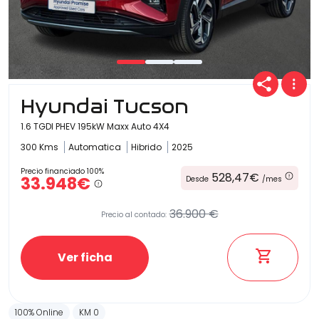
Hyundai Tucson
1.6 TGDI PHEV 195kW Maxx Auto 4X4
300 Kms
Automatica
Hibrido
2025
Precio financiado 100%
528,47€
33.948€
Desde
/mes
36.900 €
Precio al contado:
Ver ficha
100% Online
KM 0