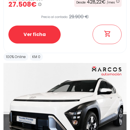
428,22€
27.508€
Desde
/mes
29.900 €
Precio al contado:
Ver ficha
100% Online
KM 0