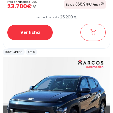
Precio financiado 100%
368,94€
23.700€
Desde
/mes
25.200 €
Precio al contado:
Etiqueta medioambiental
Ver ficha
Potencia
100% Online
KM 0
Provincia
Transmisión