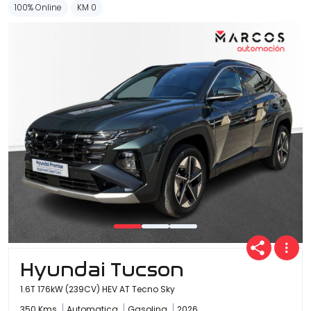
100% Online
KM 0
Hyundai Tucson
1.6T 176kW (239CV) HEV AT Tecno Sky
350 Kms
Automatica
Gasolina
2026