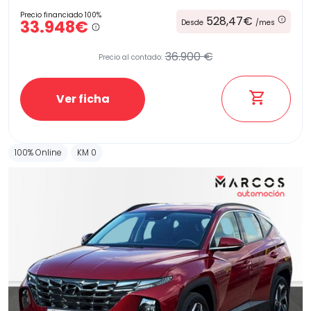
Precio financiado 100%
528,47€
33.948€
Desde
/mes
36.900 €
Precio al contado:
Ver ficha
100% Online
KM 0