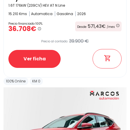
1.6T 176kW (239CV) HEV AT N Line
15.210 Kms
Automatica
Gasolina
2026
Precio financiado 100%
571,43€
36.708€
Desde
/mes
39.900 €
Precio al contado:
Ver ficha
100% Online
KM 0