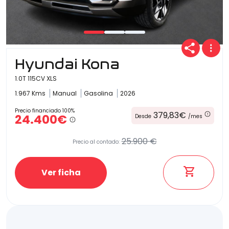
Hyundai Kona
1.0T 115CV XLS
1.967 Kms
Manual
Gasolina
2026
Precio financiado 100%
379,83€
24.400€
Desde
/mes
25.900 €
Precio al contado:
Ver ficha