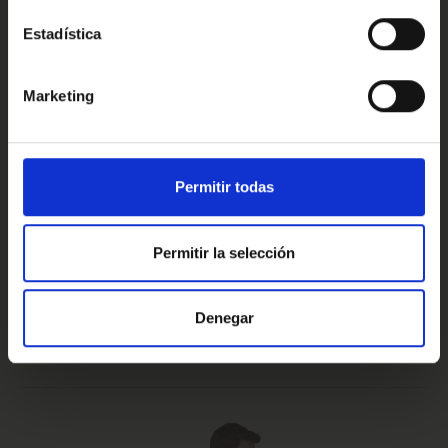
Estadística
Conoce nuestras ventajas
Marketing
Prueba de 15 días
Hasta 5 años
Permitir todas
o 1.000 Km.
de garantía
Permitir la selección
Vehículos certificados y
Te lo llevamos
Denegar
excelencia en el servicio
a casa