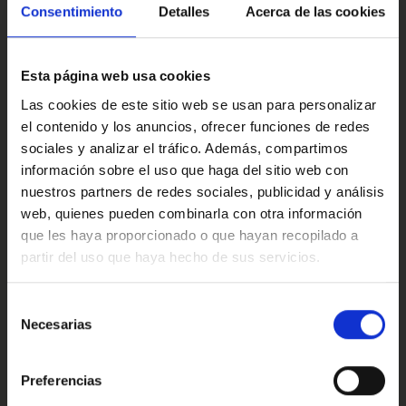
·Este anuncio no es vinculante solamente se muestra a
Multimedia y sonido
Consentimiento
Detalles
Acerca de las cookies
modo informativo y contractual, puede contener algún
error.
Esta página web usa cookies
·Consulta condiciones, llámanos sin ningún compromiso
estaremos encantados de atenderte.
Confort
Las cookies de este sitio web se usan para personalizar
el contenido y los anuncios, ofrecer funciones de redes
Ref: 2373183
sociales y analizar el tráfico. Además, compartimos
información sobre el uso que haga del sitio web con
Valoraciones de nuestros clientes
nuestros partners de redes sociales, publicidad y análisis
web, quienes pueden combinarla con otra información
que les haya proporcionado o que hayan recopilado a
partir del uso que haya hecho de sus servicios.
4.9
Oops!
Error de conexión
Selección
Necesarias
de
Trustpilot
consentimiento
Cerrar
Preferencias