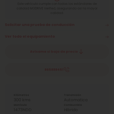
Este vehículo cumple con todas los estándares de
calidad MODRIVE Verified, asegurando así la mayor
calidad.
Solicitar una prueba de conducción
Ver todo el equipamiento
Avísame si baja de precio
865888451
Kilómetros
Transmisión
300 kms
Automatica
Matrícula
Combustible
1473NDD
Hibrido