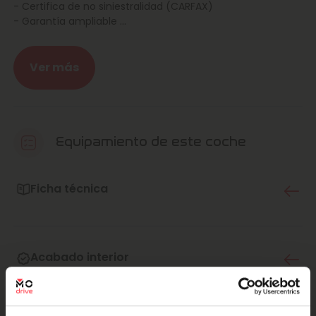
- Certifica de no siniestralidad (CARFAX)
- Garantía ampliable
- Confianza Marcos Automoción
Posibilidad de entrega en la puerta de casa, consulta las
Ver más
condiciones con nuestros agentes.
¿Quieres vender tu coche? ¡NOSOTROS TE LO
COMPRAMOS!
Equipamiento de este coche
En Marcos Automoción llevamos 50 años dándote el
mejor servicio, la calidad del servicio es nuestra pasión.
Ficha técnica
Por eso, en todo momento, nos esforzamos por transmitir
a nuestros clientes nuestro compromiso de recibir la
mayor calidad y atención en todos nuestros servicios.
Acabado interior
No dudes en contactar con nuestro teléfono de atención
al cliente para que podamos ayudarte en tu experiencia
con Marcos Automoción.