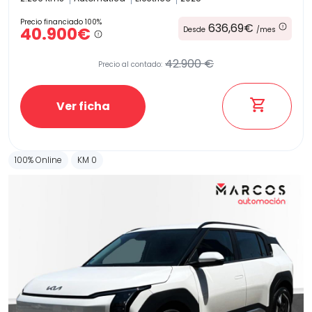
Precio financiado 100%
636,69€
40.900€
Desde
/mes
42.900 €
Precio al contado:
Ver ficha
100% Online
KM 0