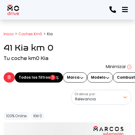
Todos los filtros
Inicio
Coches Km0
Kia
41 Kia km 0
Marca
(Elige una o varias marcas)
Tu coche km0 Kia
Minimizar
Modelo
Todos los filtros
1
Marca
Modelo
Combust
(Elige uno o varios modelos)
Ordenar por:
Precio
100% Online
KM 0