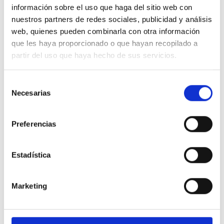
Precio financiado 100%
información sobre el uso que haga del sitio web con
389,18€
25.000€
Desde
/mes
nuestros partners de redes sociales, publicidad y análisis
web, quienes pueden combinarla con otra información
26.500 €
Precio al contado:
que les haya proporcionado o que hayan recopilado a
partir del uso que haya hecho de sus servicios.
Ver ficha
Selección
Necesarias
de
100% Online
KM 0
consentimiento
Preferencias
Estadística
Marketing