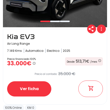
Kia EV3
Air Long Range
7.149 Kms
Automatica
Electrico
2025
Precio financiado 100%
513,71€
33.000€
Desde
/mes
35.000 €
Precio al contado:
Ver ficha
100% Online
KM 0