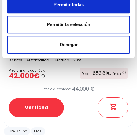
Permitir todas
Permitir la selección
Kia EV6
Denegar
Air 77,4kWh 168kW RWD (Long Range)
37 Kms
Automatica
Electrico
2025
Precio financiado 100%
653,81€
42.000€
Desde
/mes
44.000 €
Precio al contado:
Ver ficha
100% Online
KM 0