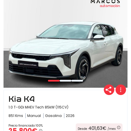
Kia K4
1.0 T-GDi MHEV Tech 85kW (115CV)
851 Kms
Manual
Gasolina
2026
Precio financiado 100%
401,63€
25.800€
Desde
/mes