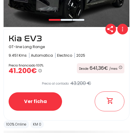
Kia EV3
GT-line Long Range
9.451 Kms
Automatica
Electrico
2025
Precio financiado 100%
641,36€
41.200€
Desde
/mes
43.200 €
Precio al contado:
Ver ficha
100% Online
KM 0