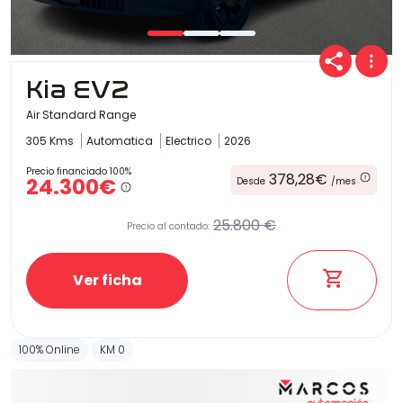
Kia EV2
Air Standard Range
305 Kms
Automatica
Electrico
2026
Precio financiado 100%
378,28€
24.300€
Desde
/mes
25.800 €
Precio al contado:
Ver ficha
100% Online
KM 0