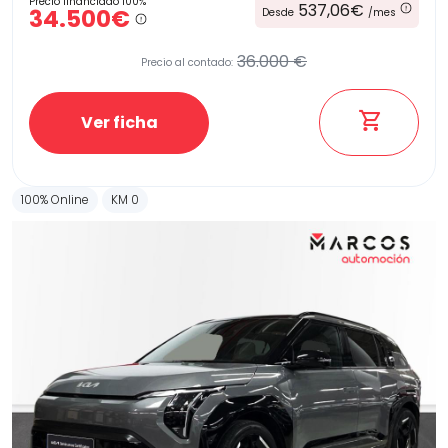
Precio financiado 100%
537,06€
34.500€
Desde
/mes
36.000 €
Precio al contado:
Ver ficha
100% Online
KM 0