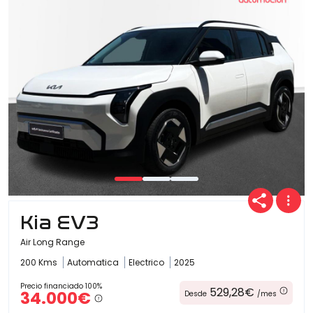
Kia EV3
Air Long Range
200 Kms
Automatica
Electrico
2025
Precio financiado 100%
529,28€
34.000€
Desde
/mes