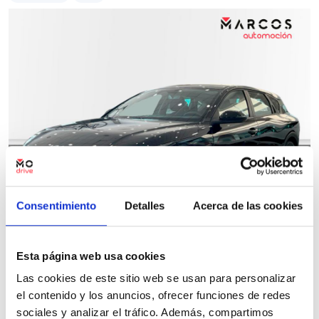
Consentimiento
Detalles
Acerca de las cookies
Esta página web usa cookies
Kia K4
Las cookies de este sitio web se usan para personalizar
1.0 T-GDi MHEV Drive 85kW (115CV)
el contenido y los anuncios, ofrecer funciones de redes
18 Kms
Manual
Gasolina
2026
sociales y analizar el tráfico. Además, compartimos