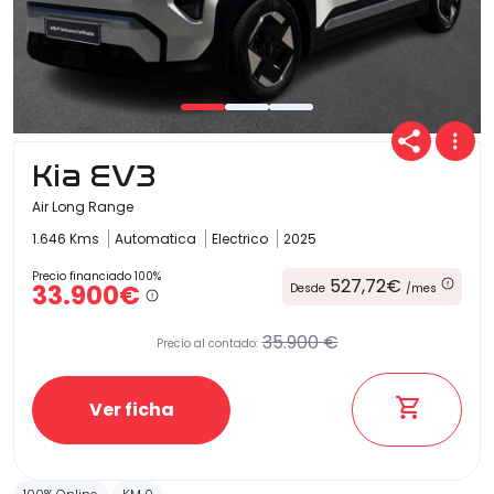
Kia EV3
Air Long Range
1.646 Kms
Automatica
Electrico
2025
Precio financiado 100%
527,72€
33.900€
Desde
/mes
35.900 €
Precio al contado:
Ver ficha