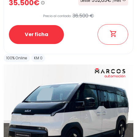
552,63€
35.500€
Desde
/mes
36.500 €
Precio al contado:
Ver ficha
100% Online
KM 0