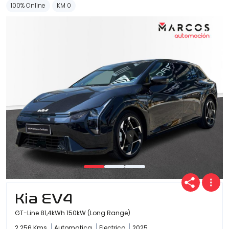
100% Online
KM 0
Kia EV4
GT-Line 81,4kWh 150kW (Long Range)
2.256 Kms
Automatica
Electrico
2025