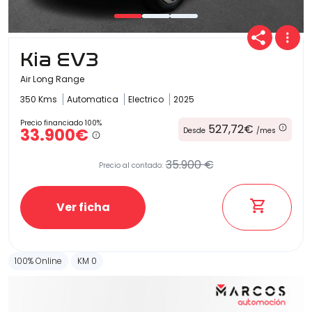
Carrocería
Kia EV3
Air Long Range
350 Kms
Automatica
Electrico
2025
Precio financiado 100%
527,72€
33.900€
Desde
/mes
35.900 €
Precio al contado:
Ver ficha
100% Online
KM 0