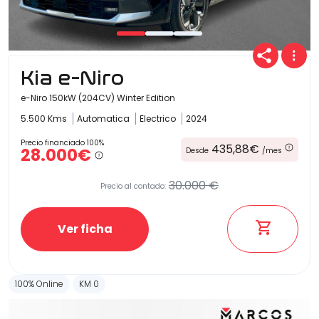
Kia e-Niro
e-Niro 150kW (204CV) Winter Edition
5.500 Kms
Automatica
Electrico
2024
Precio financiado 100%
435,88€
28.000€
Desde
/mes
30.000 €
Precio al contado:
Ver ficha
100% Online
KM 0