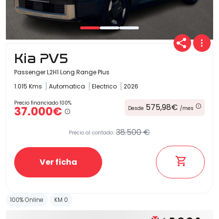
Kia PV5
Passenger L2H1 Long Range Plus
1.015 Kms
Automatica
Electrico
2026
Precio financiado 100%
575,98€
37.000€
Desde
/mes
38.500 €
Precio al contado:
Ver ficha
100% Online
KM 0