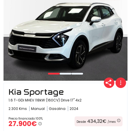
Ofertas
Cuota
Año
Kia Sportage
Kilómetros
1.6 T-GDi MHEV 118kW (160CV) Drive 17" 4x2
2.300 Kms
Manual
Gasolina
2024
Precio financiado 100%
Combustible
434,32€
27.900€
Desde
/mes
(Elige una o varias opciones)