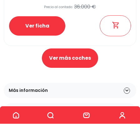
36.000 €
Precio al contado:
Ver ficha
Ver más coches
Más información
Ver los 41 coches
Coches Km 0 por ubicación
Kia en Alicante
Kia en Murcia
Kia en Valencia