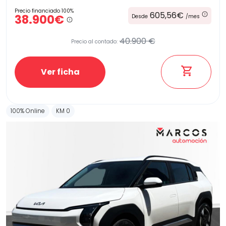
Precio financiado 100%
605,56€
38.900€
Desde
/mes
40.900 €
Precio al contado:
Ver ficha
100% Online
KM 0