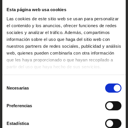
·Consulta condiciones, llámanos sin ningún compromiso
Confort
estaremos encantados de atenderte.
Esta página web usa cookies
Las cookies de este sitio web se usan para personalizar
Ref: 2427647
el contenido y los anuncios, ofrecer funciones de redes
Valoraciones de nuestros clientes
sociales y analizar el tráfico. Además, compartimos
información sobre el uso que haga del sitio web con
nuestros partners de redes sociales, publicidad y análisis
web, quienes pueden combinarla con otra información
4.9
que les haya proporcionado o que hayan recopilado a
partir del uso que haya hecho de sus servicios.
Oops!
Trustpilot
Error de conexión
Selección
Necesarias
de
consentimiento
Cerrar
Preferencias
Conoce nuestras ventajas
Estadística