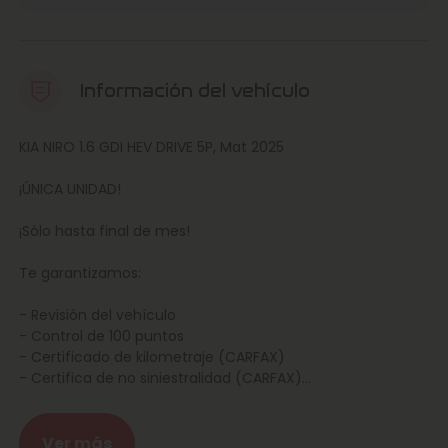
Información del vehículo
KIA NIRO 1.6 GDI HEV DRIVE 5P, Mat 2025
¡ÚNICA UNIDAD!
¡Sólo hasta final de mes!
Te garantizamos:
- Revisión del vehículo
- Control de 100 puntos
- Certificado de kilometraje (CARFAX)
- Certifica de no siniestralidad (CARFAX)
- Garantía ampliable
- Confianza Marcos Automoción
Ver más