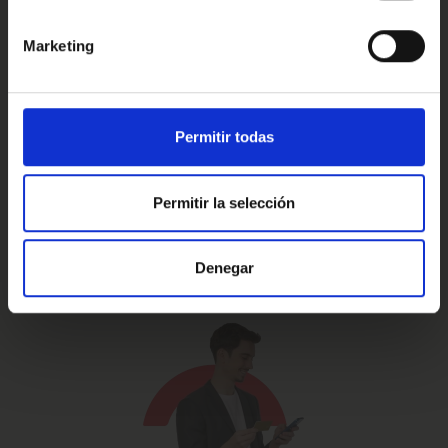
Marketing
Prueba de 15 días
Hasta 5 años
o 1.000 Km.
de garantía
Permitir todas
Permitir la selección
Vehículos certificados y
Te lo llevamos
excelencia en el servicio
a casa
Denegar