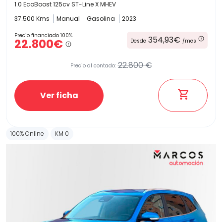
1.0 EcoBoost 125cv ST-Line X MHEV
37.500 Kms
Manual
Gasolina
2023
Precio financiado 100%
354,93€
22.800€
Desde
/mes
22.800 €
Precio al contado:
Ver ficha
100% Online
KM 0