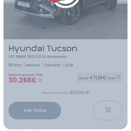
Hyundai Tucson
1.6T 118kW (160CV) 20 Aniversario
50 Kms
Manual
Gasolina
2026
Precio financiado 100%
471,18€
30.268€
Desde
/mes
32.900 €
Precio al contado:
Ver ficha