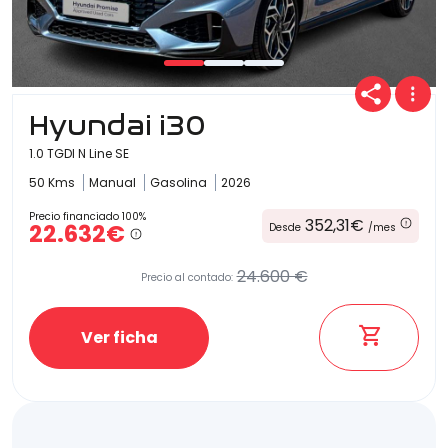
Hyundai i30
1.0 TGDI N Line SE
50 Kms
Manual
Gasolina
2026
Precio financiado 100%
352,31€
22.632€
Desde
/mes
24.600 €
Precio al contado:
Ver ficha