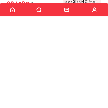
313,64€
20.148€
Desde
/mes
Ver los 34 coches
21.900 €
Precio al contado:
Ver ficha
Ver más coches
Más información
Otros filtros por ubicación
Gasolina en Alicante
Gasolina en Murcia