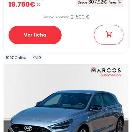
307,92€
19.780€
Desde
/mes
21.500 €
Precio al contado:
Ver ficha
100% Online
KM 0