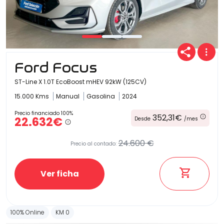
Ford Focus
ST-Line X 1.0T EcoBoost mHEV 92kW (125CV)
15.000 Kms
Manual
Gasolina
2024
Precio financiado 100%
352,31€
22.632€
Desde
/mes
24.600 €
Precio al contado:
Ver ficha
100% Online
KM 0