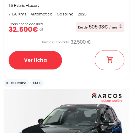
1.5 Hybrid+Luxury
7.150 Kms
Automatica
Gasolina
2025
Precio financiado 100%
505,93€
32.500€
Desde
/mes
32.500 €
Precio al contado:
Ver ficha
100% Online
KM 0