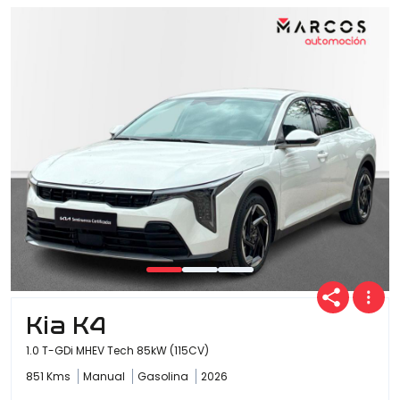
Ofertas
Cuota
Año
Kilómetros
Kia K4
1.0 T-GDi MHEV Tech 85kW (115CV)
Combustible
851 Kms
Manual
Gasolina
2026
(Elige una o varias opciones)