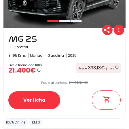
Carrocería
MG ZS
1.5 Comfort
8.195 Kms
Manual
Gasolina
2025
Precio financiado 100%
333,13€
21.400€
Desde
/mes
21.400 €
Precio al contado:
Ver ficha
100% Online
KM 0