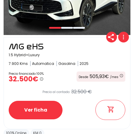
MG eHS
1.5 Hybrid+Luxury
7.900 Kms
Automatica
Gasolina
2025
Precio financiado 100%
505,93€
32.500€
Desde
/mes
32.500 €
Precio al contado:
Ver ficha
100% Online
KM 0