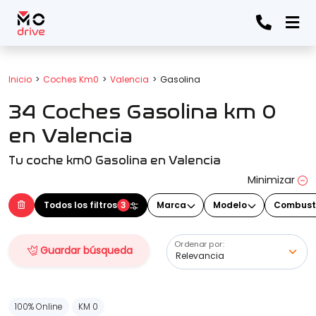
Todos los filtros
Inicio
Coches Km0
Valencia
Gasolina
34 Coches Gasolina km 0
Marca
(Elige una o varias marcas)
en Valencia
Tu coche km0 Gasolina en Valencia
Modelo
Minimizar
(Elige uno o varios modelos)
Todos los filtros
3
Marca
Modelo
Combust
Ordenar por:
Guardar búsqueda
Precio
100% Online
KM 0