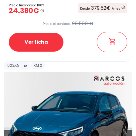
Precio financiado 100%
379,52€
24.380€
Desde
/mes
26.500 €
Precio al contado:
Ver ficha
100% Online
KM 0