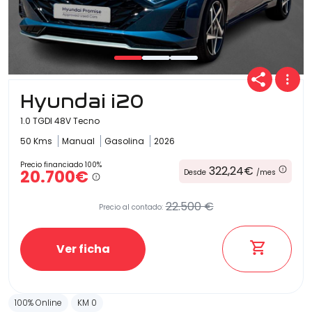
Hyundai i20
1.0 TGDI 48V Tecno
50 Kms
Manual
Gasolina
2026
Precio financiado 100%
322,24€
20.700€
Desde
/mes
22.500 €
Precio al contado:
Ver ficha
100% Online
KM 0