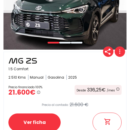
MG ZS
1.5 Comfort
2.510 Kms
Manual
Gasolina
2025
Precio financiado 100%
336,25€
21.600€
Desde
/mes
21.600 €
Precio al contado:
Ver ficha