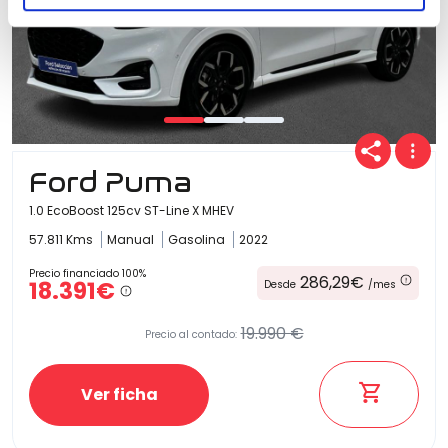
Ford Puma
1.0 EcoBoost 125cv ST-Line X MHEV
57.811 Kms
Manual
Gasolina
2022
Precio financiado 100%
286,29€
18.391€
Desde
/mes
19.990 €
Precio al contado:
Ver ficha