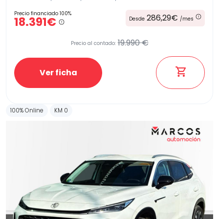
Precio financiado 100%
286,29€
18.391€
Desde
/mes
19.990 €
Precio al contado:
Ver ficha
100% Online
KM 0