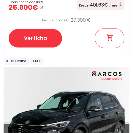
Precio financiado 100%
401,63€
25.800€
Desde
/mes
27.300 €
Precio al contado:
Etiqueta medioambiental
Ver ficha
Potencia
100% Online
KM 0
Provincia
Transmisión