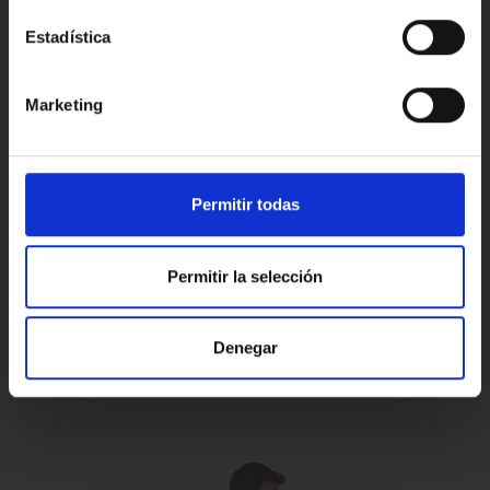
Estadística
Conoce nuestras ventajas
Marketing
Prueba de 15 días
Hasta 5 años
Permitir todas
o 1.000 Km.
de garantía
Permitir la selección
Vehículos certificados y
Te lo llevamos
Denegar
excelencia en el servicio
a casa