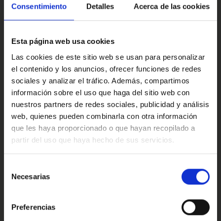
Multimedia y sonido
Consentimiento
Detalles
Acerca de las cookies
Si quieres, podemos prepararte un vídeo personalizado
para que lo descubras con calma desde casa, o mejor
aún, ven a conocerlo en persona y pruébalo. Este Audi A1
Esta página web usa cookies
tiene estilo, comodidad y carácter… y está listo para
acompañarte.
Confort
Las cookies de este sitio web se usan para personalizar
el contenido y los anuncios, ofrecer funciones de redes
Este anuncio no es vinculante solamente se muestra a
sociales y analizar el tráfico. Además, compartimos
modo informativo y contractual, puede contener algún
información sobre el uso que haga del sitio web con
error.
Valoraciones de nuestros clientes
nuestros partners de redes sociales, publicidad y análisis
Ref: 2463351
web, quienes pueden combinarla con otra información
que les haya proporcionado o que hayan recopilado a
partir del uso que haya hecho de sus servicios.
4.9
Oops!
Error de conexión
Selección
Necesarias
de
Trustpilot
consentimiento
Cerrar
Preferencias