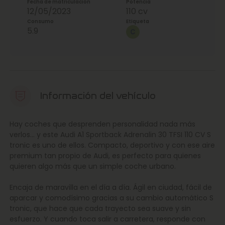
Fecha de matriculación
Potencia
12/05/2023
110 cv
Consumo
Etiqueta
5.9
Información del vehículo
Hay coches que desprenden personalidad nada más
verlos… y este Audi A1 Sportback Adrenalin 30 TFSI 110 CV S
tronic es uno de ellos. Compacto, deportivo y con ese aire
premium tan propio de Audi, es perfecto para quienes
quieren algo más que un simple coche urbano.
Encaja de maravilla en el día a día. Ágil en ciudad, fácil de
aparcar y comodísimo gracias a su cambio automático S
tronic, que hace que cada trayecto sea suave y sin
esfuerzo. Y cuando toca salir a carretera, responde con