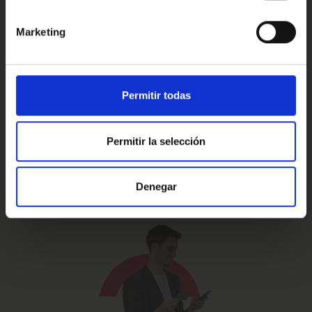
Marketing
Prueba de 15 días
Hasta 5 años
o 1.000 Km.
de garantía
Permitir todas
Permitir la selección
Vehículos certificados y
Te lo llevamos
excelencia en el servicio
a casa
Denegar