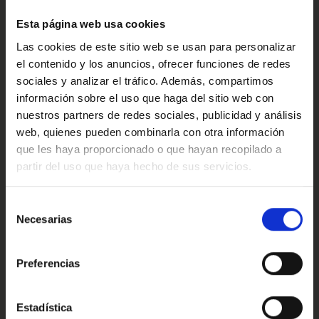
Confort
Ref: 2592799
Esta página web usa cookies
Las cookies de este sitio web se usan para personalizar
el contenido y los anuncios, ofrecer funciones de redes
Valoraciones de nuestros clientes
sociales y analizar el tráfico. Además, compartimos
información sobre el uso que haga del sitio web con
nuestros partners de redes sociales, publicidad y análisis
web, quienes pueden combinarla con otra información
4.9
que les haya proporcionado o que hayan recopilado a
partir del uso que haya hecho de sus servicios.
Oops!
Trustpilot
Error de conexión
Selección
Necesarias
de
consentimiento
Cerrar
Preferencias
Conoce nuestras ventajas
Estadística