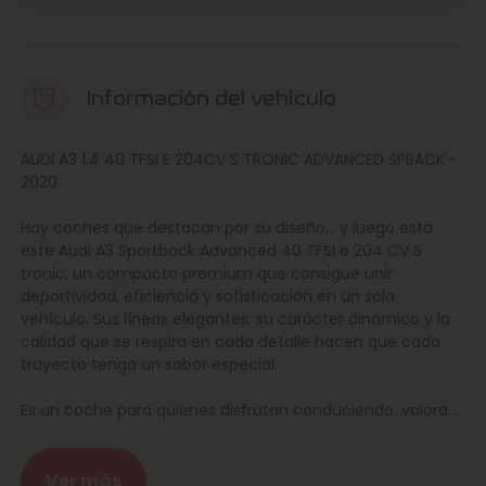
Información del vehículo
AUDI A3 1.4 40 TFSI E 204CV S TRONIC ADVANCED SPBACK -
2020
Hay coches que destacan por su diseño… y luego está
este Audi A3 Sportback Advanced 40 TFSI e 204 CV S
tronic, un compacto premium que consigue unir
deportividad, eficiencia y sofisticación en un solo
vehículo. Sus líneas elegantes, su carácter dinámico y la
calidad que se respira en cada detalle hacen que cada
trayecto tenga un sabor especial.
Es un coche para quienes disfrutan conduciendo, valoran
la tecnología y quieren dar el salto a la movilidad
electrificada sin renunciar a las sensaciones de siempre.
Porque cuando un Audi entra en tu vida, cada viaje deja
Ver más