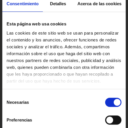
Si lo prefieres, te grabamos un vídeo personalizado para
Multimedia y sonido
Consentimiento
Detalles
Acerca de las cookies
verlo más de cerca. O mejor aún: ven a conocerlo en
persona y siente todo lo que transmite este BMW iX1
xDrive30 eléctrico.
Esta página web usa cookies
Este anuncio no es vinculante solamente se muestra a
Confort
Las cookies de este sitio web se usan para personalizar
modo informativo y contractual, puede contener algún
el contenido y los anuncios, ofrecer funciones de redes
error.
sociales y analizar el tráfico. Además, compartimos
información sobre el uso que haga del sitio web con
Ref: 2398680
Valoraciones de nuestros clientes
nuestros partners de redes sociales, publicidad y análisis
web, quienes pueden combinarla con otra información
que les haya proporcionado o que hayan recopilado a
partir del uso que haya hecho de sus servicios.
4.9
Oops!
Error de conexión
Selección
Necesarias
de
Trustpilot
consentimiento
Cerrar
Preferencias