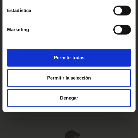
Estadística
Conoce nuestras ventajas
Marketing
Prueba de 15 días
Hasta 5 años
Permitir todas
o 1.000 Km.
de garantía
Permitir la selección
Vehículos certificados y
Te lo llevamos
Denegar
excelencia en el servicio
a casa