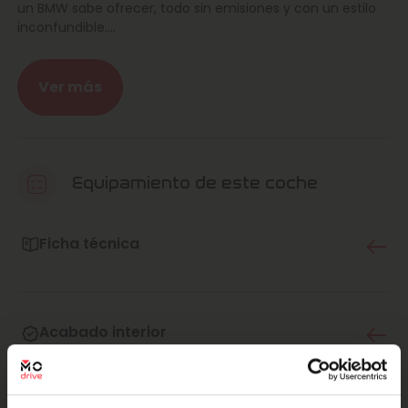
un BMW sabe ofrecer, todo sin emisiones y con un estilo
inconfundible.
En Marcos Automoción lo tenemos claro: la confianza es
lo más importante. Por eso cuidamos cada coche con
Ver más
mimo, lo revisamos al detalle y lo entregamos impecable,
con todas las garantías necesarias para que conduzcas
tranquilo y disfrutes desde el primer kilómetro.
Este BMW iX1 ha sido revisado con cariño, preparado a
Equipamiento de este coche
conciencia y está listo para enamorarte desde el primer
instante.
Ficha técnica
¿Y qué lo hace especial? Su sistema de propulsión
eléctrica xDrive30 con tracción total, que ofrece potencia
y seguridad en cualquier terreno, su interior premium con
materiales de primera y tecnología de última generación,
Acabado interior
su diseño exterior moderno y deportivo, y la sensación de
conducir un coche que combina lujo, sostenibilidad y
diversión a partes iguales.