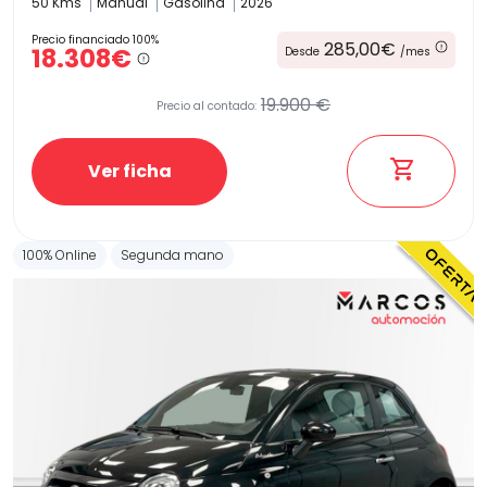
50 Kms
Manual
Gasolina
2026
Precio financiado 100%
285,00€
18.308€
Desde
/mes
19.900 €
Precio al contado:
Ver ficha
100% Online
Segunda mano