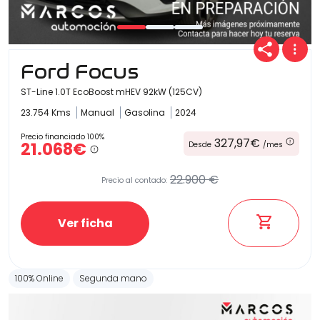
Carrocería
Ford Focus
ST-Line 1.0T EcoBoost mHEV 92kW (125CV)
23.754 Kms
Manual
Gasolina
2024
Precio financiado 100%
327,97€
21.068€
Desde
/mes
22.900 €
Precio al contado:
Ver ficha
100% Online
Segunda mano