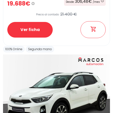
306,48€
19.688€
Desde
/mes
21.400 €
Precio al contado:
Ver ficha
100% Online
Segunda mano