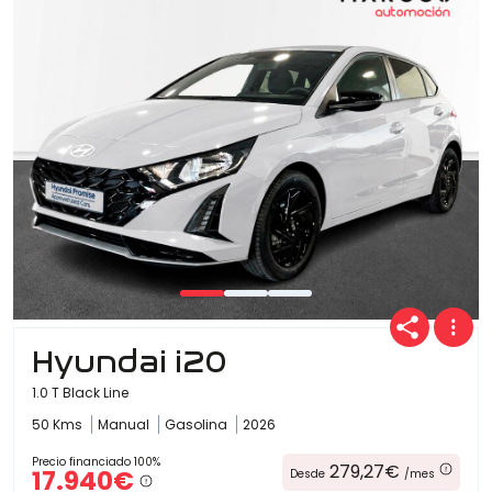
Ofertas
Cuota
Año
Hyundai i20
Kilómetros
1.0 T Black Line
50 Kms
Manual
Gasolina
2026
Combustible
Precio financiado 100%
279,27€
17.940€
Desde
/mes
(Elige una o varias opciones)