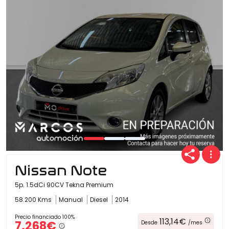
Nissan Note
5p. 1.5dCi 90CV Tekna Premium
58.200 Kms
Manual
Diesel
2014
Precio financiado 100%
113,14€
7.268€
Desde
/mes