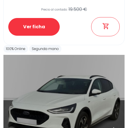
19.500 €
Precio al contado:
Etiqueta medioambiental
Ver ficha
100% Online
Segunda mano
Potencia
Provincia
Transmisión