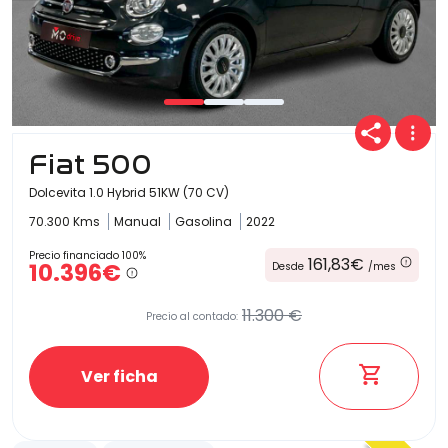
Fiat 500
Dolcevita 1.0 Hybrid 51KW (70 CV)
70.300 Kms
Manual
Gasolina
2022
Precio financiado 100%
161,83€
10.396€
Desde
/mes
11.300 €
Precio al contado:
Ver ficha