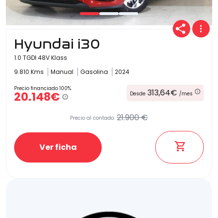
Hyundai i30
1.0 TGDI 48V Klass
9.810 Kms
Manual
Gasolina
2024
Precio financiado 100%
313,64€
20.148€
Desde
/mes
21.900 €
Precio al contado:
Ver ficha