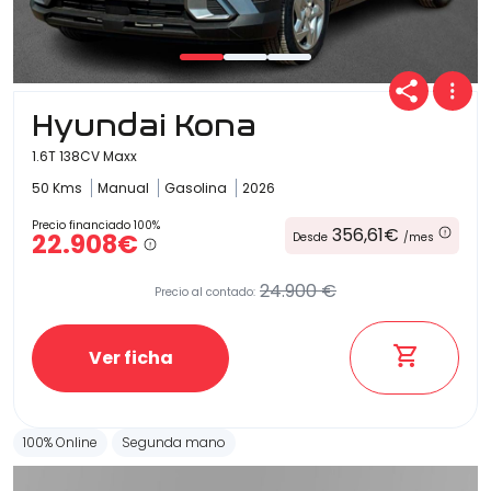
Hyundai Kona
1.6T 138CV Maxx
50 Kms
Manual
Gasolina
2026
Precio financiado 100%
356,61€
22.908€
Desde
/mes
24.900 €
Precio al contado:
Ver ficha
100% Online
Segunda mano