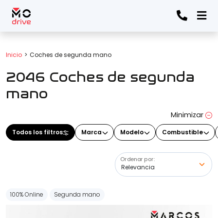
Todos los filtros
Inicio
Coches de segunda mano
2046 Coches de segunda
Marca
(Elige una o varias marcas)
mano
Minimizar
Modelo
Todos los filtros
Marca
Modelo
Combustible
(Elige uno o varios modelos)
Ordenar por:
Precio
100% Online
Segunda mano