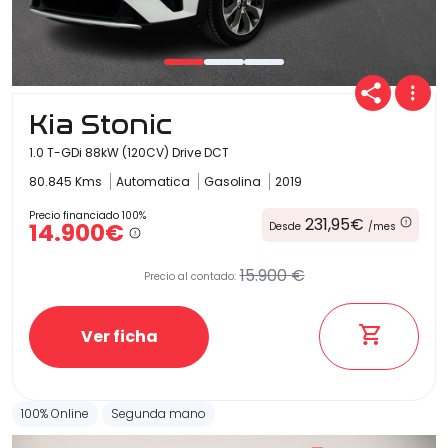
Kia Stonic
1.0 T-GDi 88kW (120CV) Drive DCT
80.845 Kms
Automatica
Gasolina
2019
Precio financiado 100%
231,95€
14.900€
Desde
/mes
15.900 €
Precio al contado:
Ver ficha
100% Online
Segunda mano