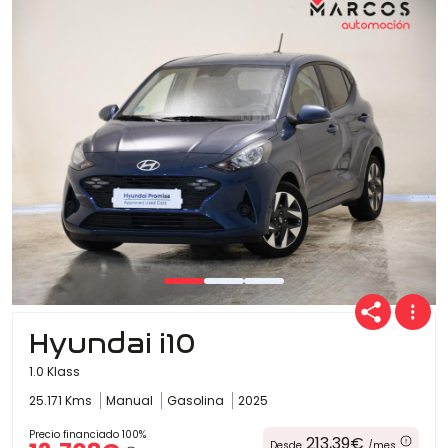
Hyundai i10
1.0 Klass
25.171 Kms
Manual
Gasolina
2025
Precio financiado 100%
213,39€
Desde
/mes