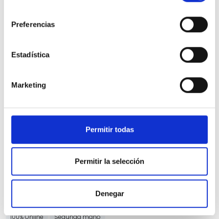
consentimiento
Preferencias
Estadística
Nissan JUKE
Marketing
DIG-T 84 kW (114 CV) DCT 7V N-Connecta
11.000 Kms
Automatica
Gasolina
2025
Precio financiado 100%
330,02€
21.200€
Desde
/mes
Permitir todas
23.200 €
Precio al contado:
Permitir la selección
Ver ficha
Denegar
100% Online
Segunda mano