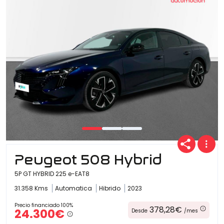
Peugeot 508 Hybrid
5P GT HYBRID 225 e-EAT8
31.358 Kms
Automatica
Hibrido
2023
Precio financiado 100%
378,28€
24.300€
Desde
/mes