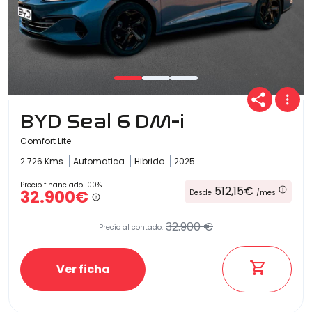
BYD Seal 6 DM-i
Comfort Lite
2.726 Kms
Automatica
Hibrido
2025
Precio financiado 100%
512,15€
32.900€
Desde
/mes
32.900 €
Precio al contado:
Ver ficha