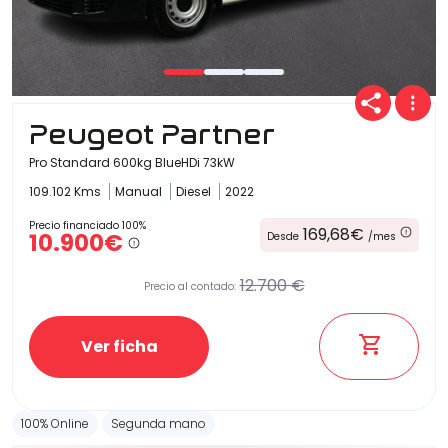
Peugeot Partner
Pro Standard 600kg BlueHDi 73kW
109.102 Kms
Manual
Diesel
2022
Precio financiado 100%
169,68€
10.900€
Desde
/mes
12.700 €
Precio al contado:
Ver ficha
100% Online
Segunda mano