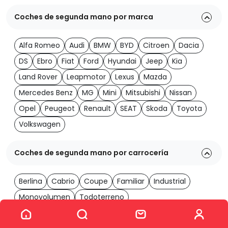
Coches de segunda mano por marca
Alfa Romeo
Audi
BMW
BYD
Citroen
Dacia
DS
Ebro
Fiat
Ford
Hyundai
Jeep
Kia
Land Rover
Leapmotor
Lexus
Mazda
Mercedes Benz
MG
Mini
Mitsubishi
Nissan
Opel
Peugeot
Renault
SEAT
Skoda
Toyota
Volkswagen
Coches de segunda mano por carrocería
Berlina
Cabrio
Coupe
Familiar
Industrial
Monovolumen
Todoterreno
Ver los 2046 coches
Coches de segunda mano por transmisión