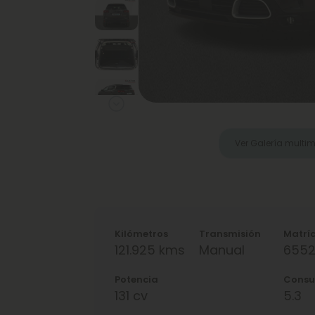
Next
Ver Galería multi
Kilómetros
Transmisión
Matrí
121.925 kms
Manual
6552
Potencia
Cons
131 cv
5.3