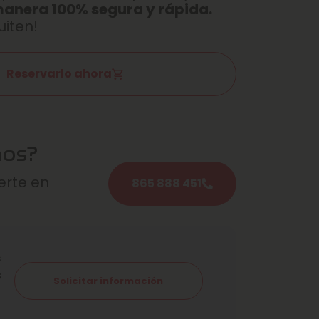
manera 100% segura y rápida.
uiten!
Reservarlo ahora
mos?
rte en
865 888 451
s
s
Solicitar información