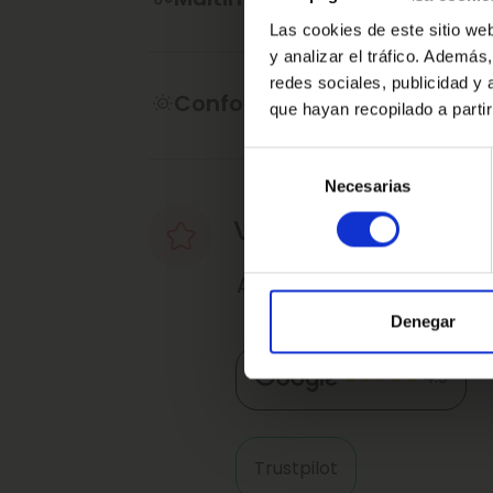
contractual, puede contener algún erro
Las cookies de este sitio we
y analizar el tráfico. Ademá
·Consulta condiciones, llámanos sin n
redes sociales, publicidad y
de atenderte.
Confort
que hayan recopilado a parti
Ref: 1671935
Selección
Necesarias
de
consentimiento
Valoraciones de nu
Así nos valoran nuestro
Denegar
4.9
Trustpilot