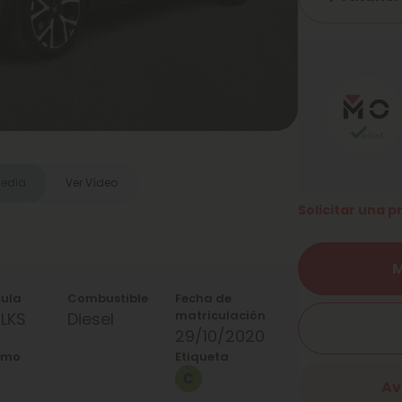
media
Ver Vídeo
Solicitar una 
M
cula
Combustible
Fecha de
matriculación
LKS
Diesel
29/10/2020
umo
Etiqueta
Av