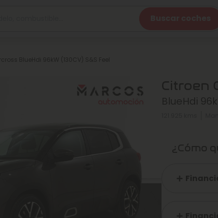
Buscar coches
ircross BlueHdi 96kW (130CV) S&S Feel
Citroen 
BlueHdi 96
121.925 kms
Man
¿Cómo qu
Financi
Financi