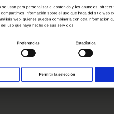
r.
Oops!
b se usan para personalizar el contenido y los anuncios, ofrecer
s, compartimos información sobre el uso que haga del sitio web 
Error de conexión
ingún compromiso estaremos encantados
 análisis web, quienes pueden combinarla con otra información q
r del uso que haya hecho de sus servicios.
Cerrar
Preferencias
Estadística
estros clientes
s clientes
Permitir la selección