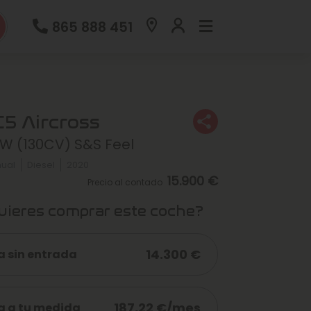
865 888 451
C5 Aircross
kW (130CV) S&S Feel
ual
Diesel
2020
15.900 €
Precio al contado
ieres comprar este coche?
14.300 €
a sin entrada
187,22 €/mes
a a tu medida