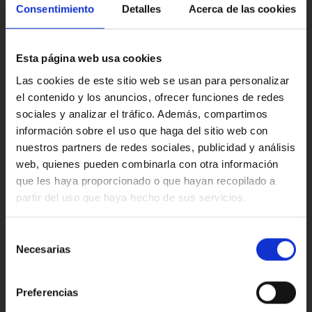
con Marcos Automoción.
Multimedia y sonido
Consentimiento
Detalles
Acerca de las cookies
·Este anuncio no es vinculante solamente se muestra a
modo informativo y contractual, puede contener algún
Esta página web usa cookies
error.
Confort
Las cookies de este sitio web se usan para personalizar
·Consulta condiciones, llámanos sin ningún compromiso
el contenido y los anuncios, ofrecer funciones de redes
estaremos encantados de atenderte.
sociales y analizar el tráfico. Además, compartimos
información sobre el uso que haga del sitio web con
Ref: 2560568
Valoraciones de nuestros clientes
nuestros partners de redes sociales, publicidad y análisis
web, quienes pueden combinarla con otra información
que les haya proporcionado o que hayan recopilado a
partir del uso que haya hecho de sus servicios.
4.9
Oops!
Error de conexión
Selección
Necesarias
de
Trustpilot
consentimiento
Cerrar
Preferencias