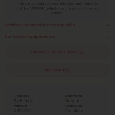
Este vehículo cumple con todas los estándares de
calidad MODRIVE Verified, asegurando así la mayor
calidad.
Solicitar una prueba de conducción
Ver todo el equipamiento
Avísame si baja de precio
865888451
Kilómetros
Transmisión
34.511 kms
Manual
Matrícula
Combustible
4311MDV
Gasolina