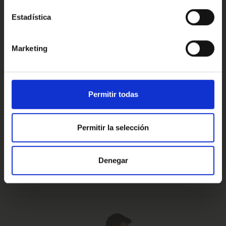
Estadística
Conoce nuestras ventajas
Marketing
Prueba de 15 días
Hasta 5 años
Permitir todas
o 1.000 Km.
de garantía
Permitir la selección
Vehículos certificados y
Te lo llevamos
Denegar
excelencia en el servicio
a casa