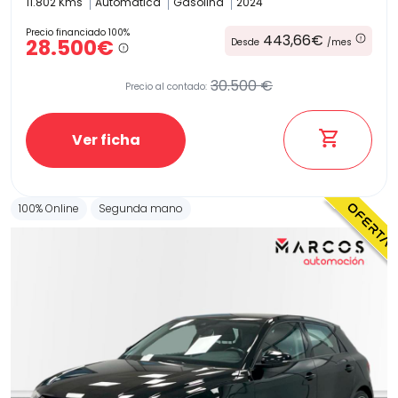
11.802 Kms
Automatica
Gasolina
2024
Precio financiado 100%
443,66€
28.500€
Desde
/mes
30.500 €
Precio al contado:
Ver ficha
100% Online
Segunda mano