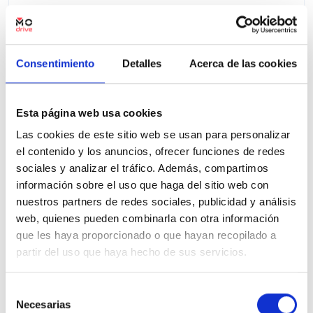
50 Kms
Automatica
Diesel
2026
Precio financiado 100%
761,23€
48.900€
Desde
/mes
Consentimiento
Detalles
Acerca de las cookies
49.900 €
Precio al contado:
Esta página web usa cookies
Ver ficha
Las cookies de este sitio web se usan para personalizar
el contenido y los anuncios, ofrecer funciones de redes
sociales y analizar el tráfico. Además, compartimos
100% Online
Segunda mano
información sobre el uso que haga del sitio web con
nuestros partners de redes sociales, publicidad y análisis
web, quienes pueden combinarla con otra información
que les haya proporcionado o que hayan recopilado a
partir del uso que haya hecho de sus servicios.
Selección
Necesarias
de