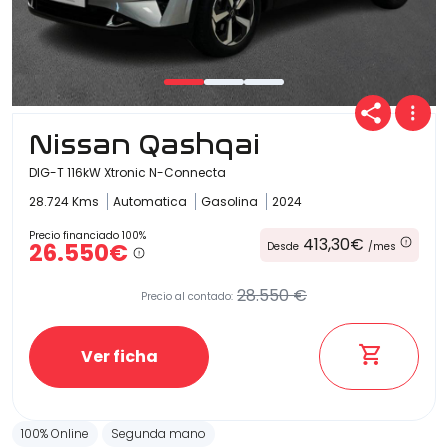
Nissan Qashqai
DIG-T 116kW Xtronic N-Connecta
28.724 Kms
Automatica
Gasolina
2024
Precio financiado 100%
413,30€
26.550€
Desde
/mes
28.550 €
Precio al contado:
Ver ficha
100% Online
Segunda mano