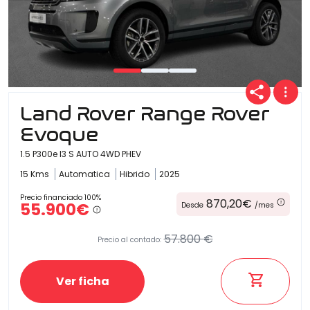
Land Rover Range Rover
Evoque
1.5 P300e I3 S AUTO 4WD PHEV
15 Kms
Automatica
Hibrido
2025
Precio financiado 100%
870,20€
55.900€
Desde
/mes
57.800 €
Precio al contado:
Ver ficha