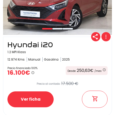
Hyundai i20
1.2 MPI Klass
12.974 Kms
Manual
Gasolina
2025
Precio financiado 100%
250,63€
16.100€
Desde
/mes
17.500 €
Precio al contado:
Ver ficha