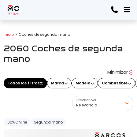
Todos los filtros
Inicio
Coches de segunda mano
2060 Coches de segunda
Marca
(Elige una o varias marcas)
mano
Minimizar
Modelo
Todos los filtros
Marca
Modelo
Combustible
(Elige uno o varios modelos)
Ordenar por:
Precio
100% Online
Segunda mano