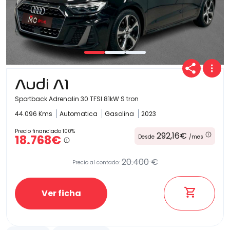
Audi A1
Sportback Adrenalin 30 TFSI 81kW S tron
44.096 Kms
Automatica
Gasolina
2023
Precio financiado 100%
292,16€
18.768€
Desde
/mes
20.400 €
Precio al contado:
Ver ficha