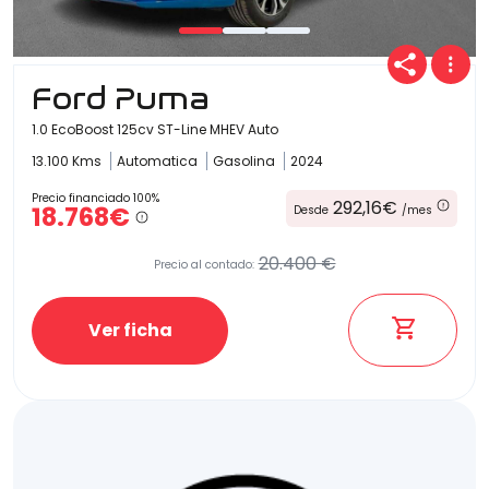
Ford Puma
1.0 EcoBoost 125cv ST-Line MHEV Auto
13.100 Kms
Automatica
Gasolina
2024
Precio financiado 100%
292,16€
18.768€
Desde
/mes
20.400 €
Precio al contado:
Ver ficha