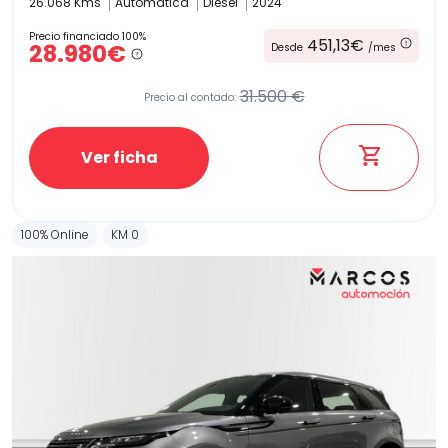
26.068 Kms
Automatica
Diesel
2024
Precio financiado 100%
451,13€
28.980€
Desde
/mes
31.500 €
Precio al contado:
Ver ficha
100% Online
KM 0