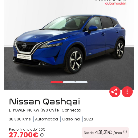
Ofertas
Cuota
Año
Nissan Qashqai
Kilómetros
E-POWER 140 KW (190 CV) N-Connecta
38.300 Kms
Automatica
Gasolina
2023
Combustible
Precio financiado 100%
431,21€
27.700€
Desde
/mes
(Elige una o varias opciones)