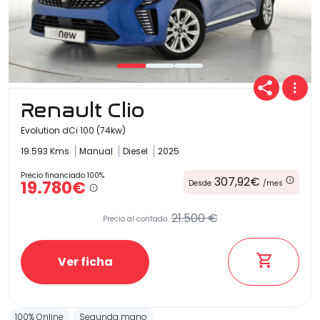
Renault Clio
Evolution dCi 100 (74kw)
19.593 Kms
Manual
Diesel
2025
Precio financiado 100%
307,92€
19.780€
Desde
/mes
21.500 €
Precio al contado:
Ver ficha
100% Online
Segunda mano