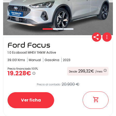
Ford Focus
1.0 Ecoboost MHEV 114kW Active
39.001 Kms
Manual
Gasolina
2023
Precio financiado 100%
299,32€
19.228€
Desde
/mes
20.900 €
Precio al contado:
Ver ficha