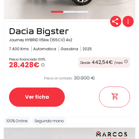
Carrocería
Dacia Bigster
Journey HYBRID 115kw (155CV) 4x2
7.400 Kms
Automatica
Gasolina
2025
Precio financiado 100%
442,54€
28.428€
Desde
/mes
30.900 €
Precio al contado:
Ver ficha
100% Online
Segunda mano