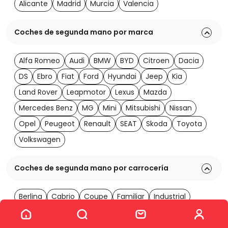
Alicante
Madrid
Murcia
Valencia
Coches de segunda mano por marca
Alfa Romeo
Audi
BMW
BYD
Citroen
Dacia
DS
Ebro
Fiat
Ford
Hyundai
Jeep
Kia
Land Rover
Leapmotor
Lexus
Mazda
Mercedes Benz
MG
Mini
Mitsubishi
Nissan
Opel
Peugeot
Renault
SEAT
Skoda
Toyota
Volkswagen
Coches de segunda mano por carrocería
Berlina
Cabrio
Coupe
Familiar
Industrial
Ver los 2060 coches
Monovolumen
Todoterreno