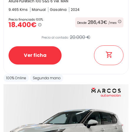
Allure Puretech 100 S&S 6 Vel. MAN
9.465 Kms
Manual
Gasolina
2024
Precio financiado 100%
286,43€
18.400€
Desde
/mes
20.000 €
Precio al contado:
Ver ficha
100% Online
Segunda mano