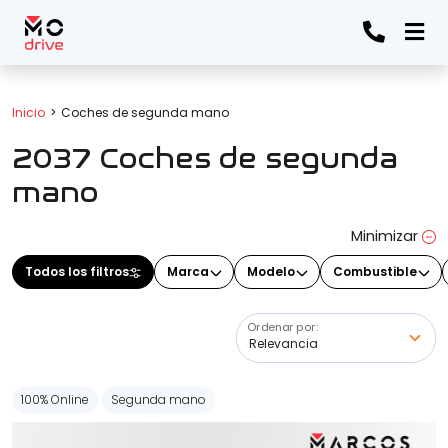
Todos los filtros
Inicio
Coches de segunda mano
2037 Coches de segunda
Marca
(Elige una o varias marcas)
mano
Minimizar
Modelo
Todos los filtros
Marca
Modelo
Combustible
(Elige uno o varios modelos)
Ordenar por:
Precio
100% Online
Segunda mano