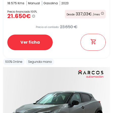
18.575 Kms
Manual
Gasolina
2023
Precio financiado 100%
337,03€
21.650€
Desde
/mes
23.650 €
Precio al contado:
Ver ficha
100% Online
Segunda mano