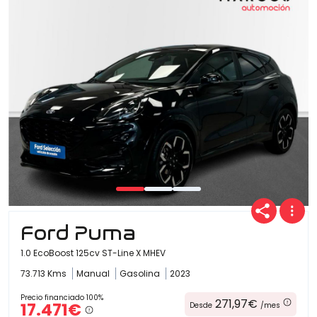
Ofertas
Cuota
Año
Ford Puma
Kilómetros
1.0 EcoBoost 125cv ST-Line X MHEV
73.713 Kms
Manual
Gasolina
2023
Combustible
Precio financiado 100%
271,97€
17.471€
Desde
/mes
(Elige una o varias opciones)