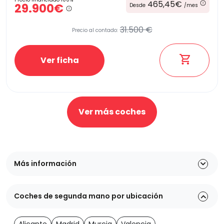
465,45€
29.900€
Desde
/mes
31.500 €
Precio al contado:
Ver ficha
Ver más coches
Más información
Coches de segunda mano por ubicación