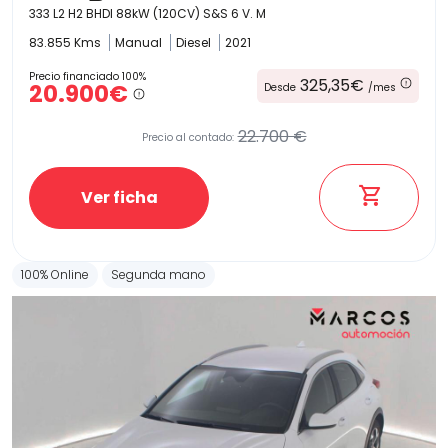
333 L2 H2 BHDI 88kW (120CV) S&S 6 V. M
83.855 Kms
Manual
Diesel
2021
Precio financiado 100%
325,35€
20.900€
Desde
/mes
22.700 €
Precio al contado:
Ver ficha
100% Online
Segunda mano