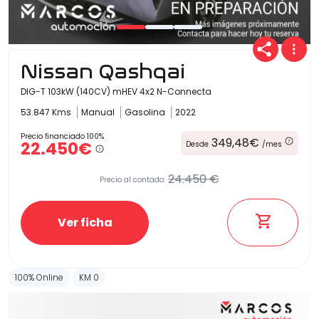
Carrocería
Nissan Qashqai
DIG-T 103kW (140CV) mHEV 4x2 N-Connecta
53.847 Kms
Manual
Gasolina
2022
Precio financiado 100%
349,48€
22.450€
Desde
/mes
24.450 €
Precio al contado:
Ver ficha
100% Online
KM 0