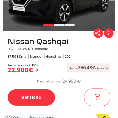
Nissan Qashqai
DIG-T 103kW N-Connecta
37.598 Kms
Manual
Gasolina
2024
Precio financiado 100%
356,48€
22.900€
Desde
/mes
24.900 €
Precio al contado:
Ver ficha
100% Online
Segunda mano