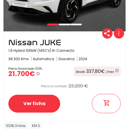
Nissan JUKE
1.6 Hybrid 105kW (145CV) N-Connecta
38.300 Kms
Automatica
Gasolina
2024
Precio financiado 100%
337,80€
21.700€
Desde
/mes
23.200 €
Precio al contado:
Ver ficha
100% Online
KM 0