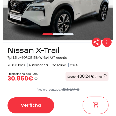
Nissan X-Trail
7pl 1.5 e-4ORCE 158kW 4x4 A/T Acenta
26.610 Kms
Automatica
Gasolina
2024
Precio financiado 100%
480,24€
30.850€
Desde
/mes
32.850 €
Precio al contado:
Ver ficha