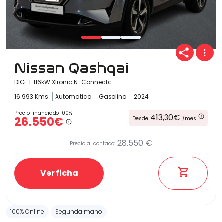
Nissan Qashqai
DIG-T 116kW Xtronic N-Connecta
16.993 Kms
Automatica
Gasolina
2024
Precio financiado 100%
413,30€
26.550€
Desde
/mes
28.550 €
Precio al contado:
Ver ficha
100% Online
Segunda mano