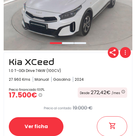
Kia XCeed
1.0 T-GDi Drive 74kW (100CV)
27.960 Kms
Manual
Gasolina
2024
Precio financiado 100%
272,42€
17.500€
Desde
/mes
19.000 €
Precio al contado:
Ver ficha