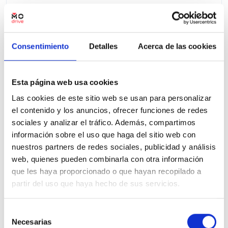
14.300 Kms
Manual
Gasolina
2024
Precio financiado 100%
266,20€
17.100€
Desde
/mes
Consentimiento
Detalles
Acerca de las cookies
18.700 €
Precio al contado:
Esta página web usa cookies
Ver ficha
Las cookies de este sitio web se usan para personalizar
el contenido y los anuncios, ofrecer funciones de redes
sociales y analizar el tráfico. Además, compartimos
100% Online
Segunda mano
información sobre el uso que haga del sitio web con
nuestros partners de redes sociales, publicidad y análisis
web, quienes pueden combinarla con otra información
que les haya proporcionado o que hayan recopilado a
partir del uso que haya hecho de sus servicios.
Selección
Necesarias
de