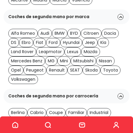
Alicante
Madrid
Murcia
Valencia
Coches de segunda mano por marca
Alfa Romeo
Audi
BMW
BYD
Citroen
Dacia
DS
Ebro
Fiat
Ford
Hyundai
Jeep
Kia
Land Rover
Leapmotor
Lexus
Mazda
Mercedes Benz
MG
Mini
Mitsubishi
Nissan
Opel
Peugeot
Renault
SEAT
Skoda
Toyota
Volkswagen
Coches de segunda mano por carrocería
Berlina
Cabrio
Coupe
Familiar
Industrial
Ver los 2037 coches
Monovolumen
Todoterreno