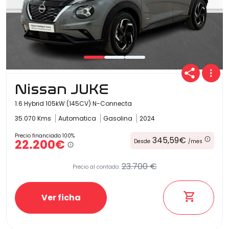
Nissan JUKE
1.6 Hybrid 105kW (145CV) N-Connecta
35.070 Kms
Automatica
Gasolina
2024
Precio financiado 100%
345,59€
22.200€
Desde
/mes
23.700 €
Precio al contado:
Ver ficha