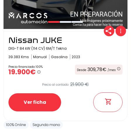
Nissan JUKE
DIG-T 84 kW (114 CV) 6M/T Tekna
39.383 Kms
Manual
Gasolina
2023
Precio financiado 100%
309,78€
19.900€
Desde
/mes
21.900 €
Precio al contado:
Ver ficha
100% Online
Segunda mano