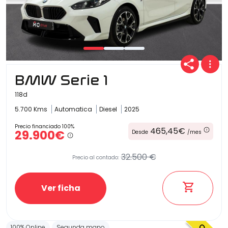
BMW Serie 1
118d
5.700 Kms
Automatica
Diesel
2025
Precio financiado 100%
465,45€
29.900€
Desde
/mes
32.500 €
Precio al contado:
Ver ficha
100% Online
Segunda mano