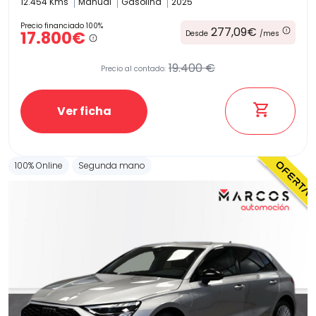
12.454 Kms
Manual
Gasolina
2025
Precio financiado 100%
277,09€
17.800€
Desde
/mes
19.400 €
Precio al contado:
Ver ficha
100% Online
Segunda mano