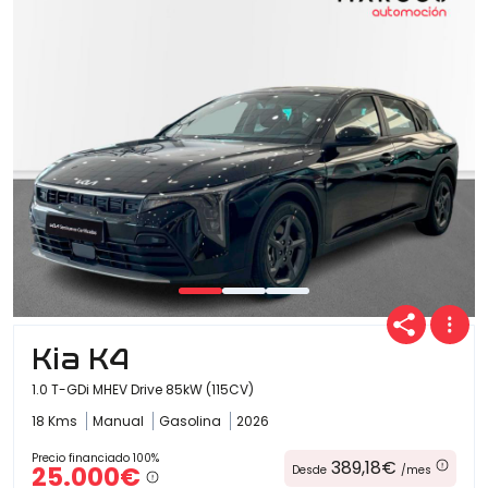
Ofertas
Cuota
Año
Kia K4
Kilómetros
1.0 T-GDi MHEV Drive 85kW (115CV)
18 Kms
Manual
Gasolina
2026
Combustible
Precio financiado 100%
389,18€
25.000€
Desde
/mes
(Elige una o varias opciones)