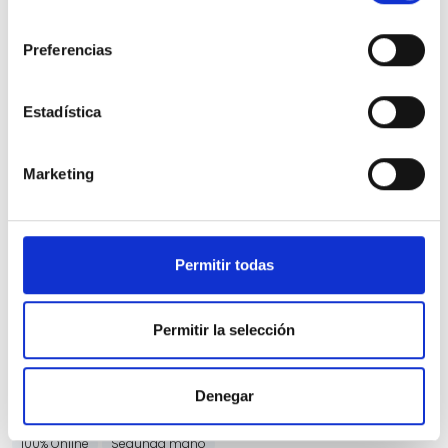
consentimiento
Preferencias
Estadística
Nissan Qashqai
Marketing
DIG-T 116kW (158CV) mHEV CVT Acenta
30.037 Kms
Automatica
Gasolina
2025
Precio financiado 100%
356,61€
22.908€
Desde
/mes
Permitir todas
24.900 €
Precio al contado:
Permitir la selección
Ver ficha
Denegar
100% Online
Segunda mano