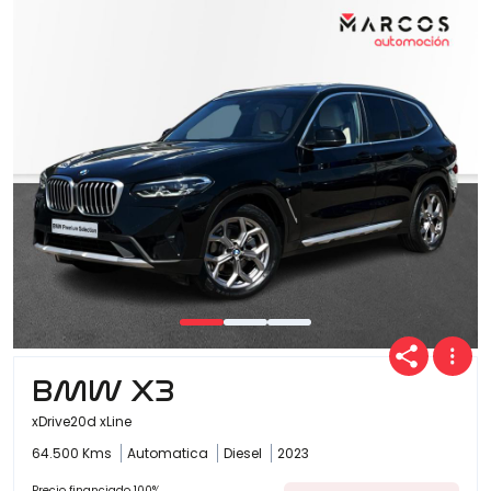
BMW X3
xDrive20d xLine
64.500 Kms
Automatica
Diesel
2023
Precio financiado 100%