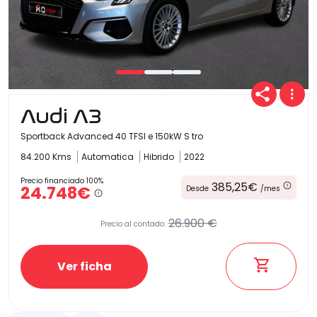
Audi A3
Sportback Advanced 40 TFSI e 150kW S tro
84.200 Kms
Automatica
Hibrido
2022
Precio financiado 100%
385,25€
24.748€
Desde
/mes
26.900 €
Precio al contado:
Ver ficha