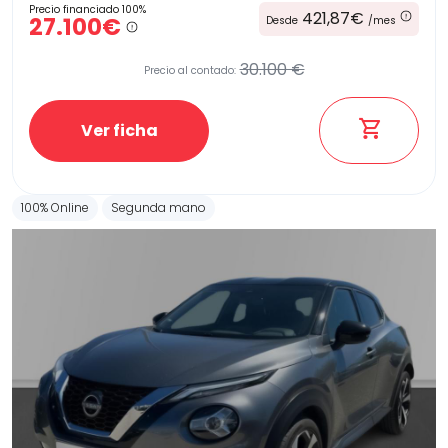
Precio financiado 100%
421,87€
27.100€
Desde
/mes
30.100 €
Precio al contado:
Ver ficha
100% Online
Segunda mano