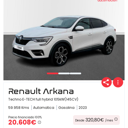
Renault Arkana
Techno E-TECH full hybrid 105kW(145CV)
59.958 Kms
Automatica
Gasolina
2023
Precio financiado 100%
320,80€
20.608€
Desde
/mes