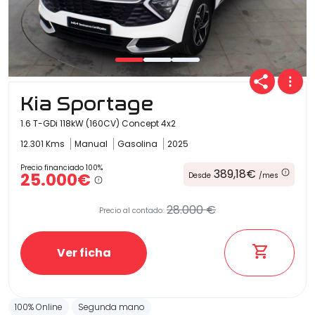
Kia Sportage
1.6 T-GDi 118kW (160CV) Concept 4x2
12.301 Kms
Manual
Gasolina
2025
Precio financiado 100%
389,18€
25.000€
Desde
/mes
28.000 €
Precio al contado:
Ver ficha
100% Online
Segunda mano