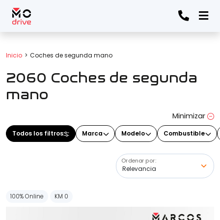
Todos los filtros
Inicio
Coches de segunda mano
2060 Coches de segunda
Marca
(Elige una o varias marcas)
mano
Minimizar
Modelo
Todos los filtros
Marca
Modelo
Combustible
(Elige uno o varios modelos)
Ordenar por:
Precio
100% Online
KM 0