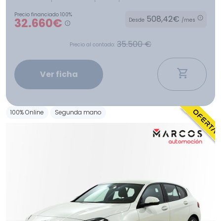
Precio financiado 100%
508,42€
32.660€
Desde
/mes
35.500 €
Precio al contado:
Ver ficha
100% Online
Segunda mano