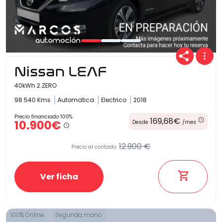
Nissan LEAF
40kWh 2.ZERO
98.540 Kms
Automatica
Electrico
2018
Precio financiado 100%
169,68€
10.900€
Desde
/mes
12.900 €
Precio al contado:
Ver ficha
100% Online
Segunda mano