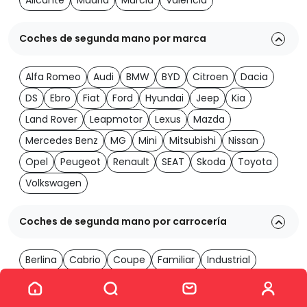
Alicante
Madrid
Murcia
Valencia
Coches de segunda mano por marca
Alfa Romeo
Audi
BMW
BYD
Citroen
Dacia
DS
Ebro
Fiat
Ford
Hyundai
Jeep
Kia
Land Rover
Leapmotor
Lexus
Mazda
Mercedes Benz
MG
Mini
Mitsubishi
Nissan
Opel
Peugeot
Renault
SEAT
Skoda
Toyota
Volkswagen
Coches de segunda mano por carrocería
Berlina
Cabrio
Coupe
Familiar
Industrial
Ver los 2060 coches
Monovolumen
Todoterreno