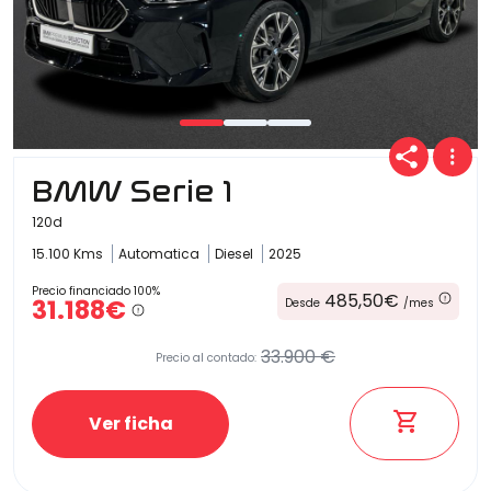
BMW Serie 1
120d
15.100 Kms
Automatica
Diesel
2025
Precio financiado 100%
485,50€
31.188€
Desde
/mes
33.900 €
Precio al contado:
Ver ficha