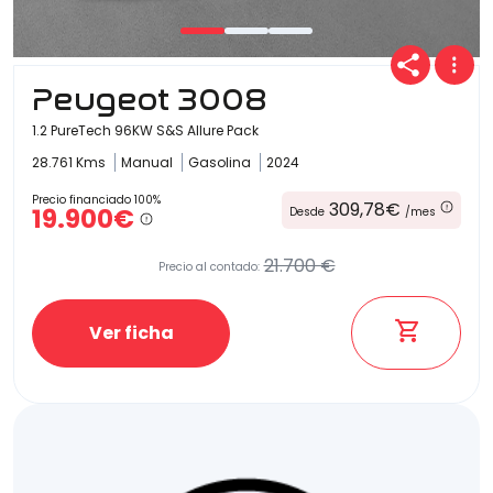
Peugeot 3008
1.2 PureTech 96KW S&S Allure Pack
28.761 Kms
Manual
Gasolina
2024
Precio financiado 100%
309,78€
19.900€
Desde
/mes
21.700 €
Precio al contado:
Ver ficha