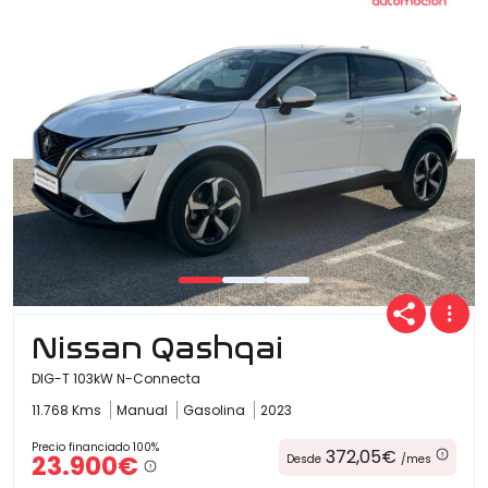
Nissan Qashqai
DIG-T 103kW N-Connecta
11.768 Kms
Manual
Gasolina
2023
Precio financiado 100%
372,05€
23.900€
Desde
/mes