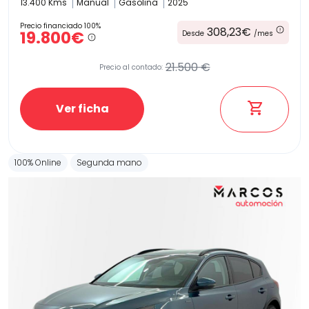
13.400 Kms
Manual
Gasolina
2025
Precio financiado 100%
308,23€
19.800€
Desde
/mes
21.500 €
Precio al contado:
Ver ficha
100% Online
Segunda mano