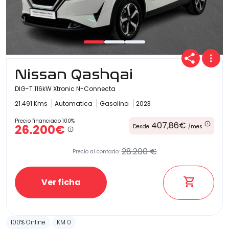
Nissan Qashqai
DIG-T 116kW Xtronic N-Connecta
21.491 Kms
Automatica
Gasolina
2023
Precio financiado 100%
407,86€
26.200€
Desde
/mes
28.200 €
Precio al contado:
Ver ficha
100% Online
KM 0