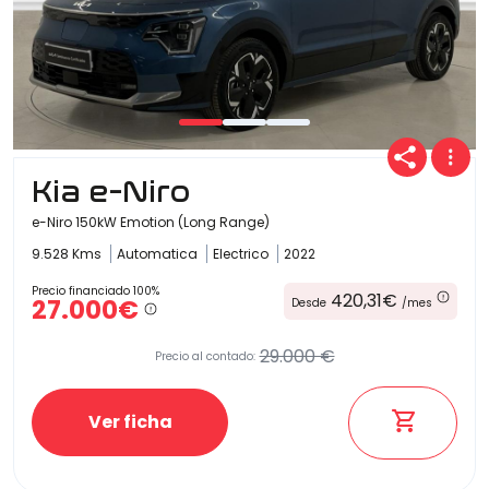
Kia e-Niro
e-Niro 150kW Emotion (Long Range)
9.528 Kms
Automatica
Electrico
2022
Precio financiado 100%
420,31€
27.000€
Desde
/mes
29.000 €
Precio al contado:
Ver ficha