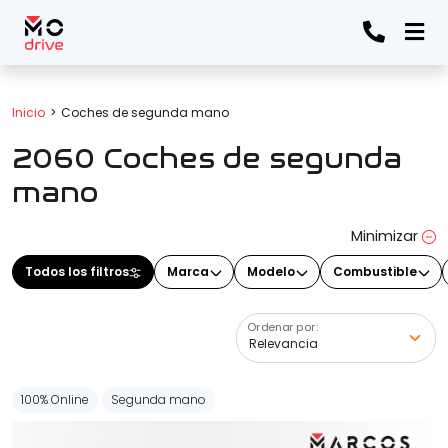
Todos los filtros
Inicio
Coches de segunda mano
2060 Coches de segunda
Marca
(Elige una o varias marcas)
mano
Minimizar
Modelo
Todos los filtros
Marca
Modelo
Combustible
(Elige uno o varios modelos)
Ordenar por:
Precio
100% Online
Segunda mano