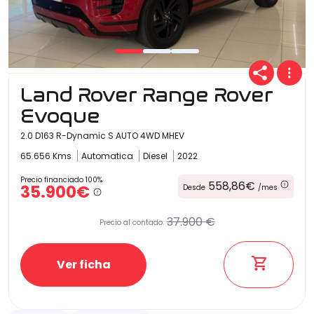
Land Rover Range Rover
Evoque
2.0 D163 R-Dynamic S AUTO 4WD MHEV
65.656 Kms
Automatica
Diesel
2022
Precio financiado 100%
558,86€
35.900€
Desde
/mes
37.900 €
Precio al contado:
Ver ficha