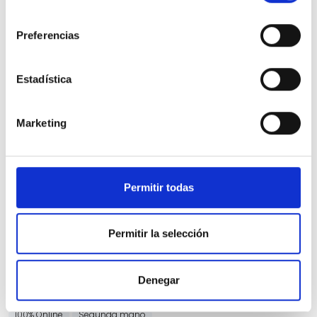
consentimiento
Preferencias
Estadística
Hyundai i20
Marketing
1.2 MPI N Line
50 Kms
Manual
Gasolina
2026
Precio financiado 100%
270,68€
17.388€
Desde
/mes
Permitir todas
18.900 €
Precio al contado:
Permitir la selección
Ver ficha
Denegar
100% Online
Segunda mano