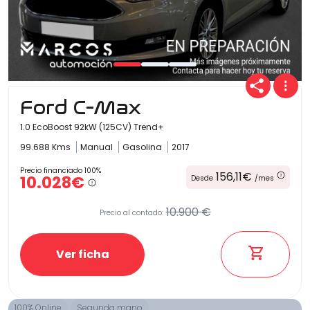
Ford C-Max
1.0 EcoBoost 92kW (125CV) Trend+
99.688 Kms
Manual
Gasolina
2017
Precio financiado 100%
156,11€
10.028€
Desde
/mes
10.900 €
Precio al contado:
Ver ficha
100% Online
Segunda mano