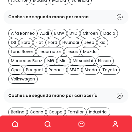
Alicante
Madrid
Murcia
Valencia
Coches de segunda mano por marca
Alfa Romeo
Audi
BMW
BYD
Citroen
Dacia
DS
Ebro
Fiat
Ford
Hyundai
Jeep
Kia
Land Rover
Leapmotor
Lexus
Mazda
Mercedes Benz
MG
Mini
Mitsubishi
Nissan
Opel
Peugeot
Renault
SEAT
Skoda
Toyota
Volkswagen
Coches de segunda mano por carrocería
Berlina
Cabrio
Coupe
Familiar
Industrial
Ver los 2060 coches
Monovolumen
Todoterreno