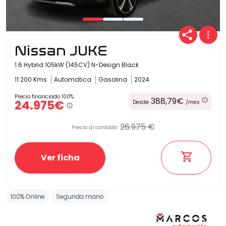
Carrocería
Nissan JUKE
1.6 Hybrid 105kW (145CV) N-Design Black
11.200 Kms
Automatica
Gasolina
2024
Precio financiado 100%
388,79€
24.975€
Desde
/mes
26.975 €
Precio al contado:
Ver ficha
100% Online
Segunda mano