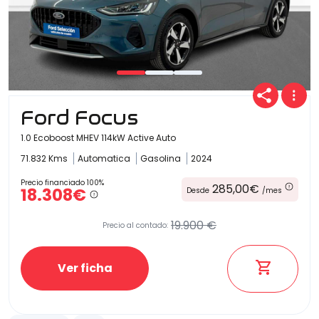
Ford Focus
1.0 Ecoboost MHEV 114kW Active Auto
71.832 Kms
Automatica
Gasolina
2024
Precio financiado 100%
285,00€
18.308€
Desde
/mes
19.900 €
Precio al contado:
Ver ficha