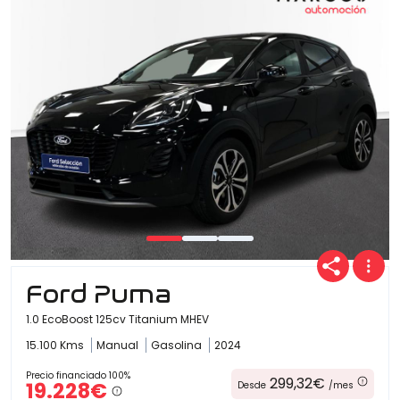
Ofertas
Cuota
Año
Ford Puma
Kilómetros
1.0 EcoBoost 125cv Titanium MHEV
15.100 Kms
Manual
Gasolina
2024
Combustible
Precio financiado 100%
299,32€
19.228€
Desde
/mes
(Elige una o varias opciones)