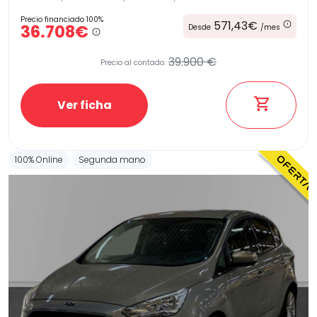
Precio financiado 100%
571,43€
36.708€
Desde
/mes
39.900 €
Precio al contado:
Ver ficha
100% Online
Segunda mano