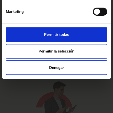
Marketing
Prueba de 15 días
Hasta 5 años
o 1.000 Km.
de garantía
Permitir todas
Permitir la selección
Vehículos certificados y
Te lo llevamos
excelencia en el servicio
a casa
Denegar