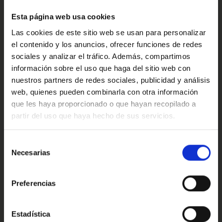
·Consulta condiciones, llámanos sin ningún compromiso
Confort
estaremos encantados de atenderte.
Esta página web usa cookies
Las cookies de este sitio web se usan para personalizar
Ref: 2599061
el contenido y los anuncios, ofrecer funciones de redes
Valoraciones de nuestros clientes
sociales y analizar el tráfico. Además, compartimos
información sobre el uso que haga del sitio web con
nuestros partners de redes sociales, publicidad y análisis
web, quienes pueden combinarla con otra información
4.9
que les haya proporcionado o que hayan recopilado a
partir del uso que haya hecho de sus servicios.
Oops!
Trustpilot
Error de conexión
Selección
Necesarias
de
consentimiento
Cerrar
Preferencias
Conoce nuestras ventajas
Estadística