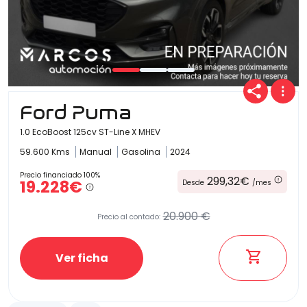
Ford Puma
1.0 EcoBoost 125cv ST-Line X MHEV
59.600 Kms
Manual
Gasolina
2024
Precio financiado 100%
299,32€
19.228€
Desde
/mes
20.900 €
Precio al contado:
Ver ficha