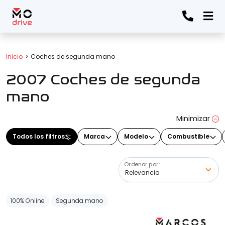
Todos los filtros
Inicio
Coches de segunda mano
2007 Coches de segunda
Marca
(Elige una o varias marcas)
mano
Minimizar
Modelo
Todos los filtros
Marca
Modelo
Combustible
(Elige uno o varios modelos)
Ordenar por:
Precio
100% Online
Segunda mano