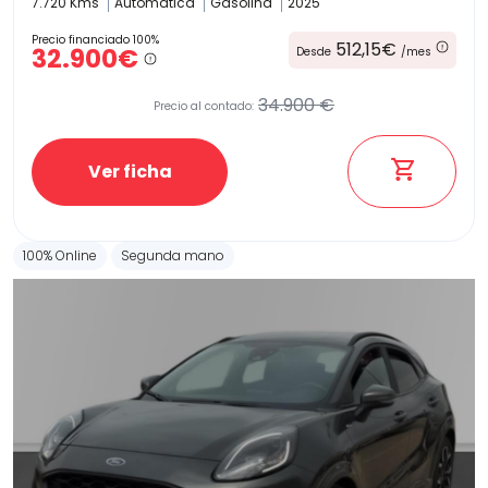
7.720 Kms
Automatica
Gasolina
2025
Precio financiado 100%
512,15€
32.900€
Desde
/mes
34.900 €
Precio al contado:
Ver ficha
100% Online
Segunda mano