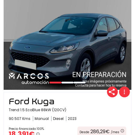
Ford Kuga
Trend 1.5 EcoBlue 88kW (120CV)
90.507 Kms
Manual
Diesel
2023
Precio financiado 100%
286,29€
18.391€
Desde
/mes