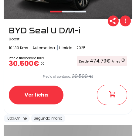
Carrocería
BYD Seal U DM-i
Boost
10.139 Kms
Automatica
Hibrido
2025
Precio financiado 100%
474,79€
30.500€
Desde
/mes
30.500 €
Precio al contado:
Ver ficha
100% Online
Segunda mano