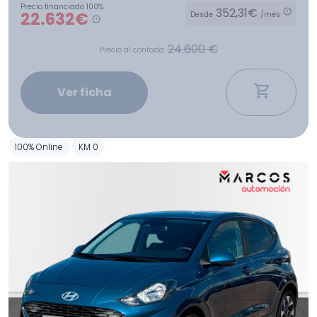
Precio financiado 100%
352,31€
22.632€
Desde
/mes
24.600 €
Precio al contado:
Ver ficha
100% Online
KM 0