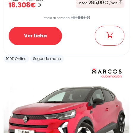
285,00€
18.308€
Desde
/mes
19.900 €
Precio al contado:
Ver ficha
100% Online
Segunda mano