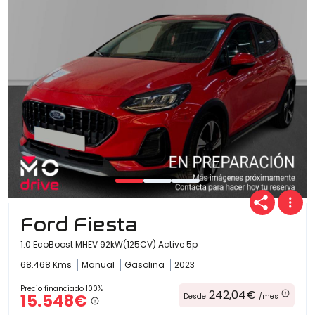
Ford Fiesta
1.0 EcoBoost MHEV 92kW(125CV) Active 5p
68.468 Kms
Manual
Gasolina
2023
Precio financiado 100%
242,04€
15.548€
Desde
/mes