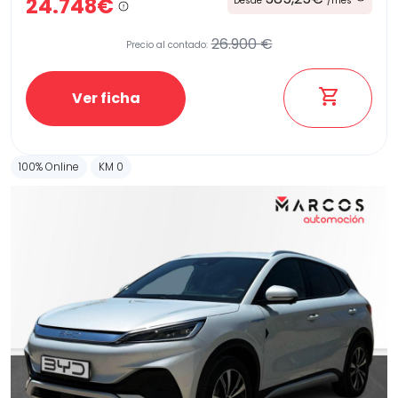
24.748€
Desde
/mes
26.900 €
Precio al contado:
Ver ficha
100% Online
KM 0