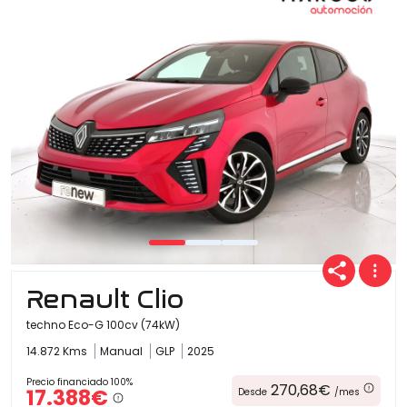
Ofertas
Cuota
Año
Renault Clio
Kilómetros
techno Eco-G 100cv (74kW)
14.872 Kms
Manual
GLP
2025
Combustible
Precio financiado 100%
270,68€
17.388€
Desde
/mes
(Elige una o varias opciones)