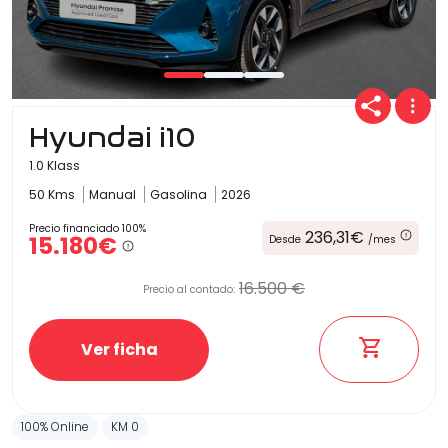
Hyundai i10
1.0 Klass
50 Kms
Manual
Gasolina
2026
Precio financiado 100%
236,31€
15.180€
Desde
/mes
16.500 €
Precio al contado:
Ver ficha
100% Online
KM 0