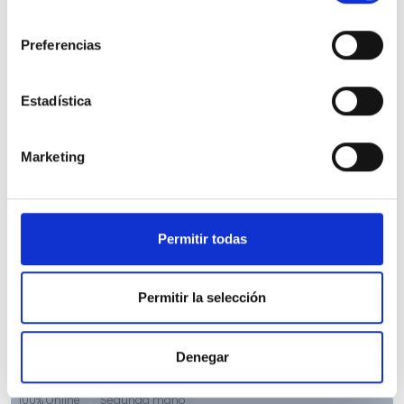
consentimiento
Preferencias
Estadística
Nissan Qashqai
Marketing
DIG-T 103kW N-Connecta
31.738 Kms
Manual
Gasolina
2023
Precio financiado 100%
407,86€
26.200€
Desde
/mes
Permitir todas
28.200 €
Precio al contado:
Permitir la selección
Ver ficha
Denegar
100% Online
Segunda mano