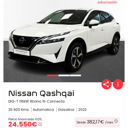
Nissan Qashqai
DIG-T 116kW Xtronic N-Connecta
25.900 Kms
Automatica
Gasolina
2023
Precio financiado 100%
382,17€
24.550€
Desde
/mes