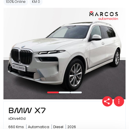
100% Online
KM 0
BMW X7
xDrive40d
660 Kms
Automatica
Diesel
2026