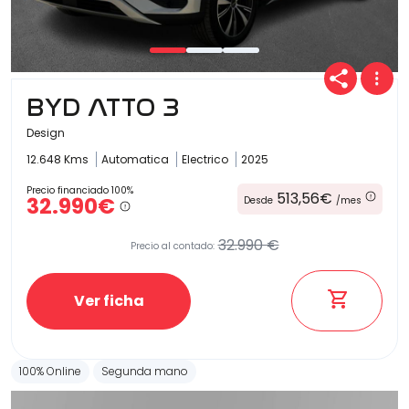
BYD ATTO 3
Design
12.648 Kms
Automatica
Electrico
2025
Precio financiado 100%
513,56€
32.990€
Desde
/mes
32.990 €
Precio al contado:
Ver ficha
100% Online
Segunda mano