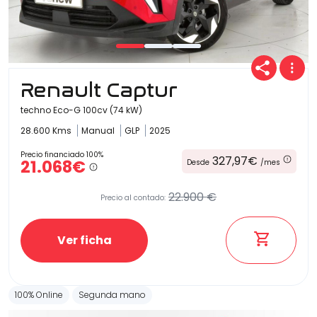
Renault Captur
techno Eco-G 100cv (74 kW)
28.600 Kms
Manual
GLP
2025
Precio financiado 100%
327,97€
21.068€
Desde
/mes
22.900 €
Precio al contado:
Ver ficha
100% Online
Segunda mano