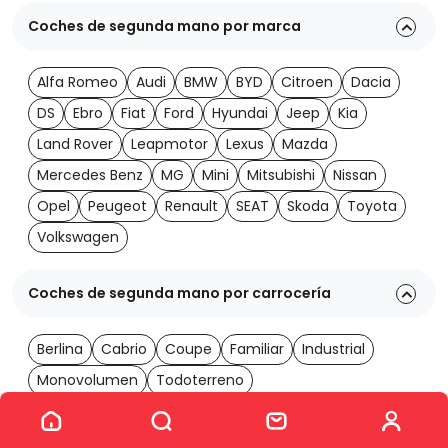
Coches de segunda mano por marca
Alfa Romeo
Audi
BMW
BYD
Citroen
Dacia
DS
Ebro
Fiat
Ford
Hyundai
Jeep
Kia
Land Rover
Leapmotor
Lexus
Mazda
Mercedes Benz
MG
Mini
Mitsubishi
Nissan
Opel
Peugeot
Renault
SEAT
Skoda
Toyota
Volkswagen
Coches de segunda mano por carrocería
Berlina
Cabrio
Coupe
Familiar
Industrial
Monovolumen
Todoterreno
Ver los 2007 coches
Coches de segunda mano por transmisión