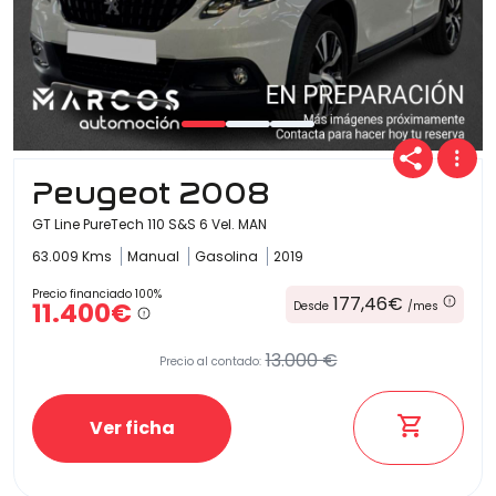
Peugeot 2008
GT Line PureTech 110 S&S 6 Vel. MAN
63.009 Kms
Manual
Gasolina
2019
Precio financiado 100%
177,46€
11.400€
Desde
/mes
13.000 €
Precio al contado:
Ver ficha