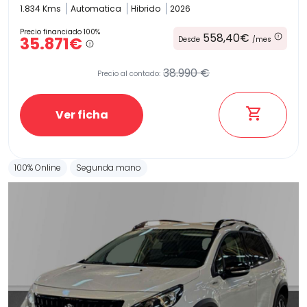
1.834 Kms
Automatica
Hibrido
2026
Precio financiado 100%
558,40€
35.871€
Desde
/mes
38.990 €
Precio al contado:
Ver ficha
100% Online
Segunda mano