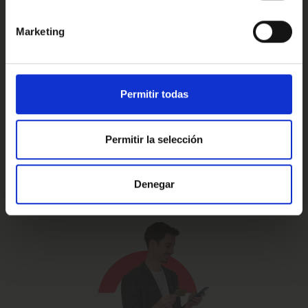
Marketing
Prueba de 15 días
Hasta 5 años
o 1.000 Km.
de garantía
Permitir todas
Permitir la selección
Vehículos certificados y
Te lo llevamos
excelencia en el servicio
a casa
Denegar