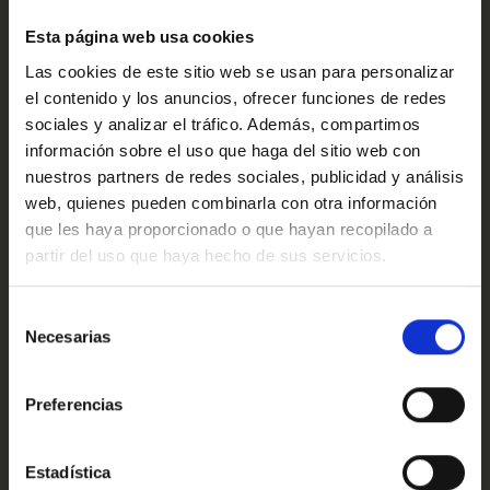
Confort
Ref: 2522641
Esta página web usa cookies
Las cookies de este sitio web se usan para personalizar
el contenido y los anuncios, ofrecer funciones de redes
Valoraciones de nuestros clientes
sociales y analizar el tráfico. Además, compartimos
información sobre el uso que haga del sitio web con
nuestros partners de redes sociales, publicidad y análisis
web, quienes pueden combinarla con otra información
4.9
que les haya proporcionado o que hayan recopilado a
partir del uso que haya hecho de sus servicios.
Oops!
Trustpilot
Error de conexión
Selección
Necesarias
de
consentimiento
Cerrar
Preferencias
Conoce nuestras ventajas
Estadística