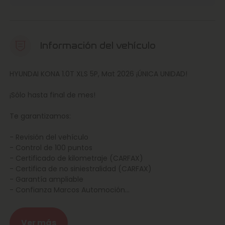
Información del vehículo
HYUNDAI KONA 1.0T XLS 5P, Mat 2026 ¡ÚNICA UNIDAD!
¡Sólo hasta final de mes!
Te garantizamos:
- Revisión del vehículo
- Control de 100 puntos
- Certificado de kilometraje (CARFAX)
- Certifica de no siniestralidad (CARFAX)
- Garantía ampliable
- Confianza Marcos Automoción
Posibilidad de entrega en la puerta de casa, consulta las
condiciones con nuestros agentes.
Ver más