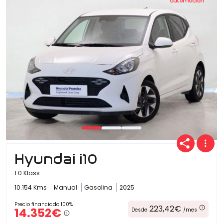
Hyundai i10
1.0 Klass
10.154 Kms
Manual
Gasolina
2025
Precio financiado 100%
223,42€
14.352€
Desde
/mes