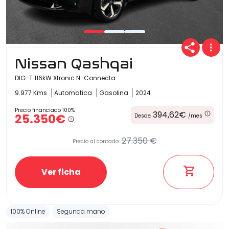
Nissan Qashqai
DIG-T 116kW Xtronic N-Connecta
9.977 Kms
Automatica
Gasolina
2024
Precio financiado 100%
394,62€
25.350€
Desde
/mes
27.350 €
Precio al contado:
Ver ficha
100% Online
Segunda mano