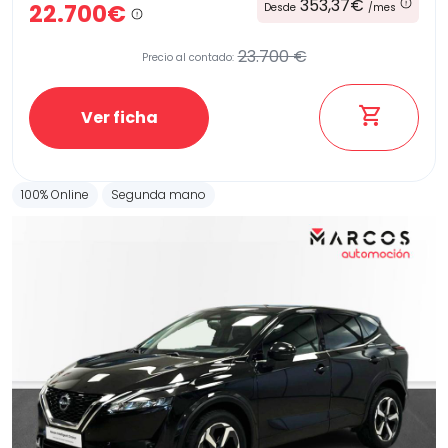
353,37€
22.700€
Desde
/mes
23.700 €
Precio al contado:
Ver ficha
100% Online
Segunda mano