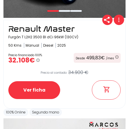
Carrocería
Renault Master
Furgón T L2H2 3500 Bl dCi 96kW (130CV)
50 Kms
Manual
Diesel
2025
Precio financiado 100%
499,83€
32.108€
Desde
/mes
34.900 €
Precio al contado:
Ver ficha
100% Online
Segunda mano