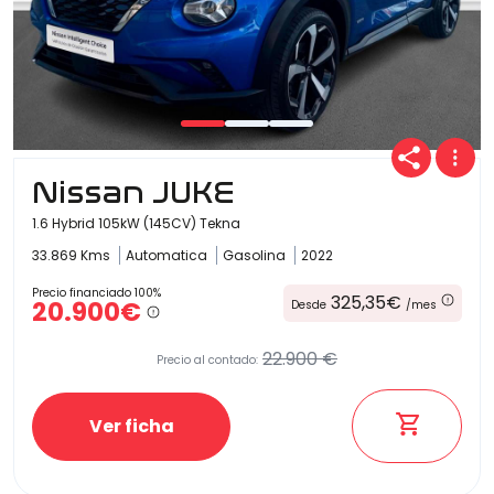
Nissan JUKE
1.6 Hybrid 105kW (145CV) Tekna
33.869 Kms
Automatica
Gasolina
2022
Precio financiado 100%
325,35€
20.900€
Desde
/mes
22.900 €
Precio al contado:
Ver ficha