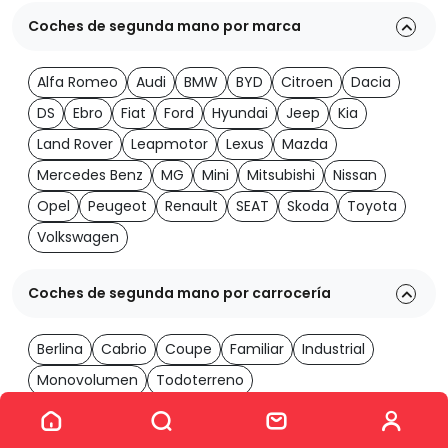
Coches de segunda mano por marca
Alfa Romeo
Audi
BMW
BYD
Citroen
Dacia
DS
Ebro
Fiat
Ford
Hyundai
Jeep
Kia
Land Rover
Leapmotor
Lexus
Mazda
Mercedes Benz
MG
Mini
Mitsubishi
Nissan
Opel
Peugeot
Renault
SEAT
Skoda
Toyota
Volkswagen
Coches de segunda mano por carrocería
Berlina
Cabrio
Coupe
Familiar
Industrial
Monovolumen
Todoterreno
Ver los 2060 coches
Coches de segunda mano por transmisión