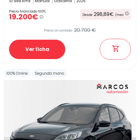
10.988 Kms
Manual
Gasolina
2025
Precio financiado 100%
298,89€
19.200€
Desde
/mes
20.700 €
Precio al contado:
Ver ficha
100% Online
Segunda mano