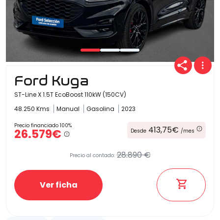
Ford Kuga
ST-Line X 1.5T EcoBoost 110kW (150CV)
48.250 Kms
Manual
Gasolina
2023
Precio financiado 100%
413,75€
26.579€
Desde
/mes
28.890 €
Precio al contado:
Ver ficha