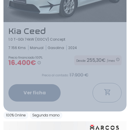
Kia Ceed
1.0 T-GDi 74kW (100CV) Concept
7.156 Kms
Manual
Gasolina
2024
Precio financiado 100%
255,30€
16.400€
Desde
/mes
17.900 €
Precio al contado:
Ver ficha
100% Online
Segunda mano