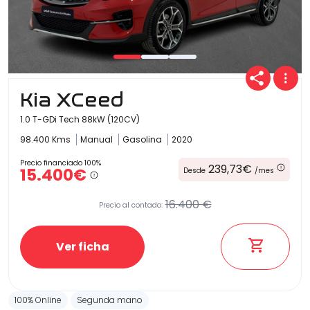
Kia XCeed
1.0 T-GDi Tech 88kW (120CV)
98.400 Kms
Manual
Gasolina
2020
Precio financiado 100%
239,73€
15.400€
Desde
/mes
16.400 €
Precio al contado:
Ver ficha
100% Online
Segunda mano