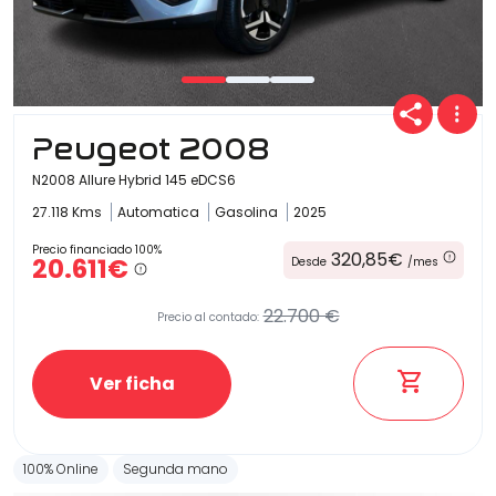
Peugeot 2008
N2008 Allure Hybrid 145 eDCS6
27.118 Kms
Automatica
Gasolina
2025
Precio financiado 100%
320,85€
20.611€
Desde
/mes
22.700 €
Precio al contado:
Ver ficha
100% Online
Segunda mano