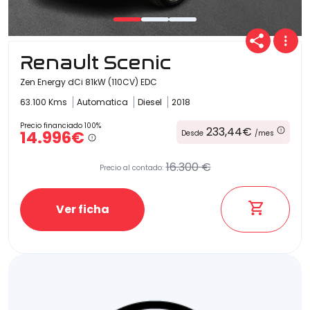
Renault Scenic
Zen Energy dCi 81kW (110CV) EDC
63.100 Kms
Automatica
Diesel
2018
Precio financiado 100%
233,44€
14.996€
Desde
/mes
16.300 €
Precio al contado:
Ver ficha