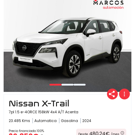
Nissan X-Trail
7pl 1.5 e-4ORCE 158kW 4x4 A/T Acenta
23.485 Kms
Automatica
Gasolina
2024
Precio financiado 100%
480,24€
Desde
/mes