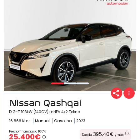
Ofertas
Cuota
Año
Nissan Qashqai
Kilómetros
DIG-T 103kW (140CV) mHEV 4x2 Tekna
16.866 Kms
Manual
Gasolina
2023
Combustible
Precio financiado 100%
395,40€
25.400€
Desde
/mes
(Elige una o varias opciones)