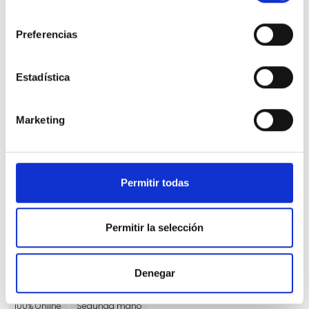
consentimiento
Preferencias
Estadística
Nissan Qashqai
Marketing
DIG-T 103kW N-Connecta
40.817 Kms
Manual
Gasolina
2023
Precio financiado 100%
351,04€
22.550€
Desde
/mes
Permitir todas
24.550 €
Precio al contado:
Permitir la selección
Ver ficha
Denegar
100% Online
Segunda mano