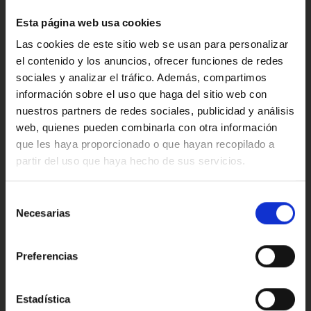
delante, te conquista todavía más.
Confort
Esta página web usa cookies
Este anuncio no es vinculante solamente se muestra a
Las cookies de este sitio web se usan para personalizar
modo informativo y contractual, puede contener algún
error.
el contenido y los anuncios, ofrecer funciones de redes
Valoraciones de nuestros clientes
sociales y analizar el tráfico. Además, compartimos
Ref: 2338131
información sobre el uso que haga del sitio web con
nuestros partners de redes sociales, publicidad y análisis
*Condiciones: Promoción válida hasta el 31 de diciembre
web, quienes pueden combinarla con otra información
de 2025 o hasta fin de existencias.
4.9
que les haya proporcionado o que hayan recopilado a
Los precios indicados ya incluyen el descuento
partir del uso que haya hecho de sus servicios.
equivalente al importe de la ayuda del Plan MOVES
Oops!
aplicado directamente por el concesionario a los
vehículos seleccionados. Promoción aplicable
Trustpilot
Error de conexión
Selección
exclusivamente a vehículos de ocasión electrificados (EV
Necesarias
de
y PHEV) incluidos en la campaña y disponibles en Kia
consentimiento
Marcos Automoción.Operación válida entregando un
Cerrar
vehículo usado sin achatarramiento, del cual se
Preferencias
descontará su valor de tasación del precio de venta.
El precio financiado ya incluye el descuento de campaña
Conoce nuestras ventajas
aplicado. No acumulable a otras ofertas o promociones.
Estadística
Consulte condiciones detalladas en el concesionario.