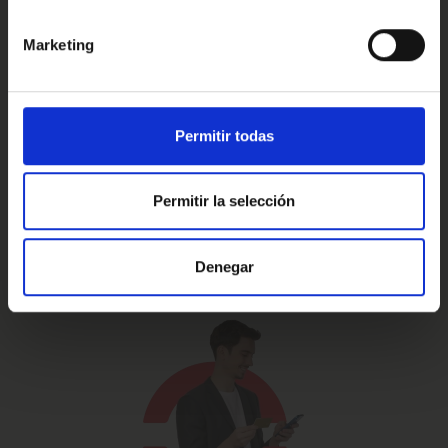
Marketing
Prueba de 15 días
Hasta 5 años
o 1.000 Km.
de garantía
Permitir todas
Permitir la selección
Vehículos certificados y
Te lo llevamos
excelencia en el servicio
a casa
Denegar