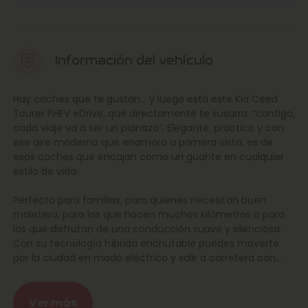
Información del vehículo
Hay coches que te gustan… y luego está este Kia Ceed
Tourer PHEV eDrive, que directamente te susurra: “contigo,
cada viaje va a ser un planazo”. Elegante, práctico y con
ese aire moderno que enamora a primera vista, es de
esos coches que encajan como un guante en cualquier
estilo de vida.
Perfecto para familias, para quienes necesitan buen
maletero, para los que hacen muchos kilómetros o para
los que disfrutan de una conducción suave y silenciosa.
Con su tecnología híbrida enchufable puedes moverte
por la ciudad en modo eléctrico y salir a carretera con
energía de sobra. Un auténtico compañero para todo.
En Marcos Automoción tienes la tranquilidad de un equipo
Ver más