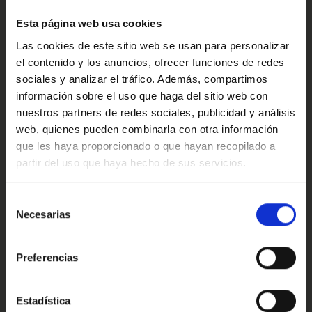
·Consulta condiciones, llámanos sin ningún compromiso
Confort
estaremos encantados de atenderte.
Esta página web usa cookies
Las cookies de este sitio web se usan para personalizar
Ref: 2364934
el contenido y los anuncios, ofrecer funciones de redes
Valoraciones de nuestros clientes
sociales y analizar el tráfico. Además, compartimos
información sobre el uso que haga del sitio web con
nuestros partners de redes sociales, publicidad y análisis
web, quienes pueden combinarla con otra información
4.9
que les haya proporcionado o que hayan recopilado a
partir del uso que haya hecho de sus servicios.
Oops!
Trustpilot
Error de conexión
Selección
Necesarias
de
consentimiento
Cerrar
Preferencias
Conoce nuestras ventajas
Estadística