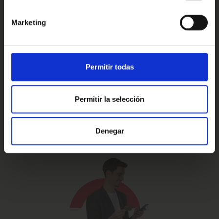
Marketing
Prueba de 15 días
Hasta 5 años
o 1.000 Km.
de garantía
Permitir todas
Permitir la selección
Vehículos certificados y
Te lo llevamos
excelencia en el servicio
a casa
Denegar