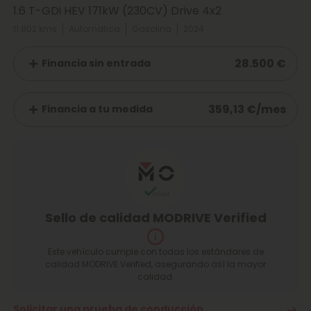
1.6 T-GDi HEV 171kW (230CV) Drive 4x2
11.802 kms
Automatica
Gasolina
2024
28.500 €
Financia sin entrada
359,13 €/mes
Financia a tu medida
Sello de calidad MODRIVE Verified
Este vehículo cumple con todas los estándares de
calidad MODRIVE Verified, asegurando así la mayor
calidad.
Solicitar una prueba de conducción