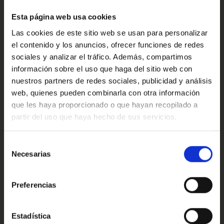
·Consulta condiciones, llámanos sin ningún compromiso
Confort
estaremos encantados de atenderte.
Esta página web usa cookies
Las cookies de este sitio web se usan para personalizar
Ref: 2364938
el contenido y los anuncios, ofrecer funciones de redes
Valoraciones de nuestros clientes
sociales y analizar el tráfico. Además, compartimos
información sobre el uso que haga del sitio web con
nuestros partners de redes sociales, publicidad y análisis
web, quienes pueden combinarla con otra información
4.9
que les haya proporcionado o que hayan recopilado a
partir del uso que haya hecho de sus servicios.
Oops!
Trustpilot
Error de conexión
Selección
Necesarias
de
consentimiento
Cerrar
Preferencias
Conoce nuestras ventajas
Estadística