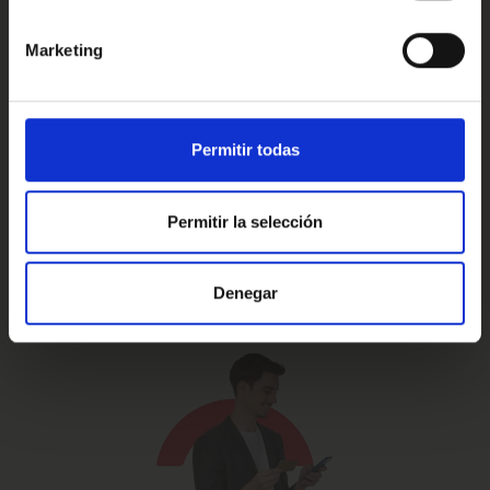
Marketing
Prueba de 15 días
Hasta 5 años
o 1.000 Km.
de garantía
Permitir todas
Permitir la selección
Vehículos certificados y
Te lo llevamos
excelencia en el servicio
a casa
Denegar