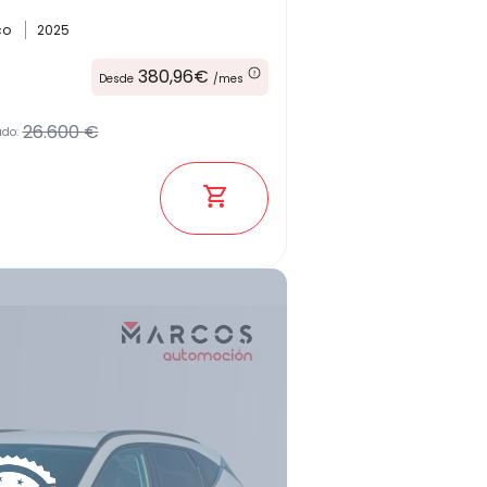
ico
2025
Kilómetros
380,96€
Desde
/mes
26.600 €
ado:
Combustible
(Elige una o varias opciones)
Etiqueta medioambiental
Potencia