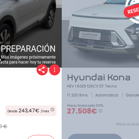
Hyundai Kona
HEV 1.6GDI 129CV DT Tecno
17.200 Kms
Automatica
Gasol
Precio financiado 100%
27.508€
243,47€
Desde
/mes
Precio al cont
0 €