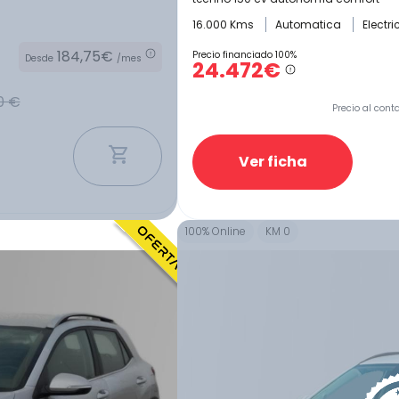
16.000 Kms
Automatica
Electr
184,75€
Precio financiado 100%
Desde
/mes
24.472€
0 €
Precio al cont
Ver ficha
100% Online
KM 0