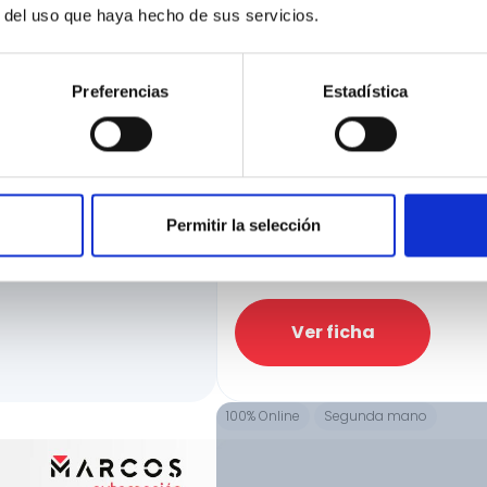
r del uso que haya hecho de sus servicios.
Preferencias
Estadística
Nissan Qashqai
DIG-T 103kW (140CV) mHEV 4x2 Tekna
ciación
5.840 Kms
Manual
Gasolina
e la manera más rápida
Precio financiado 100%
ir hasta el 100% de
25.250€
Permitir la selección
Precio al cont
Ver ficha
100% Online
Segunda mano