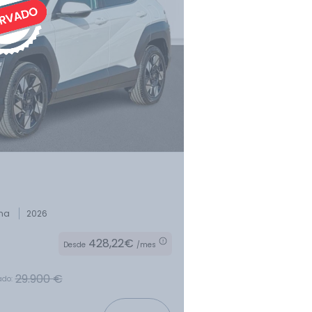
Provincia
Transmisión
ina
2026
428,22€
Desde
/mes
Carrocería
29.900 €
ado: