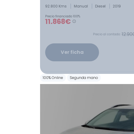
92.800 Kms
Manual
Diesel
2019
Precio financiado 100%
11.868€
12.90
Precio al contado:
Ver ficha
100% Online
Segunda mano