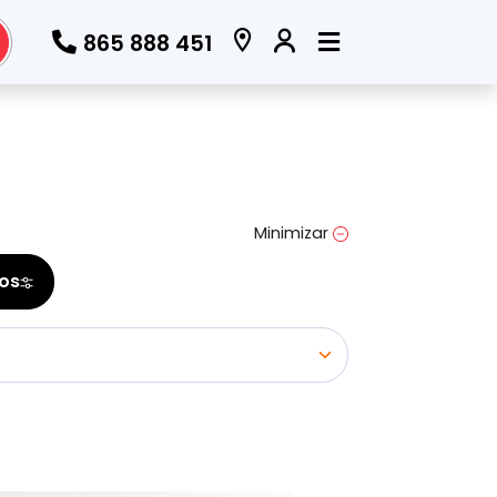
865 888 451
Todos los filtros
Marca
Minimizar
(Elige una o varias marcas)
ros
Modelo
(Elige uno o varios modelos)