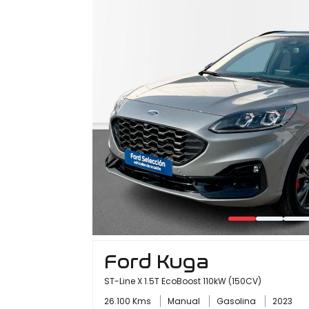
Ford Kuga
ST-Line X 1.5T EcoBoost 110kW (150CV)
26.100 Kms
Manual
Gasolina
2023