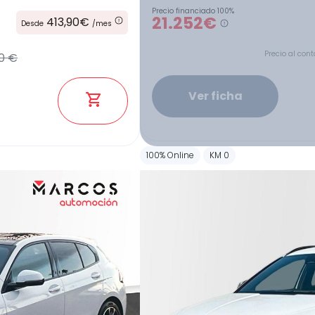
Precio financiado 100%
21.252€
413,90€
Desde
/mes
Precio al cont
0 €
Ver ficha
100% Online
KM 0