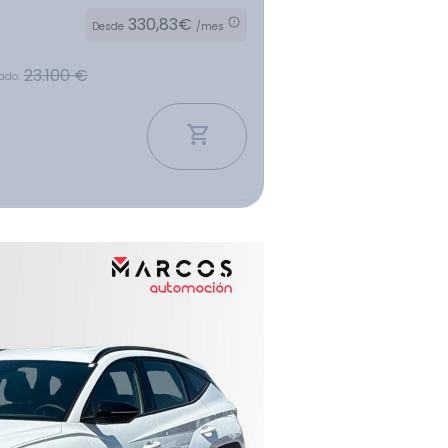
330,83€
Desde
/mes
23.100 €
ado: