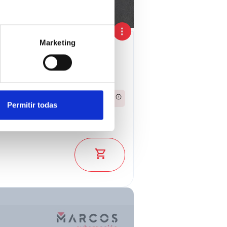
Marketing
2023
393,07€
Desde
/mes
Permitir todas
27.250 €
ado: