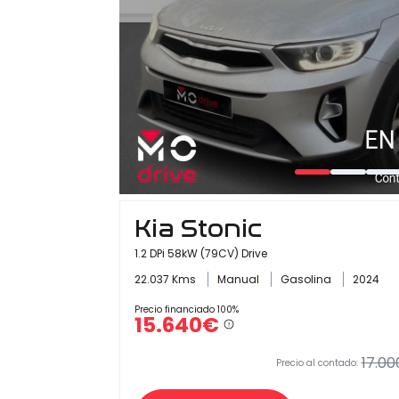
Kia Stonic
1.2 DPi 58kW (79CV) Drive
22.037 Kms
Manual
Gasolina
2024
Precio financiado 100%
15.640€
17.00
Precio al contado: