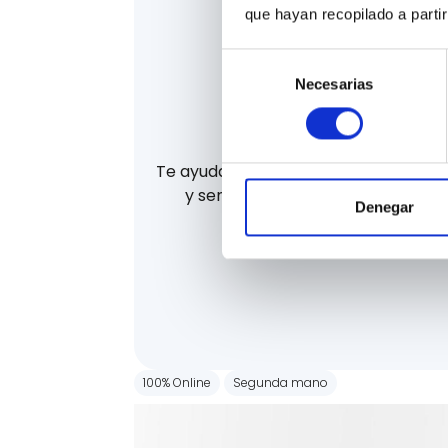
que hayan recopilado a parti
Selección
Necesarias
de
consentimiento
La mejor finan
Te ayudamos a financiar tu coche d
y sencilla. Te ayudamos a consegu
Denegar
financiación.
100% Online
Segunda mano