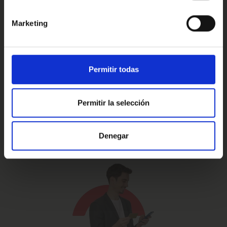
Marketing
Prueba de 15 días
Hasta 5 años
o 1.000 Km.
de garantía
Permitir todas
Permitir la selección
Vehículos certificados y
Te lo llevamos
excelencia en el servicio
a casa
Denegar