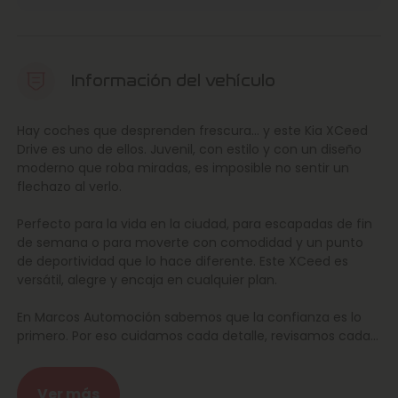
Información del vehículo
Hay coches que desprenden frescura… y este Kia XCeed
Drive es uno de ellos. Juvenil, con estilo y con un diseño
moderno que roba miradas, es imposible no sentir un
flechazo al verlo.
Perfecto para la vida en la ciudad, para escapadas de fin
de semana o para moverte con comodidad y un punto
de deportividad que lo hace diferente. Este XCeed es
versátil, alegre y encaja en cualquier plan.
En Marcos Automoción sabemos que la confianza es lo
primero. Por eso cuidamos cada detalle, revisamos cada
coche con mimo y lo entregamos impecable, con todas
las garantías para que conduzcas con total tranquilidad.
Ver más