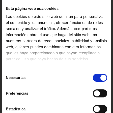
Confort
Esta página web usa cookies
Las cookies de este sitio web se usan para personalizar
el contenido y los anuncios, ofrecer funciones de redes
Valoraciones de nuestros clientes
sociales y analizar el tráfico. Además, compartimos
información sobre el uso que haga del sitio web con
nuestros partners de redes sociales, publicidad y análisis
web, quienes pueden combinarla con otra información
4.9
que les haya proporcionado o que hayan recopilado a
partir del uso que haya hecho de sus servicios.
Oops!
Trustpilot
Error de conexión
Selección
Necesarias
de
consentimiento
Cerrar
Preferencias
Conoce nuestras ventajas
Estadística