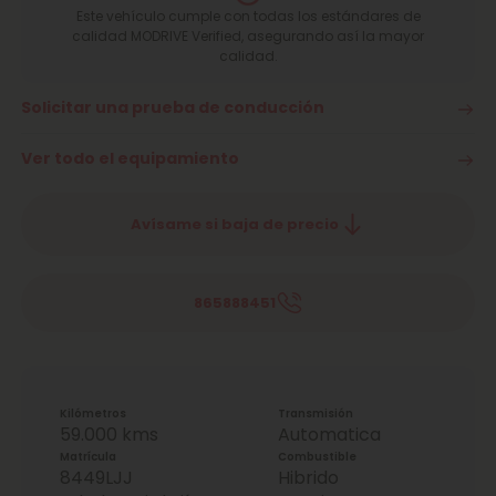
Este vehículo cumple con todas los estándares de
calidad MODRIVE Verified, asegurando así la mayor
calidad.
Solicitar una prueba de conducción
Ver todo el equipamiento
Avísame si baja de precio
865888451
Kilómetros
Transmisión
59.000 kms
Automatica
Matrícula
Combustible
8449LJJ
Hibrido