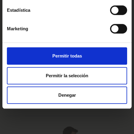
Estadística
Conoce nuestras ventajas
Marketing
Prueba de 15 días
Hasta 5 años
Permitir todas
o 1.000 Km.
de garantía
Permitir la selección
Vehículos certificados y
Te lo llevamos
Denegar
excelencia en el servicio
a casa