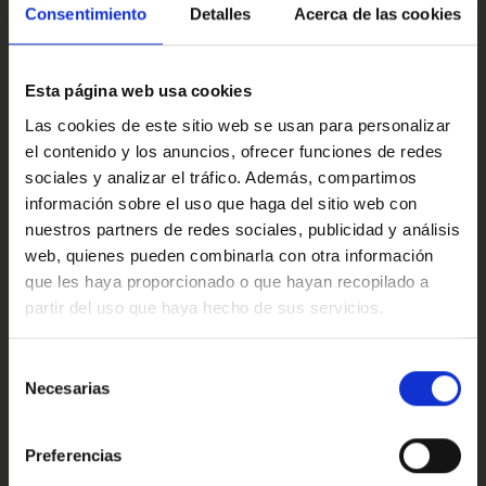
modo informativo y contractual, puede contener algún
Multimedia y sonido
Consentimiento
Detalles
Acerca de las cookies
error.
·Consulta condiciones, llámanos sin ningún compromiso
Esta página web usa cookies
estaremos encantados de atenderte.
Confort
Las cookies de este sitio web se usan para personalizar
Ref: 1633520
el contenido y los anuncios, ofrecer funciones de redes
sociales y analizar el tráfico. Además, compartimos
información sobre el uso que haga del sitio web con
Valoraciones de nuestros clientes
nuestros partners de redes sociales, publicidad y análisis
web, quienes pueden combinarla con otra información
que les haya proporcionado o que hayan recopilado a
partir del uso que haya hecho de sus servicios.
4.9
Oops!
Error de conexión
Selección
Necesarias
de
Trustpilot
consentimiento
Cerrar
Preferencias