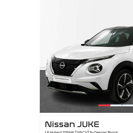
Nissan JUKE
1.6 Hybrid 105kW (145CV) N-Design Black