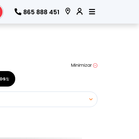
865 888 451
Todos los filtros
Marca
Minimizar
(Elige una o varias marcas)
ros
Modelo
(Elige uno o varios modelos)