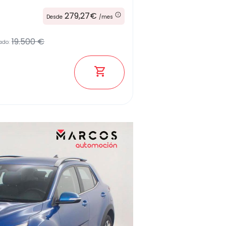
279,27€
Desde
/mes
19.500 €
ado: