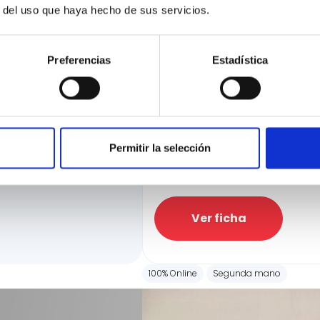
r del uso que haya hecho de sus servicios.
Preferencias
Estadística
BMW Serie 1
118d Business Auto.
ciación
34.973 Kms
Automatica
Diesel
e la manera más rápida
Precio financiado 100%
ir hasta el 100% de
31.500€
Permitir la selección
Precio al cont
Ver ficha
100% Online
Segunda mano