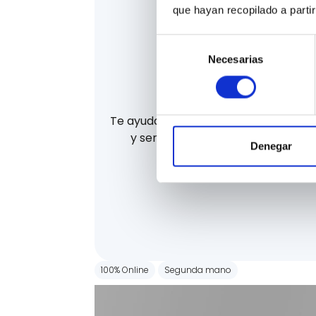
que hayan recopilado a parti
Selección
Necesarias
de
consentimiento
La mejor finan
Te ayudamos a financiar tu coche d
y sencilla. Te ayudamos a consegu
Denegar
financiación.
100% Online
Segunda mano