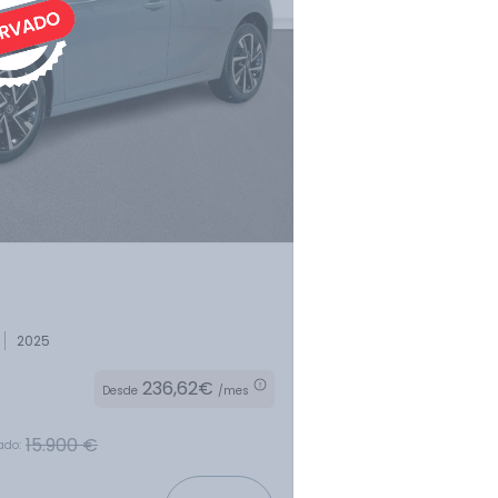
Provincia
Transmisión
2025
236,62€
Desde
/mes
Carrocería
15.900 €
ado: