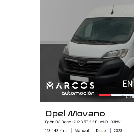
Opel Movano
Fgón.DC Base L2H2 3.5T 2.2 BlueHDi 103kW
123.448 Kms
Manual
Diesel
2023