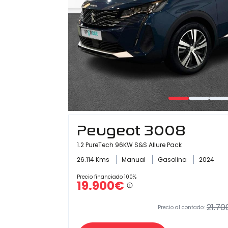
Peugeot 3008
1.2 PureTech 96KW S&S Allure Pack
26.114 Kms
Manual
Gasolina
2024
Precio financiado 100%
19.900€
21.70
Precio al contado: