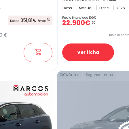
4
1 Kms
Manual
Diesel
2026
Precio financiado 100%
351,81€
22.900€
Desde
/mes
0 €
Precio al cont
Ver ficha
100% Online
Segunda mano