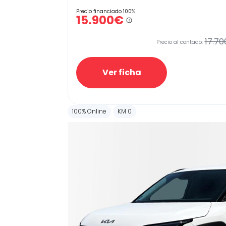
Precio financiado 100%
15.900€
17.70
Precio al contado:
Ver ficha
100% Online
KM 0