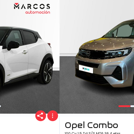
Opel Combo
100 Cv 1.5 Td S/S MT6 ?6.4 ebis