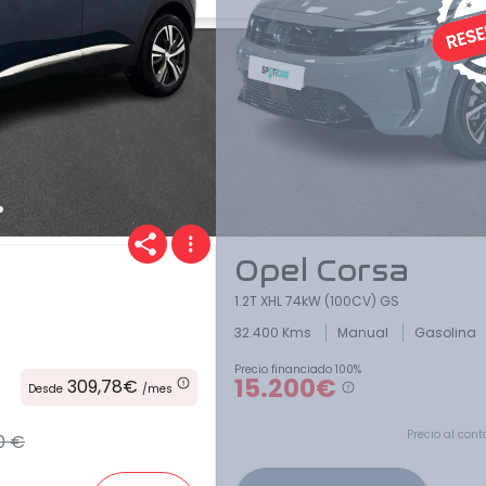
Opel Corsa
1.2T XHL 74kW (100CV) GS
32.400 Kms
Manual
Gasolina
Precio financiado 100%
15.200€
309,78€
Desde
/mes
Precio al cont
0 €