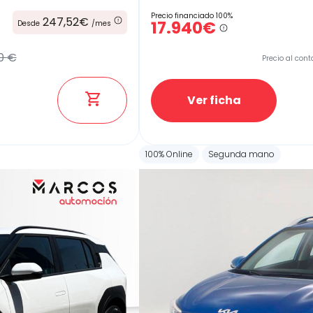
Precio financiado 100%
247,52€
17.940€
Desde
/mes
0 €
Precio al cont
Ver ficha
100% Online
Segunda mano