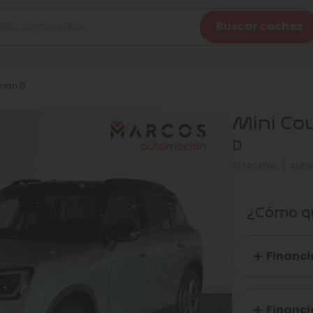
Buscar coches
yman D
Mini Co
D
16.145 kms
Auto
¿Cómo qu
Financi
Financi