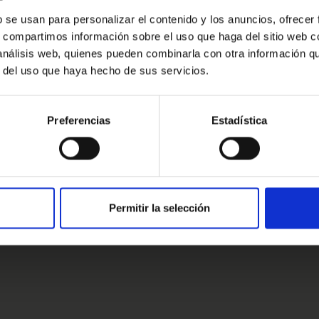
r.
Oops!
b se usan para personalizar el contenido y los anuncios, ofrecer
s, compartimos información sobre el uso que haga del sitio web 
Error de conexión
ingún compromiso estaremos encantados
 análisis web, quienes pueden combinarla con otra información q
r del uso que haya hecho de sus servicios.
Cerrar
Preferencias
Estadística
estros clientes
s clientes
Permitir la selección