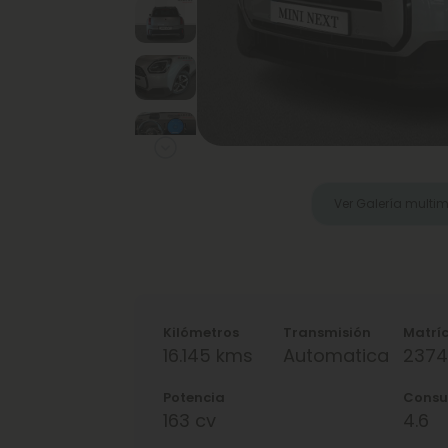
Next
Ver Galería multi
Kilómetros
Transmisión
Matrí
16.145 kms
Automatica
237
Potencia
Cons
163 cv
4.6