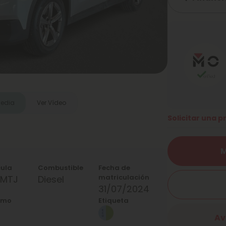
media
Ver Vídeo
Solicitar una 
M
cula
Combustible
Fecha de
matriculación
4MTJ
Diesel
31/07/2024
umo
Etiqueta
Av