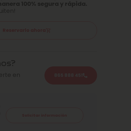
manera 100% segura y rápida.
uiten!
Reservarlo ahora
mos?
rte en
865 888 451
s
s
Solicitar información