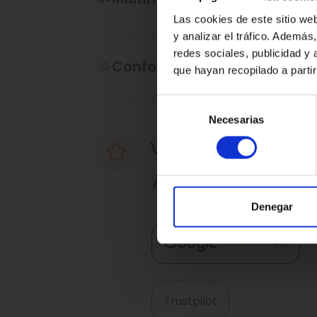
contractual, puede contener algún erro
Las cookies de este sitio we
y analizar el tráfico. Ademá
·Consulta condiciones, llámanos sin n
redes sociales, publicidad y
de atenderte.
Confort
que hayan recopilado a parti
Ref: 2376888
Selección
Necesarias
de
consentimiento
Valoraciones de nu
Así nos valoran nuestro
Denegar
4.9
Trustpilot