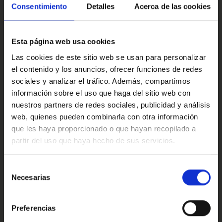
con Marcos Automoción.
Multimedia y sonido
Consentimiento
Detalles
Acerca de las cookies
·Este anuncio no es vinculante solamente se muestra a
modo informativo y contractual, puede contener algún
Esta página web usa cookies
error.
Confort
Las cookies de este sitio web se usan para personalizar
·Consulta condiciones, llámanos sin ningún compromiso
el contenido y los anuncios, ofrecer funciones de redes
estaremos encantados de atenderte.
sociales y analizar el tráfico. Además, compartimos
información sobre el uso que haga del sitio web con
Ref: 2414278
Valoraciones de nuestros clientes
nuestros partners de redes sociales, publicidad y análisis
web, quienes pueden combinarla con otra información
que les haya proporcionado o que hayan recopilado a
partir del uso que haya hecho de sus servicios.
4.9
Oops!
Error de conexión
Selección
Necesarias
de
Trustpilot
consentimiento
Cerrar
Preferencias