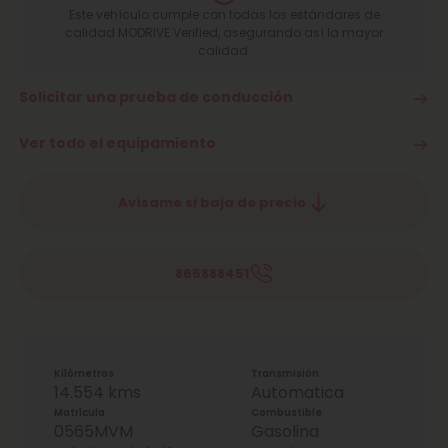
Este vehículo cumple con todas los estándares de
calidad MODRIVE Verified, asegurando así la mayor
calidad.
Solicitar una prueba de conducción
Ver todo el equipamiento
Avísame si baja de precio
865888451
Kilómetros
Transmisión
14.554 kms
Automatica
Matrícula
Combustible
0565MVM
Gasolina