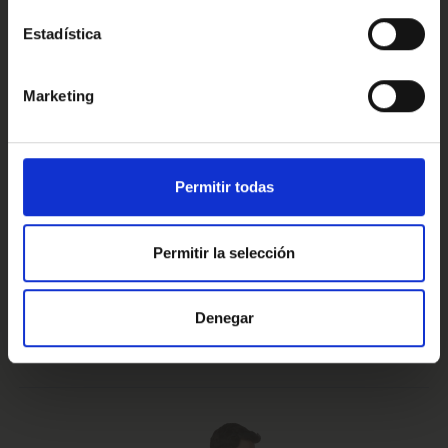
Estadística
Conoce nuestras ventajas
Marketing
Prueba de 15 días
Hasta 5 años
Permitir todas
o 1.000 Km.
de garantía
Permitir la selección
Vehículos certificados y
Te lo llevamos
Denegar
excelencia en el servicio
a casa