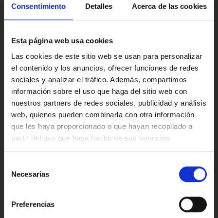
agradable. El acabado N-Connecta aporta tecnología
Multimedia y sonido
Consentimiento
Detalles
Acerca de las cookies
moderna, pantalla intuitiva y un interior cómodo y bien
aprovechado. Y su maletero, práctico y funcional, está
listo para la compra, las mochilas o una escapada
Esta página web usa cookies
improvisada.
Confort
Las cookies de este sitio web se usan para personalizar
Si quieres verlo más de cerca, puedo prepararte un vídeo
el contenido y los anuncios, ofrecer funciones de redes
personalizado para que descubras cada detalle, o mejor
sociales y analizar el tráfico. Además, compartimos
aún, ven a conocerlo y pruébalo. Este Nissan Juke tiene
información sobre el uso que haga del sitio web con
estilo, tecnología y muchas ganas de empezar contigo.
Valoraciones de nuestros clientes
nuestros partners de redes sociales, publicidad y análisis
Este anuncio no es vinculante solamente se muestra a
web, quienes pueden combinarla con otra información
modo informativo y contractual, puede contener algún
que les haya proporcionado o que hayan recopilado a
error.
partir del uso que haya hecho de sus servicios.
4.9
Oops!
Ref: 2414241
Error de conexión
Selección
Necesarias
de
Trustpilot
consentimiento
Cerrar
Preferencias