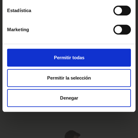
Estadística
Conoce nuestras ventajas
Marketing
Prueba de 15 días
Hasta 5 años
Permitir todas
o 1.000 Km.
de garantía
Permitir la selección
Vehículos certificados y
Te lo llevamos
Denegar
excelencia en el servicio
a casa