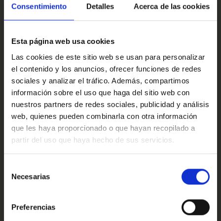
combina eficiencia y respuesta con una suavidad que
Multimedia y sonido
Consentimiento
Detalles
Acerca de las cookies
engancha, haciendo que cada trayecto sea cómodo y
agradable. El acabado N-Connecta aporta tecnología
moderna, pantalla intuitiva y un interior cómodo y bien
Esta página web usa cookies
pensado. Y su maletero, práctico y bien aprovechado,
está listo para la compra, las mochilas o una escapada
Confort
Las cookies de este sitio web se usan para personalizar
improvisada.
el contenido y los anuncios, ofrecer funciones de redes
sociales y analizar el tráfico. Además, compartimos
Si quieres verlo más de cerca, puedo prepararte un vídeo
información sobre el uso que haga del sitio web con
personalizado para que descubras cada detalle, o mejor
Valoraciones de nuestros clientes
aún, ven a conocerlo y pruébalo. Este Nissan Juke tiene
nuestros partners de redes sociales, publicidad y análisis
estilo, tecnología y muchas ganas de empezar contigo.
web, quienes pueden combinarla con otra información
que les haya proporcionado o que hayan recopilado a
Este anuncio no es vinculante solamente se muestra a
partir del uso que haya hecho de sus servicios.
modo informativo y contractual, puede contener algún
4.9
Oops!
error.
Error de conexión
Selección
Necesarias
Ref: 2315970
de
Trustpilot
consentimiento
Cerrar
Preferencias