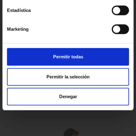
Estadística
Conoce nuestras ventajas
Marketing
Prueba de 15 días
Hasta 5 años
Permitir todas
o 1.000 Km.
de garantía
Permitir la selección
Vehículos certificados y
Te lo llevamos
Denegar
excelencia en el servicio
a casa