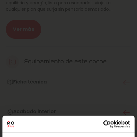
equilibrio y energía, listo para escapadas, viajes o
cualquier plan que surja sin pensarlo demasiado.
Encaja a la perfección en el día a día: práctico, eficiente y
con estilo. De esos coches que no solo te llevan… te
Ver más
acompañan.
Y como siempre, con la tranquilidad que ofrece Marcos
Automoción. Cada coche de reestreno se revisa con
mimo, se prepara al detalle y se entrega listo para
Equipamiento de este coche
disfrutar. Aquí el trato es cercano, profesional y
transparente, para que te lleves confianza además de
coche.
Ficha técnica
Este Juke ha sido cuidado como se merece, revisado de
arriba abajo y preparado para empezar una nueva etapa
contigo. Se entrega impecable, con esa sensación de
Acabado interior
coche bien tratado que transmite seguridad desde el
primer momento.
Bajo el capó lleva un sistema híbrido de 145 CV que