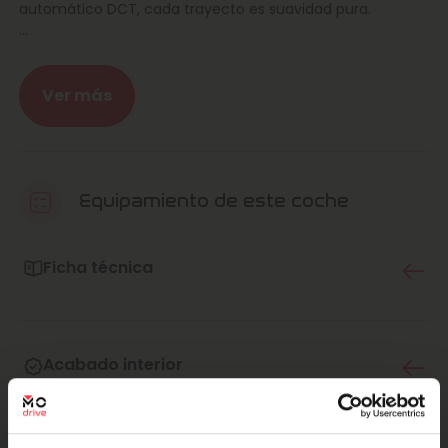
automático DCT, cada trayecto es suavidad pura.
En Marcos Automoción tienes la tranquilidad de un equipo
cercano, profesional y con muchos años de experiencia.
Aquí cada coche se revisa con mimo, se cuida al detalle y
Ver más
se entrega listo para que tú solo tengas que sentarte,
arrancar y disfrutar. Así sí da gusto.
Este Juke llega impecable, mimado al milímetro y
preparado para acompañarte desde el primer kilómetro.
Equipamiento de este coche
Se nota cuando un coche está bien tratado, y este viene
listo para darte alegrías día tras día.
Ficha técnica
¿Y qué ofrece? Un motor que empuja con alegría, un
diseño exterior que levanta miradas allá donde va, un
interior moderno y cómodo donde da gusto viajar, una
pantalla táctil que parece del futuro y un maletero
Acabado interior
apañado para la compra, las mochilas del finde o ese “por
si acaso” que nunca falta. Coqueto, práctico y con
mucha personalidad.