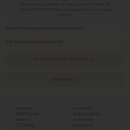
Este vehículo cumple con todas los estándares de
calidad MODRIVE Verified, asegurando así la mayor
calidad.
Solicitar una prueba de conducción
Ver todo el equipamiento
Avísame si baja de precio
865888451
Kilómetros
Transmisión
19.871 kms
Automatica
Matrícula
Combustible
1754MRL
Gasolina