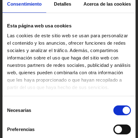
Si te apetece venir a verlo o prefieres que te preparemos
Multimedia y sonido
Consentimiento
Detalles
Acerca de las cookies
un vídeo personalizado para conocerlo mejor, aquí
estamos encantados de ayudarte. Seguro que cuando lo
tengas delante… te conquista sin remedio.
Esta página web usa cookies
Este anuncio no es vinculante solamente se muestra a
Confort
Las cookies de este sitio web se usan para personalizar
modo informativo y contractual, puede contener algún
el contenido y los anuncios, ofrecer funciones de redes
error.
sociales y analizar el tráfico. Además, compartimos
información sobre el uso que haga del sitio web con
Ref: 2467638
Valoraciones de nuestros clientes
nuestros partners de redes sociales, publicidad y análisis
web, quienes pueden combinarla con otra información
que les haya proporcionado o que hayan recopilado a
partir del uso que haya hecho de sus servicios.
4.9
Oops!
Error de conexión
Selección
Necesarias
de
Trustpilot
consentimiento
Cerrar
Preferencias