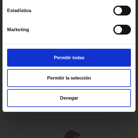
Estadística
Conoce nuestras ventajas
Marketing
Prueba de 15 días
Hasta 5 años
Permitir todas
o 1.000 Km.
de garantía
Permitir la selección
Vehículos certificados y
Te lo llevamos
Denegar
excelencia en el servicio
a casa