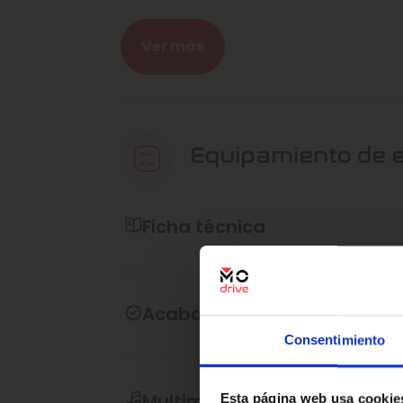
Tracción 4x2: La tracción delantera gar
ideal para diversos tipos de terreno y c
Ver más
Acabado Tekna: Este modelo incorpora 
características premium como asientos
avanzado, y un completo paquete de asi
En Marcos Automoción, contamos con má
Equipamiento de 
sector de la automoción. Nuestra misión
servicio excepcional, adaptándonos a l
un equipo altamente profesional y dedi
Ficha técnica
Este anuncio no es vinculante y se mue
contractual, pudiendo contener algún er
sin compromiso; estaremos encantados d
que puedas tener.
Acabado interior
Consentimiento
Ref: 1067829
Multimedia y sonido
Esta página web usa cookie