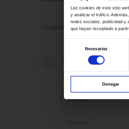
Las cookies de este sitio we
y analizar el tráfico. Ademá
redes sociales, publicidad y
Confort
que hayan recopilado a parti
Selección
Necesarias
de
consentimiento
Valoraciones de nu
Así nos valoran nuestro
Denegar
4.9
Trustpilot