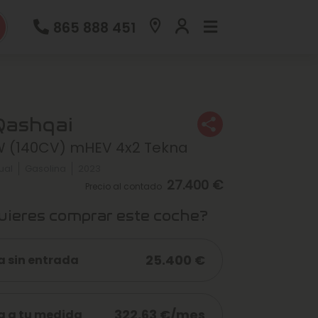
865 888 451
Qashqai
W (140CV) mHEV 4x2 Tekna
ual
Gasolina
2023
27.400 €
Precio al contado
ieres comprar este coche?
25.400 €
a sin entrada
322,63 €/mes
a a tu medida