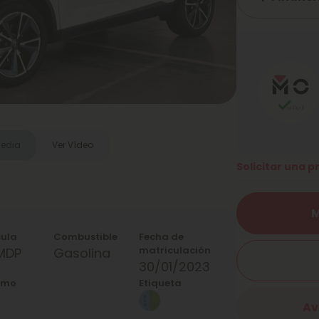
media
Ver Vídeo
Solicitar una 
M
cula
Combustible
Fecha de
matriculación
MDP
Gasolina
30/01/2023
umo
Etiqueta
Av