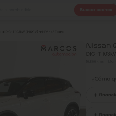
Buscar coches
ai DIG-T 103kW (140CV) mHEV 4x2 Tekna
Nissan 
DIG-T 103k
16.866 kms
Man
¿Cómo qu
Financi
Financi