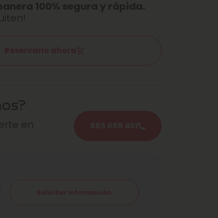
manera 100% segura y rápida.
uiten!
Reservarlo ahora
mos?
rte en
865 888 451
s
s
Solicitar información