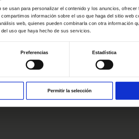
Oops!
b se usan para personalizar el contenido y los anuncios, ofrecer
s, compartimos información sobre el uso que haga del sitio web 
Error de conexión
 análisis web, quienes pueden combinarla con otra información q
r del uso que haya hecho de sus servicios.
Cerrar
Preferencias
Estadística
estros clientes
s clientes
Permitir la selección