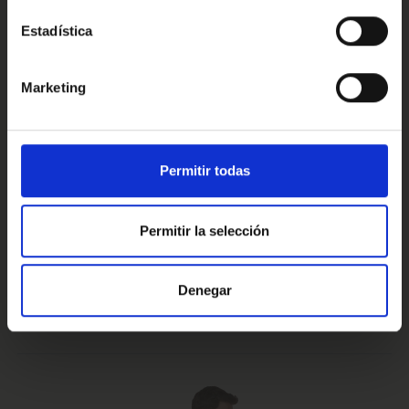
Estadística
Conoce nuestras ventajas
Marketing
Prueba de 15 días
Hasta 5 años
Permitir todas
o 1.000 Km.
de garantía
Permitir la selección
Vehículos certificados y
Te lo llevamos
Denegar
excelencia en el servicio
a casa