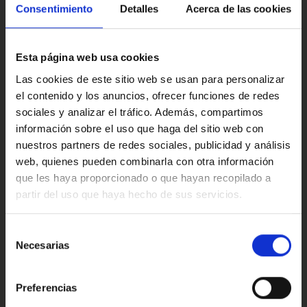
Este anuncio no es vinculante solamente se muestra a
Multimedia y sonido
Consentimiento
Detalles
Acerca de las cookies
modo informativo y contractual, puede contener algún
error.
Esta página web usa cookies
Ref: 1607199
Confort
Las cookies de este sitio web se usan para personalizar
el contenido y los anuncios, ofrecer funciones de redes
sociales y analizar el tráfico. Además, compartimos
información sobre el uso que haga del sitio web con
Valoraciones de nuestros clientes
nuestros partners de redes sociales, publicidad y análisis
web, quienes pueden combinarla con otra información
que les haya proporcionado o que hayan recopilado a
partir del uso que haya hecho de sus servicios.
4.9
Oops!
Error de conexión
Selección
Necesarias
de
Trustpilot
consentimiento
Cerrar
Preferencias