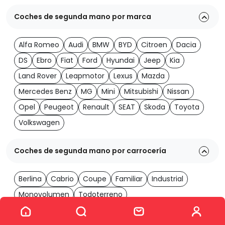
Coches de segunda mano por marca
Alfa Romeo
Audi
BMW
BYD
Citroen
Dacia
DS
Ebro
Fiat
Ford
Hyundai
Jeep
Kia
Land Rover
Leapmotor
Lexus
Mazda
Mercedes Benz
MG
Mini
Mitsubishi
Nissan
Opel
Peugeot
Renault
SEAT
Skoda
Toyota
Volkswagen
Coches de segunda mano por carrocería
Berlina
Cabrio
Coupe
Familiar
Industrial
Monovolumen
Todoterreno
Ver los 2060 coches
Coches de segunda mano por transmisión