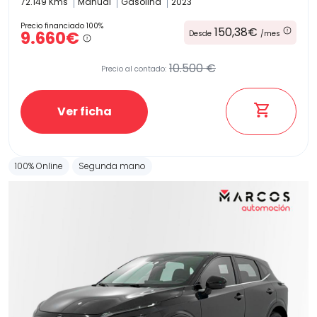
72.149 Kms
Manual
Gasolina
2023
Precio financiado 100%
150,38€
9.660€
Desde
/mes
10.500 €
Precio al contado:
Ver ficha
100% Online
Segunda mano