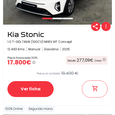
Kia Stonic
1.0 T-GDi 74kW (100CV) MHEV MT Concept
12.493 Kms
Manual
Gasolina
2025
Precio financiado 100%
277,09€
17.800€
Desde
/mes
19.400 €
Precio al contado:
Ver ficha
100% Online
Segunda mano