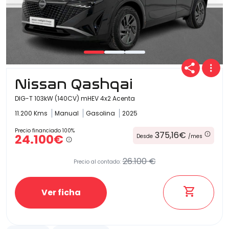
Nissan Qashqai
DIG-T 103kW (140CV) mHEV 4x2 Acenta
11.200 Kms
Manual
Gasolina
2025
Precio financiado 100%
375,16€
24.100€
Desde
/mes
26.100 €
Precio al contado:
Ver ficha