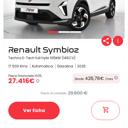
Renault Symbioz
Techno E-Tech full hybr 105kW (145CV)
17.500 Kms
Automatica
Gasolina
2025
Precio financiado 100%
426,78€
27.416€
Desde
/mes
29.800 €
Precio al contado:
Ver ficha