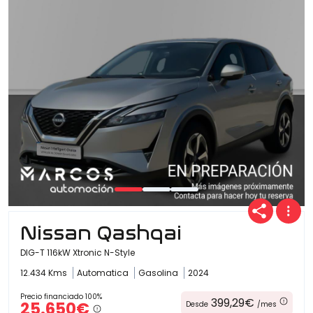
Nissan Qashqai
DIG-T 116kW Xtronic N-Style
12.434 Kms
Automatica
Gasolina
2024
Precio financiado 100%
399,29€
25.650€
Desde
/mes