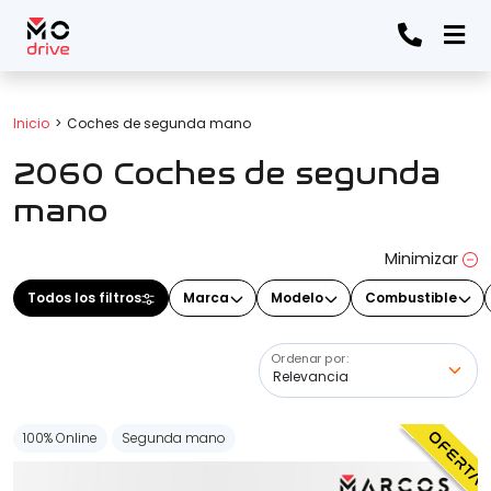
Todos los filtros
Inicio
Coches de segunda mano
2060 Coches de segunda
Marca
(Elige una o varias marcas)
mano
Minimizar
Modelo
Todos los filtros
Marca
Modelo
Combustible
(Elige uno o varios modelos)
Ordenar por:
Precio
100% Online
Segunda mano