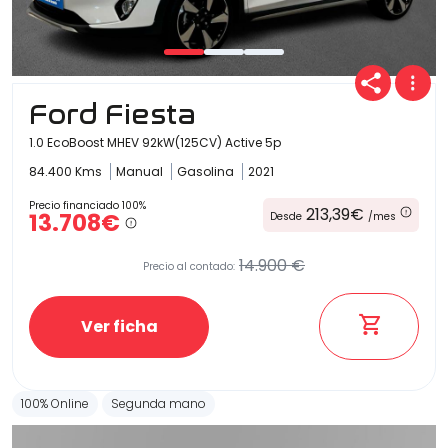
Ford Fiesta
1.0 EcoBoost MHEV 92kW(125CV) Active 5p
84.400 Kms
Manual
Gasolina
2021
Precio financiado 100%
213,39€
13.708€
Desde
/mes
14.900 €
Precio al contado:
Ver ficha
100% Online
Segunda mano