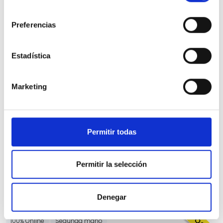
consentimiento
Preferencias
Estadística
Renault Captur
Marketing
evolution E-Tech PHEV 117kW (160CV)
48.200 Kms
Automatica
Hibrido
2023
Precio financiado 100%
322,24€
20.700€
Desde
/mes
Permitir todas
22.500 €
Precio al contado:
Permitir la selección
Ver ficha
Denegar
100% Online
Segunda mano