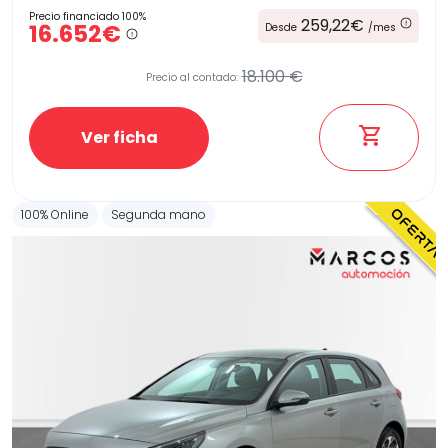
Precio financiado 100%
259,22€
16.652€
Desde
/mes
18.100 €
Precio al contado:
Ver ficha
100% Online
Segunda mano