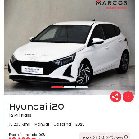
Hyundai i20
1.2 MPI Klass
15.200 Kms
Manual
Gasolina
2025
Precio financiado 100%
250,63€
Desde
/mes