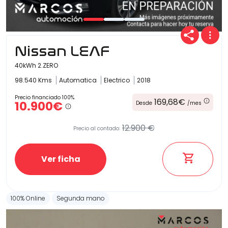
Carrocería
Nissan LEAF
40kWh 2.ZERO
98.540 Kms
Automatica
Electrico
2018
Precio financiado 100%
169,68€
10.900€
Desde
/mes
12.900 €
Precio al contado:
Ver ficha
100% Online
Segunda mano