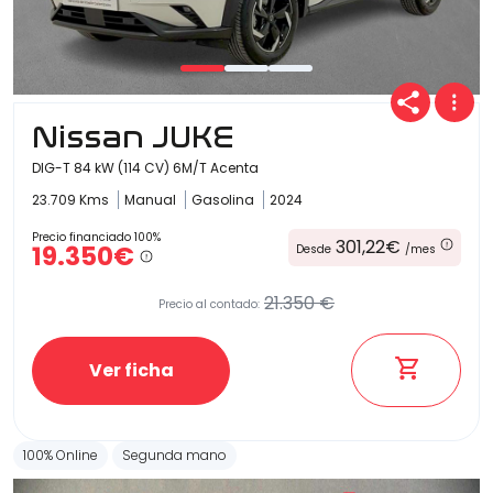
Nissan JUKE
DIG-T 84 kW (114 CV) 6M/T Acenta
23.709 Kms
Manual
Gasolina
2024
Precio financiado 100%
301,22€
19.350€
Desde
/mes
21.350 €
Precio al contado:
Ver ficha
100% Online
Segunda mano