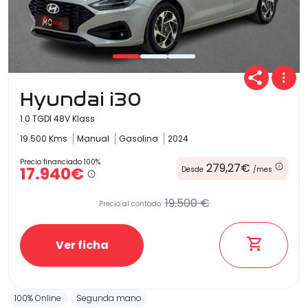
Hyundai i30
1.0 TGDI 48V Klass
19.500 Kms
Manual
Gasolina
2024
Precio financiado 100%
279,27€
17.940€
Desde
/mes
19.500 €
Precio al contado:
Ver ficha
100% Online
Segunda mano