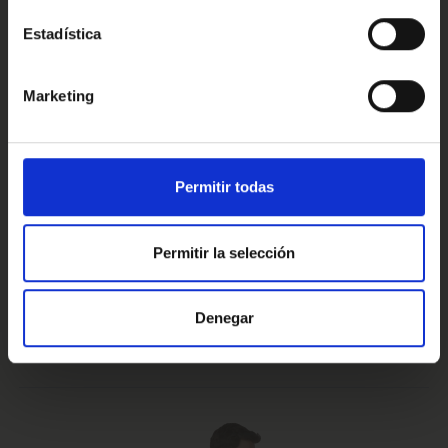
Estadística
Conoce nuestras ventajas
Marketing
Prueba de 15 días
Hasta 5 años
Permitir todas
o 1.000 Km.
de garantía
Permitir la selección
Vehículos certificados y
Te lo llevamos
Denegar
excelencia en el servicio
a casa