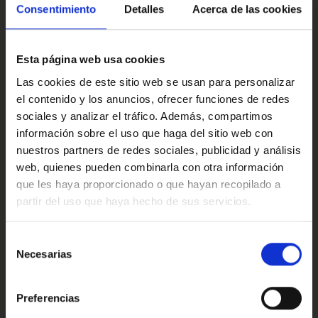
cómodo y bien aprovechado. Y su maletero, amplio y
Multimedia y sonido
Consentimiento
Detalles
Acerca de las cookies
práctico, está listo para la compra grande, las maletas del
fin de semana o cualquier plan que tengas en mente.
Esta página web usa cookies
Si quieres verlo más de cerca, puedo prepararte un vídeo
personalizado para que descubras cada detalle, o mejor
Confort
Las cookies de este sitio web se usan para personalizar
aún, ven a conocerlo y pruébalo. Este Nissan Qashqai está
el contenido y los anuncios, ofrecer funciones de redes
listo para acompañarte en muchos kilómetros de buenos
sociales y analizar el tráfico. Además, compartimos
momentos.
información sobre el uso que haga del sitio web con
Valoraciones de nuestros clientes
Este anuncio no es vinculante solamente se muestra a
nuestros partners de redes sociales, publicidad y análisis
modo informativo y contractual, puede contener algún
web, quienes pueden combinarla con otra información
error.
que les haya proporcionado o que hayan recopilado a
partir del uso que haya hecho de sus servicios.
Ref: 2315993
4.9
Oops!
Error de conexión
Selección
Necesarias
de
Trustpilot
consentimiento
Cerrar
Preferencias