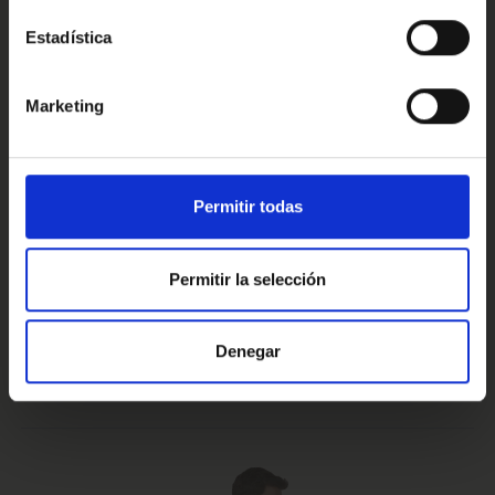
Estadística
Conoce nuestras ventajas
Marketing
Prueba de 15 días
Hasta 5 años
Permitir todas
o 1.000 Km.
de garantía
Permitir la selección
Vehículos certificados y
Te lo llevamos
Denegar
excelencia en el servicio
a casa