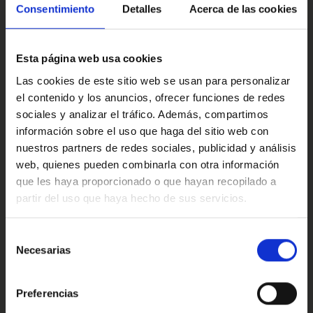
N-Connecta.
Multimedia y sonido
Consentimiento
Detalles
Acerca de las cookies
Este anuncio no es vinculante solamente se muestra a
modo informativo y contractual, puede contener algún
Esta página web usa cookies
error.
Confort
Las cookies de este sitio web se usan para personalizar
Ref: 2323827
el contenido y los anuncios, ofrecer funciones de redes
sociales y analizar el tráfico. Además, compartimos
información sobre el uso que haga del sitio web con
Valoraciones de nuestros clientes
nuestros partners de redes sociales, publicidad y análisis
web, quienes pueden combinarla con otra información
que les haya proporcionado o que hayan recopilado a
partir del uso que haya hecho de sus servicios.
4.9
Oops!
Error de conexión
Selección
Necesarias
de
Trustpilot
consentimiento
Cerrar
Preferencias