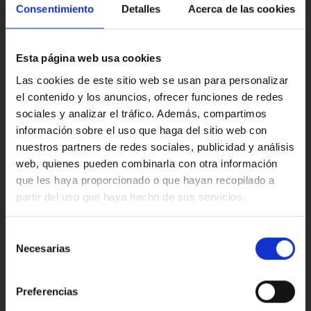
confort.
Multimedia y sonido
Consentimiento
Detalles
Acerca de las cookies
En Marcos Automoción, contamos con más de 50 años
de experiencia en el sector, consolidándonos como una
Esta página web usa cookies
de las compañías más sólidas en el ámbito nacional.
Nuestra red abarca más de 100 concesionarios oficiales,
Confort
Las cookies de este sitio web se usan para personalizar
ofreciendo un servicio integral que incluye venta y
el contenido y los anuncios, ofrecer funciones de redes
posventa, asegurando así la satisfacción y confianza de
sociales y analizar el tráfico. Además, compartimos
nuestros clientes. ​
información sobre el uso que haga del sitio web con
Valoraciones de nuestros clientes
Este anuncio no es vinculante, se muestra a modo
nuestros partners de redes sociales, publicidad y análisis
informativo y no contractual, pudiendo contener algún
web, quienes pueden combinarla con otra información
error. Para más información y consultar condiciones,
que les haya proporcionado o que hayan recopilado a
llámanos sin ningún compromiso; estaremos encantados
partir del uso que haya hecho de sus servicios.
de atenderte.
4.9
Oops!
Ref: 2445159
Error de conexión
Selección
Necesarias
de
Trustpilot
consentimiento
Cerrar
Preferencias