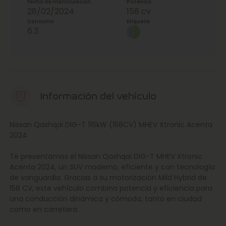
Fecha de matriculación
Potencia
28/02/2024
158 cv
Consumo
Etiqueta
6.3
Información del vehículo
Nissan Qashqai DIG-T 116kW (158CV) MHEV Xtronic Acenta
2024
Te presentamos el Nissan Qashqai DIG-T MHEV Xtronic
Acenta 2024, un SUV moderno, eficiente y con tecnología
de vanguardia. Gracias a su motorización Mild Hybrid de
158 CV, este vehículo combina potencia y eficiencia para
una conducción dinámica y cómoda, tanto en ciudad
como en carretera.