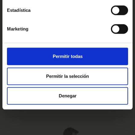
Estadística
Conoce nuestras ventajas
Marketing
Prueba de 15 días
Hasta 5 años
Permitir todas
o 1.000 Km.
de garantía
Permitir la selección
Vehículos certificados y
Te lo llevamos
Denegar
excelencia en el servicio
a casa