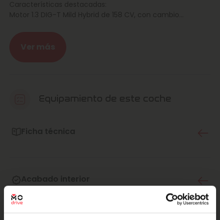
Características destacadas:
Motor 1.3 DIG-T Mild Hybrid de 158 CV, con cambio
automático Xtronic.
Diseño robusto y aerodinámico, con líneas elegantes y
Ver más
acabados de alta calidad.
Equipamiento Acenta, que incluye avanzados sistemas de
seguridad y conectividad.
Equipamiento de este coche
Interior amplio y ergonómico, pensado para el máximo
confort de conductor y pasajeros.
Ficha técnica
En Marcos Automoción, contamos con más de 50 años
de experiencia en el sector automovilístico, ofreciendo un
servicio profesional y cercano. Con presencia en Alicante,
Murcia, Madrid y Valencia, nos dedicamos a proporcionar
Acabado interior
a nuestros clientes una experiencia de compra
inigualable.
Este anuncio no es vinculante, se muestra únicamente