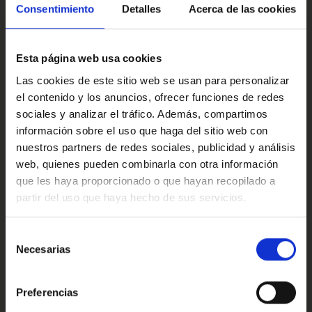
con fines informativos y no constituye un compromiso
Multimedia y sonido
Consentimiento
Detalles
Acerca de las cookies
contractual, pudiendo contener algún error. Consulta
condiciones o llámanos sin ningún compromiso;
estaremos encantados de atenderte.
Esta página web usa cookies
Ref: 2445194
Confort
Las cookies de este sitio web se usan para personalizar
el contenido y los anuncios, ofrecer funciones de redes
sociales y analizar el tráfico. Además, compartimos
información sobre el uso que haga del sitio web con
Valoraciones de nuestros clientes
nuestros partners de redes sociales, publicidad y análisis
web, quienes pueden combinarla con otra información
que les haya proporcionado o que hayan recopilado a
partir del uso que haya hecho de sus servicios.
4.9
Oops!
Error de conexión
Selección
Necesarias
de
Trustpilot
consentimiento
Cerrar
Preferencias