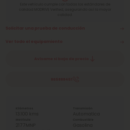
Este vehículo cumple con todas los estándares de
calidad MODRIVE Verified, asegurando así la mayor
calidad.
Solicitar una prueba de conducción
Ver todo el equipamiento
Avísame si baja de precio
865888451
Kilómetros
Transmisión
13.100 kms
Automatica
Matrícula
Combustible
2177MNP
Gasolina