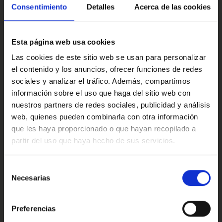
conectividad y acabados cuidados para un viaje cómodo
Multimedia y sonido
Consentimiento
Detalles
Acerca de las cookies
y seguro.
Al elegir un vehículo de MODRIVE, te llevas tranquilidad:
Esta página web usa cookies
revisiones completas, kilometraje certificado, historial
transparente y garantía de calidad. El sello “Marcos
Confort
Las cookies de este sitio web se usan para personalizar
Verified” asegura que cada detalle ha sido revisado, para
el contenido y los anuncios, ofrecer funciones de redes
que solo tengas que disfrutar del volante.
sociales y analizar el tráfico. Además, compartimos
información sobre el uso que haga del sitio web con
Este anuncio no es vinculante; se muestra a modo
Valoraciones de nuestros clientes
informativo y no contractual, y puede contener algún
nuestros partners de redes sociales, publicidad y análisis
error. Consulta condiciones, llámanos sin ningún
web, quienes pueden combinarla con otra información
compromiso, estaremos encantados de atenderte.
que les haya proporcionado o que hayan recopilado a
partir del uso que haya hecho de sus servicios.
Ref: 2445195
4.9
Oops!
Error de conexión
Selección
Necesarias
de
Trustpilot
consentimiento
Cerrar
Preferencias