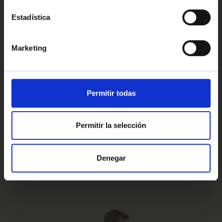
Estadística
Conoce nuestras ventajas
Marketing
Prueba de 15 días
Hasta 5 años
Permitir todas
o 1.000 Km.
de garantía
Permitir la selección
Vehículos certificados y
Te lo llevamos
Denegar
excelencia en el servicio
a casa