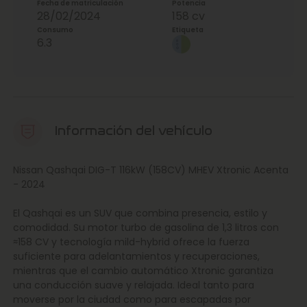
Fecha de matriculación
Potencia
28/02/2024
158 cv
Consumo
Etiqueta
6.3
Información del vehículo
Nissan Qashqai DIG-T 116kW (158CV) MHEV Xtronic Acenta
- 2024
El Qashqai es un SUV que combina presencia, estilo y
comodidad. Su motor turbo de gasolina de 1,3 litros con
≈158 CV y tecnología mild-hybrid ofrece la fuerza
suficiente para adelantamientos y recuperaciones,
mientras que el cambio automático Xtronic garantiza
una conducción suave y relajada. Ideal tanto para
moverse por la ciudad como para escapadas por