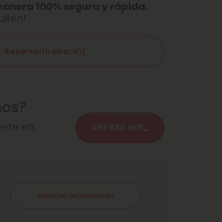
manera 100% segura y rápida.
uiten!
Reservarlo ahora
mos?
rte en
865 888 451
s
s
Solicitar información