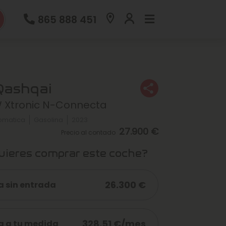
865 888 451
Qashqai
W Xtronic N-Connecta
omatica
Gasolina
2023
27.900 €
Precio al contado
ieres comprar este coche?
26.300 €
a sin entrada
328,51 €/mes
a a tu medida