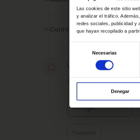
·Este anuncio no es vinculante solamen
Las cookies de este sitio we
contractual, puede contener algún erro
y analizar el tráfico. Ademá
redes sociales, publicidad y
·Consulta condiciones, llámanos sin n
Confort
que hayan recopilado a parti
de atenderte.
Selección
Ref: 1076768
Necesarias
de
consentimiento
Valoraciones de nu
Así nos valoran nuestro
Denegar
4.9
Trustpilot