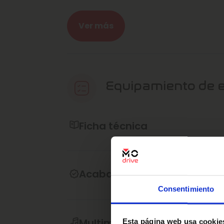
- Certifica de no siniestralidad (CARFAX
- Garantía ampliable
Ver más
- Confianza Marcos Automoción
Posibilidad de entrega en la puerta de c
nuestros agentes.
Equipamiento de 
¿Quieres vender tu 
En Marcos Automoción llevamos 50 años d
servicio es nuestra pasión.
Ficha técnica
Por eso, en todo momento, nos esforzam
nuestro compromiso de recibir la mayor
servicios.
Acabado interior
Consentimiento
No dudes en contactar con nuestro telé
podamos ayudarte en tu experiencia c
Multimedia y sonido
Esta página web usa cookie