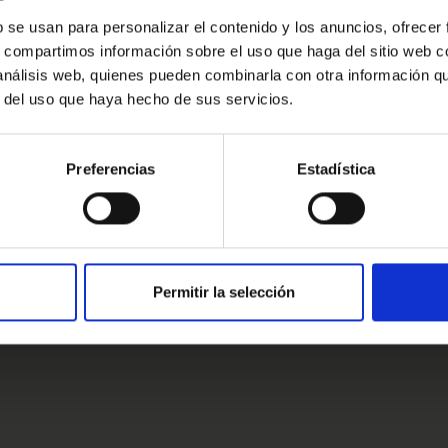
te se muestra a modo informativo y no
Oops!
b se usan para personalizar el contenido y los anuncios, ofrecer
r.
s, compartimos información sobre el uso que haga del sitio web 
Error de conexión
 análisis web, quienes pueden combinarla con otra información q
ingún compromiso estaremos encantados
r del uso que haya hecho de sus servicios.
Cerrar
Preferencias
Estadística
estros clientes
s clientes
Permitir la selección