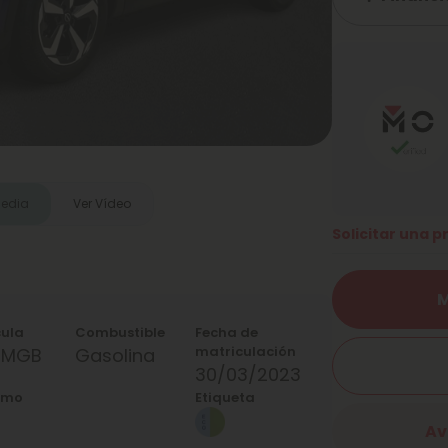
media
Ver Vídeo
Solicitar una 
M
cula
Combustible
Fecha de
matriculación
8MGB
Gasolina
30/03/2023
umo
Etiqueta
Av