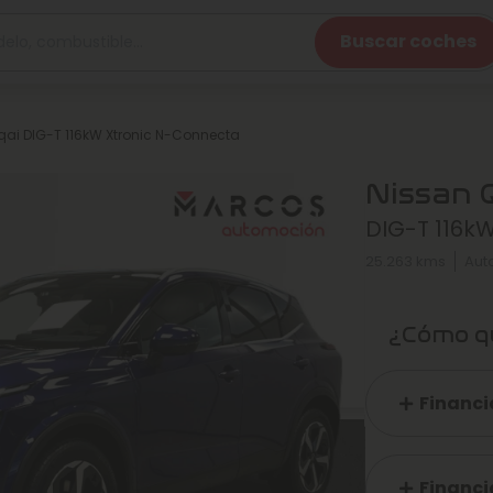
Buscar coches
ai DIG-T 116kW Xtronic N-Connecta
Nissan 
DIG-T 116k
25.263 kms
Aut
¿Cómo qu
Financi
Financi