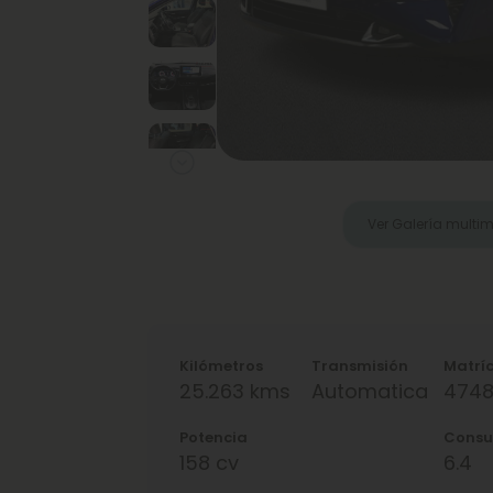
Next
Ver Galería multi
Kilómetros
Transmisión
Matrí
25.263 kms
Automatica
474
Potencia
Cons
158 cv
6.4