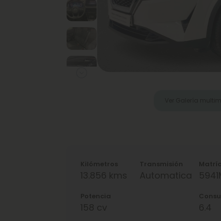
Next
Ver Galería multi
Kilómetros
Transmisión
Matrí
13.856 kms
Automatica
594
Potencia
Cons
158 cv
6.4