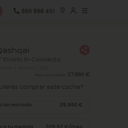
865 888 451
Qashqai
W Xtronic N-Connecta
matica
Gasolina
2023
27.990 €
Precio al contado
ieres comprar este coche?
25.990 €
a sin entrada
329,57 €/mes
a a tu medida