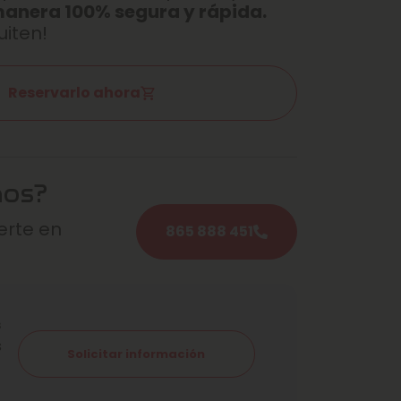
manera 100% segura y rápida.
uiten!
Reservarlo ahora
mos?
rte en
865 888 451
s
s
Solicitar información