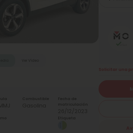
media
Ver Vídeo
Solicitar una 
M
cula
Combustible
Fecha de
matriculación
1MMJ
Gasolina
26/12/2023
umo
Etiqueta
Av