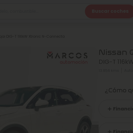
Buscar coches
ai DIG-T 116kW Xtronic N-Connecta
Nissan 
DIG-T 116k
13.856 kms
Auto
¿Cómo qu
Financi
Financi