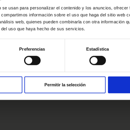
parcamiento, etc.
Oops!
b se usan para personalizar el contenido y los anuncios, ofrecer
s, compartimos información sobre el uso que haga del sitio web 
Error de conexión
ue sube el nivel: buen sistema
 análisis web, quienes pueden combinarla con otra información q
tentes de conducción, sensores y cámara,
r del uso que haya hecho de sus servicios.
abados… esos extras que realmente se
Cerrar
Preferencias
Estadística
lidad “Marcos Verified”, vehículo revisado
estros clientes
 historial transparente, garantía cuando la
 mirar con tranquilidad, sin las dudas de
, profesional, justo lo que se espera
s clientes
Permitir la selección
ente se muestra a modo informativo y no
. Consulta condiciones, llámanos sin
dos de atenderte.