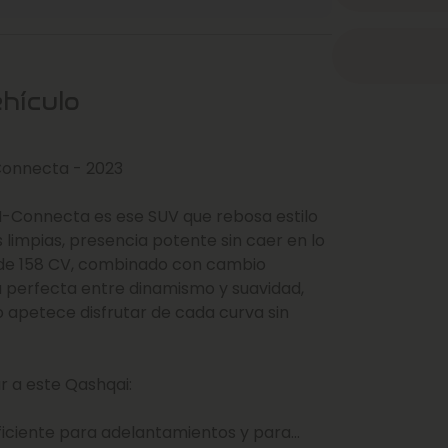
ehículo
Connecta - 2023
 N-Connecta es ese SUV que rebosa estilo
 limpias, presencia potente sin caer en lo
 de 158 CV, combinado con cambio
a perfecta entre dinamismo y suavidad,
o apetece disfrutar de cada curva sin
r a este Qashqai:
uficiente para adelantamientos y para