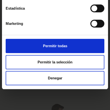
Estadística
Conoce nuestras ventajas
Marketing
Prueba de 15 días
Hasta 5 años
Permitir todas
o 1.000 Km.
de garantía
Permitir la selección
Vehículos certificados y
Te lo llevamos
Denegar
excelencia en el servicio
a casa