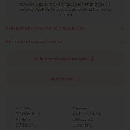
Este vehículo cumple con todas los estándares de
calidad MODRIVE Verified, asegurando así la mayor
calidad.
Solicitar una prueba de conducción
Ver todo el equipamiento
Avísame si baja de precio
865888451
Kilómetros
Transmisión
30.005 kms
Automatica
Matrícula
Combustible
8780MNT
Gasolina