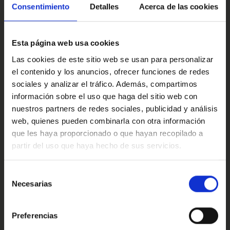
con Marcos Automoción.
Multimedia y sonido
Consentimiento
Detalles
Acerca de las cookies
·Este anuncio no es vinculante solamente se muestra a
modo informativo y no contractual, puede contener
Esta página web usa cookies
algún error.
Confort
Las cookies de este sitio web se usan para personalizar
·Consulta condiciones, llámanos sin ningún compromiso
el contenido y los anuncios, ofrecer funciones de redes
estaremos encantados de atenderte.
sociales y analizar el tráfico. Además, compartimos
información sobre el uso que haga del sitio web con
Ref: 2437290
Valoraciones de nuestros clientes
nuestros partners de redes sociales, publicidad y análisis
web, quienes pueden combinarla con otra información
que les haya proporcionado o que hayan recopilado a
partir del uso que haya hecho de sus servicios.
4.9
Oops!
Error de conexión
Selección
Necesarias
de
Trustpilot
consentimiento
Cerrar
Preferencias