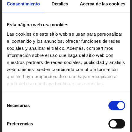
Multimedia y sonido
Consentimiento
Detalles
Acerca de las cookies
El acabado Tekna aporta lo mejor en tecnología y confort:
pantalla moderna, ayudas a la conducción, detalles
premium y un interior cómodo y bien rematado. Y su
Esta página web usa cookies
maletero, amplio y práctico, está listo para maletas,
compra grande o cualquier plan que tengas en mente.
Confort
Las cookies de este sitio web se usan para personalizar
el contenido y los anuncios, ofrecer funciones de redes
Si quieres verlo más de cerca, puedo prepararte un vídeo
sociales y analizar el tráfico. Además, compartimos
personalizado para que descubras cada detalle, o mejor
información sobre el uso que haga del sitio web con
aún, ven a conocerlo y pruébalo. Este Nissan Qashqai e-
Valoraciones de nuestros clientes
POWER está listo para sorprenderte.
nuestros partners de redes sociales, publicidad y análisis
web, quienes pueden combinarla con otra información
Este anuncio no es vinculante solamente se muestra a
que les haya proporcionado o que hayan recopilado a
modo informativo y contractual, puede contener algún
partir del uso que haya hecho de sus servicios.
error.
4.9
Oops!
Ref: 1074101
Error de conexión
Selección
Necesarias
de
Trustpilot
consentimiento
Cerrar
Preferencias