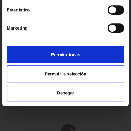
Estadística
Conoce nuestras ventajas
Marketing
Prueba de 15 días
Hasta 5 años
Permitir todas
o 1.000 Km.
de garantía
Permitir la selección
Vehículos certificados y
Te lo llevamos
Denegar
excelencia en el servicio
a casa