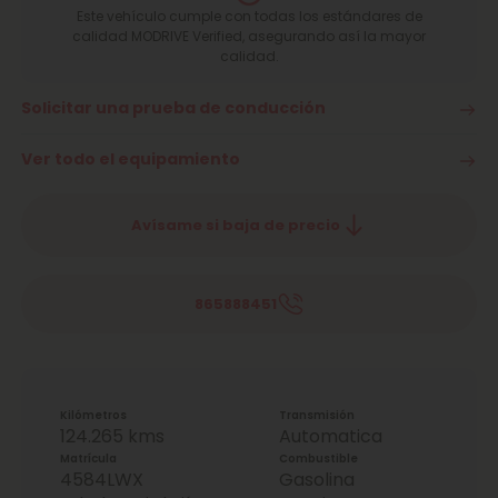
Este vehículo cumple con todas los estándares de
calidad MODRIVE Verified, asegurando así la mayor
calidad.
Solicitar una prueba de conducción
Ver todo el equipamiento
Avísame si baja de precio
865888451
Kilómetros
Transmisión
124.265 kms
Automatica
Matrícula
Combustible
4584LWX
Gasolina