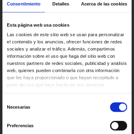
con Marcos Automoción.
Multimedia y sonido
Consentimiento
Detalles
Acerca de las cookies
·Este anuncio no es vinculante solamente se muestra a
modo informativo y contractual, puede contener algún
Esta página web usa cookies
error.
Confort
Las cookies de este sitio web se usan para personalizar
·Consulta condiciones, llámanos sin ningún compromiso
el contenido y los anuncios, ofrecer funciones de redes
estaremos encantados de atenderte.
sociales y analizar el tráfico. Además, compartimos
información sobre el uso que haga del sitio web con
Ref: 1327574
Valoraciones de nuestros clientes
nuestros partners de redes sociales, publicidad y análisis
web, quienes pueden combinarla con otra información
que les haya proporcionado o que hayan recopilado a
partir del uso que haya hecho de sus servicios.
4.9
Oops!
Error de conexión
Selección
Necesarias
de
Trustpilot
consentimiento
Cerrar
Preferencias