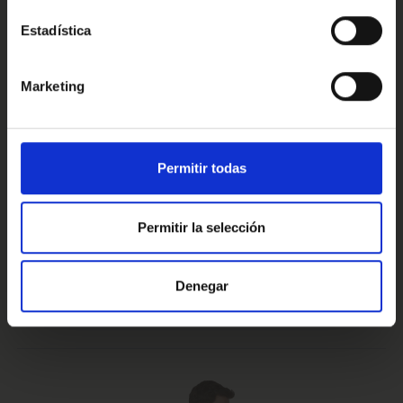
Estadística
Conoce nuestras ventajas
Marketing
Prueba de 15 días
Hasta 5 años
Permitir todas
o 1.000 Km.
de garantía
Permitir la selección
Vehículos certificados y
Te lo llevamos
Denegar
excelencia en el servicio
a casa