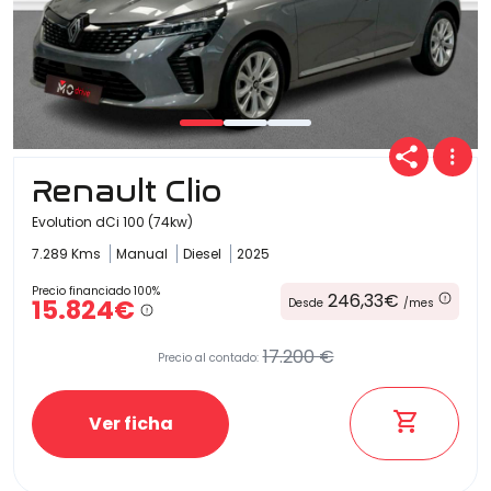
Renault Clio
Evolution dCi 100 (74kw)
7.289 Kms
Manual
Diesel
2025
Precio financiado 100%
246,33€
15.824€
Desde
/mes
17.200 €
Precio al contado:
Ver ficha