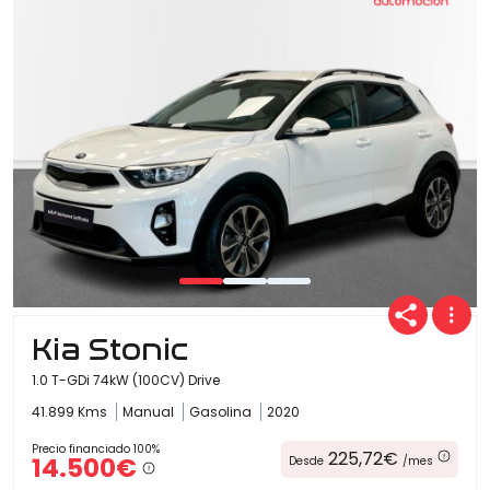
Kia Stonic
1.0 T-GDi 74kW (100CV) Drive
41.899 Kms
Manual
Gasolina
2020
Precio financiado 100%
225,72€
14.500€
Desde
/mes