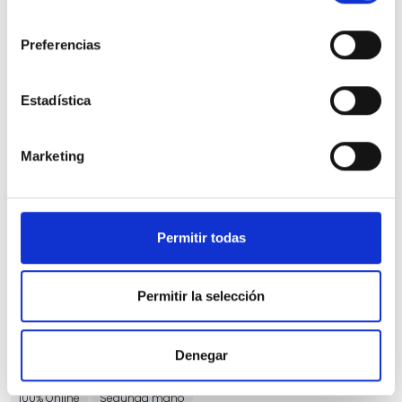
consentimiento
Preferencias
Estadística
Nissan Qashqai
Marketing
DIG-T 103kW (140CV) mHEV 4x2 N-Design
7.850 Kms
Manual
Gasolina
2025
Precio financiado 100%
433,54€
27.850€
Desde
/mes
Permitir todas
29.850 €
Precio al contado:
Permitir la selección
Ver ficha
Denegar
100% Online
Segunda mano