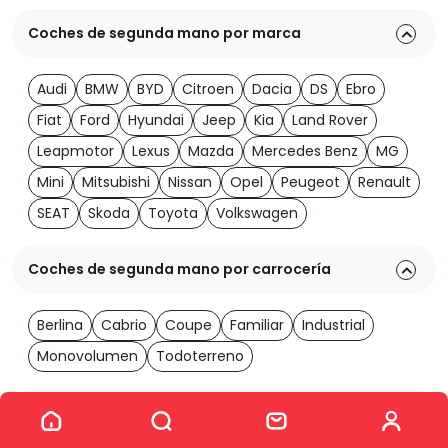
Coches de segunda mano por marca
Audi
BMW
BYD
Citroen
Dacia
DS
Ebro
Fiat
Ford
Hyundai
Jeep
Kia
Land Rover
Leapmotor
Lexus
Mazda
Mercedes Benz
MG
Mini
Mitsubishi
Nissan
Opel
Peugeot
Renault
SEAT
Skoda
Toyota
Volkswagen
Coches de segunda mano por carrocería
Berlina
Cabrio
Coupe
Familiar
Industrial
Monovolumen
Todoterreno
Ver los 1987 coches
Coches de segunda mano por transmisión