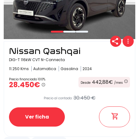
Nissan Qashqai
DIG-T 116kW CVT N-Connecta
11.250 Kms
Automatica
Gasolina
2024
Precio financiado 100%
442,88€
28.450€
Desde
/mes
30.450 €
Precio al contado:
Ver ficha