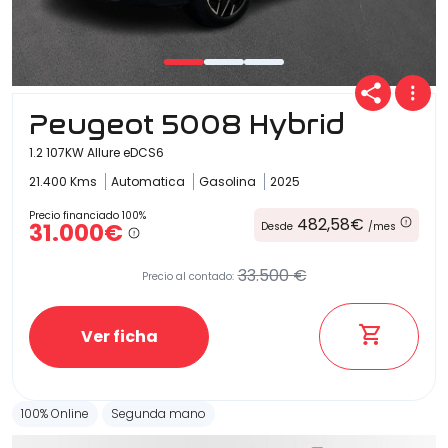
Peugeot 5008 Hybrid
1.2 107KW Allure eDCS6
21.400 Kms
Automatica
Gasolina
2025
Precio financiado 100%
482,58€
31.000€
Desde
/mes
33.500 €
Precio al contado:
Ver ficha
100% Online
Segunda mano