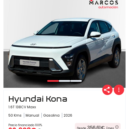
Hyundai Kona
1.6T 138CV Maxx
50 Kms
Manual
Gasolina
2026
Precio financiado 100%
356,61€
Desde
/mes