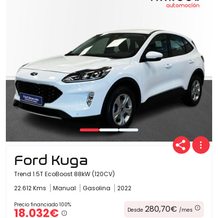
Ofertas
Cuota
Año
Ford Kuga
Kilómetros
Trend 1.5T EcoBoost 88kW (120CV)
22.612 Kms
Manual
Gasolina
2022
Combustible
Precio financiado 100%
280,70€
18.032€
Desde
/mes
(Elige una o varias opciones)