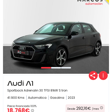
Audi A1
Sportback Adrenalin 30 TFSI 81kW S tron
41.900 Kms
Automatica
Gasolina
2023
Precio financiado 100%
292,16€
18.768€
Desde
/mes