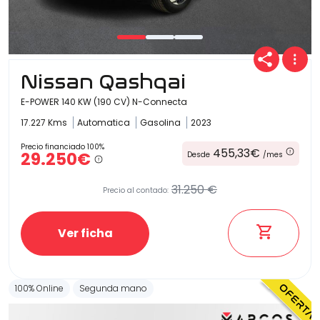
Nissan Qashqai
E-POWER 140 KW (190 CV) N-Connecta
17.227 Kms
Automatica
Gasolina
2023
Precio financiado 100%
455,33€
29.250€
Desde
/mes
31.250 €
Precio al contado:
Ver ficha
100% Online
Segunda mano