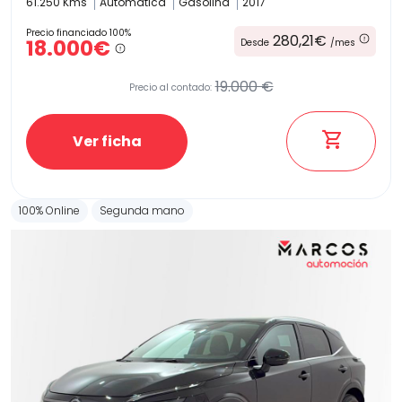
61.250 Kms
Automatica
Gasolina
2017
Precio financiado 100%
280,21€
18.000€
Desde
/mes
19.000 €
Precio al contado:
Ver ficha
100% Online
Segunda mano