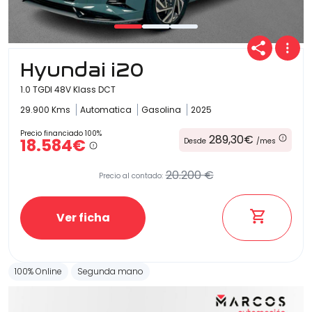
Carrocería
Hyundai i20
1.0 TGDI 48V Klass DCT
29.900 Kms
Automatica
Gasolina
2025
Precio financiado 100%
289,30€
18.584€
Desde
/mes
20.200 €
Precio al contado:
Ver ficha
100% Online
Segunda mano