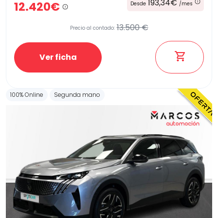
193,34€
12.420€
Desde
/mes
13.500 €
Precio al contado:
Ver ficha
100% Online
Segunda mano