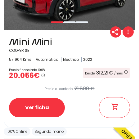
Mini Mini
COOPER SE
57.904 Kms
Automatica
Electrico
2022
Precio financiado 100%
312,21€
20.056€
Desde
/mes
21.800 €
Precio al contado:
Ver ficha
100% Online
Segunda mano