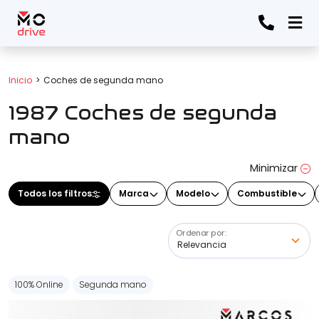
Todos los filtros
Inicio
Coches de segunda mano
1987 Coches de segunda
Marca
(Elige una o varias marcas)
mano
Minimizar
Modelo
Todos los filtros
Marca
Modelo
Combustible
(Elige uno o varios modelos)
Ordenar por:
Precio
100% Online
Segunda mano