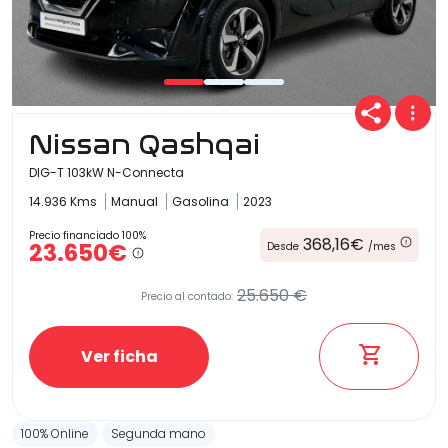
Nissan Qashqai
DIG-T 103kW N-Connecta
14.936 Kms
Manual
Gasolina
2023
Precio financiado 100%
368,16€
23.650€
Desde
/mes
25.650 €
Precio al contado:
Ver ficha
100% Online
Segunda mano