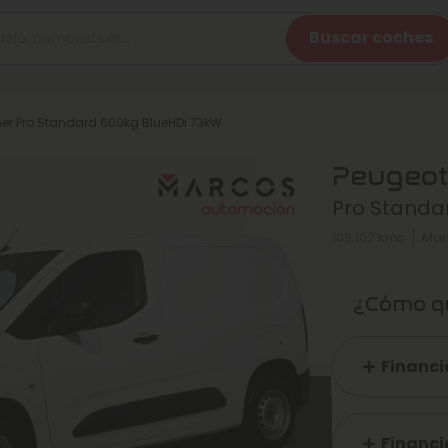
Buscar coches
ner Pro Standard 600kg BlueHDi 73kW
Peugeot
Pro Standa
109.102 kms
Man
¿Cómo qu
Financi
Financi