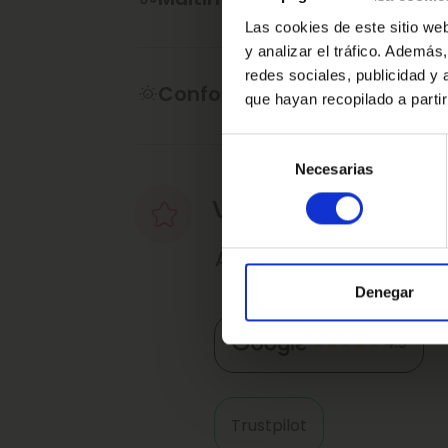
contractual, puede contener algún erro
Las cookies de este sitio we
y analizar el tráfico. Ademá
·Consulta condiciones, llámanos sin n
redes sociales, publicidad y
de atenderte.
Confort
que hayan recopilado a parti
Ref: 2551134
Selección
Necesarias
de
consentimiento
Valoraciones de nu
Así nos valoran nuestro
Denegar
4.9
Trustpilot