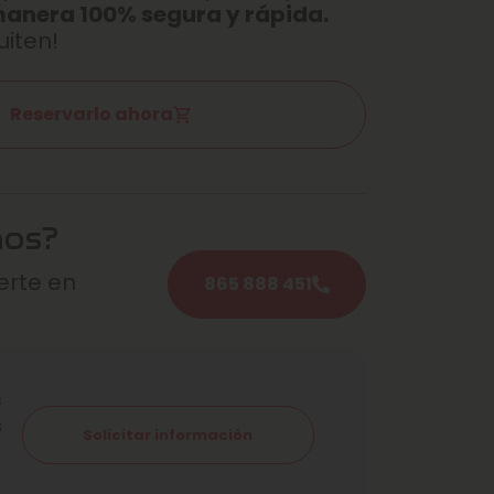
manera 100% segura y rápida.
uiten!
Reservarlo ahora
mos?
rte en
865 888 451
s
s
Solicitar información