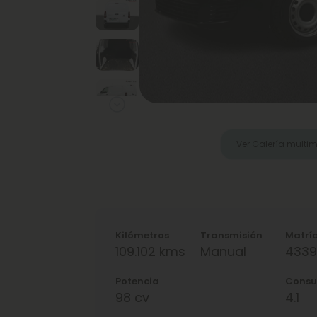
Next
Ver Galería multi
Kilómetros
Transmisión
Matrí
109.102 kms
Manual
4339
Potencia
Cons
98 cv
4.1