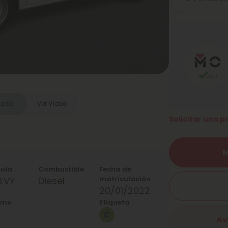
media
Ver Vídeo
Solicitar una 
M
cula
Combustible
Fecha de
matriculación
LVY
Diesel
20/01/2022
umo
Etiqueta
Av