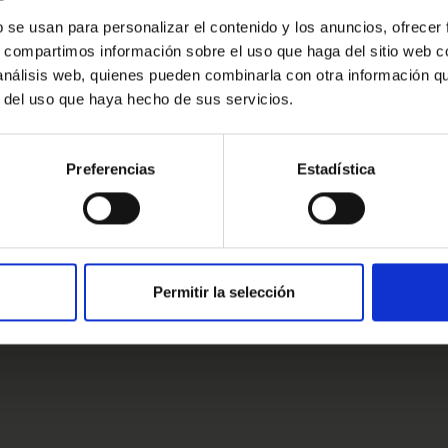
r.
Oops!
b se usan para personalizar el contenido y los anuncios, ofrecer
s, compartimos información sobre el uso que haga del sitio web 
Error de conexión
ingún compromiso estaremos encantados
 análisis web, quienes pueden combinarla con otra información q
r del uso que haya hecho de sus servicios.
Cerrar
Preferencias
Estadística
estros clientes
s clientes
Permitir la selección