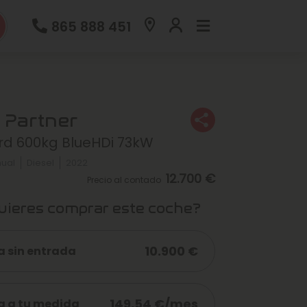
865 888 451
 Partner
rd 600kg BlueHDi 73kW
ual
Diesel
2022
12.700 €
Precio al contado
ieres comprar este coche?
10.900 €
a sin entrada
149,54 €/mes
a a tu medida