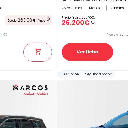
3
26.599 Kms
Manual
Gasolina
Precio financiado 100%
263,08€
26.200€
Desde
/mes
0 €
Precio al cont
Ver ficha
100% Online
Segunda mano