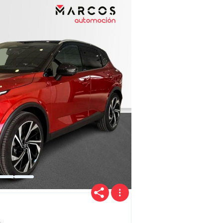
Precio
Ofertas
Cuota
Año
+