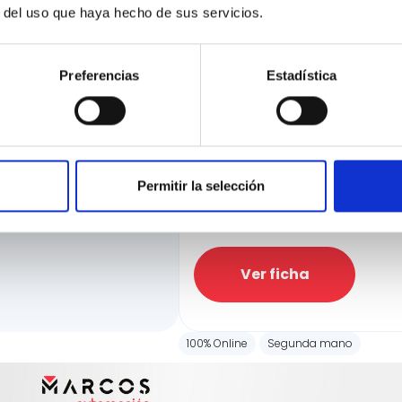
r del uso que haya hecho de sus servicios.
Preferencias
Estadística
Nissan Qashqai
DIG-T 116kW Xtronic N-Connecta
ciación
13.765 Kms
Automatica
Gasol
e la manera más rápida
Precio financiado 100%
ir hasta el 100% de
24.900€
Permitir la selección
Precio al cont
Ver ficha
100% Online
Segunda mano