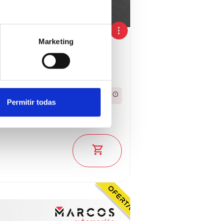
Marketing
ina
2024
387,62€
Desde
/mes
Permitir todas
26.900 €
ado: