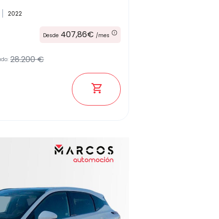
2022
Kilómetros
407,86€
Desde
/mes
28.200 €
ado:
Combustible
(Elige una o varias opciones)
Etiqueta medioambiental
Potencia