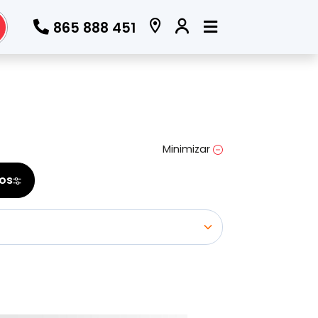
865 888 451
Todos los filtros
Marca
Minimizar
(Elige una o varias marcas)
ros
Modelo
(Elige uno o varios modelos)