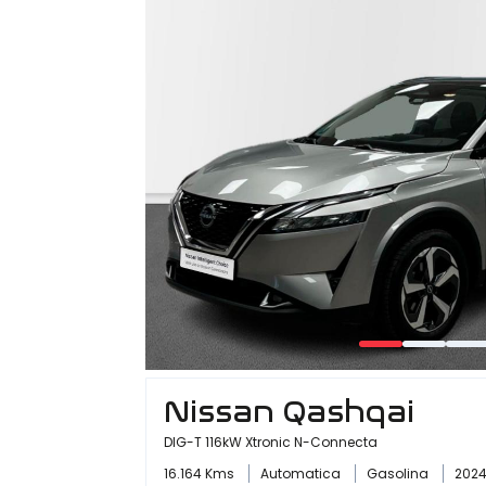
Nissan Qashqai
DIG-T 116kW Xtronic N-Connecta
16.164 Kms
Automatica
Gasolina
202