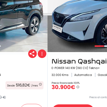
Nissan Qashqai
E-POWER 140 KW (190 CV) Tekna+
4
32.000 Kms
Automatica
Gasol
Precio financiado 100%
516,82€
30.900€
Desde
/mes
0 €
Precio al cont