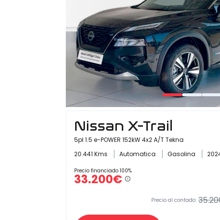
Nissan X-Trail
5pl 1.5 e-POWER 152kW 4x2 A/T Tekna
20.441 Kms
Automatica
Gasolina
202
Precio financiado 100%
33.200€
35.20
Precio al contado: