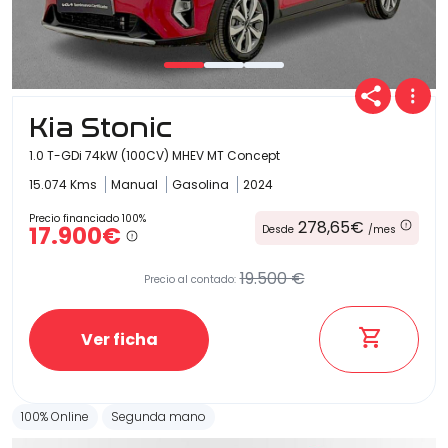
Kia Stonic
1.0 T-GDi 74kW (100CV) MHEV MT Concept
15.074 Kms
Manual
Gasolina
2024
Precio financiado 100%
278,65€
17.900€
Desde
/mes
19.500 €
Precio al contado:
Ver ficha
100% Online
Segunda mano