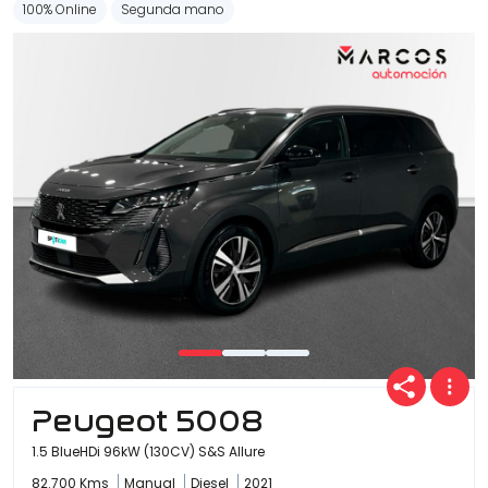
100% Online
Segunda mano
Peugeot 5008
1.5 BlueHDi 96kW (130CV) S&S Allure
82.700 Kms
Manual
Diesel
2021