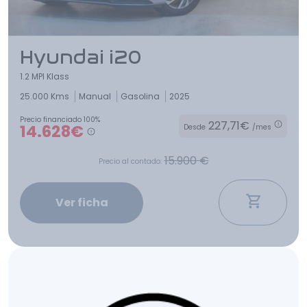
Hyundai i20
1.2 MPI Klass
25.000 Kms
Manual
Gasolina
2025
Precio financiado 100%
227,71€
14.628€
Desde
/mes
15.900 €
Precio al contado:
Ver ficha