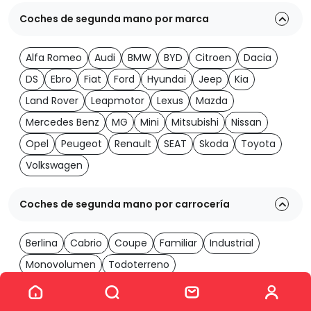
Coches de segunda mano por marca
Alfa Romeo
Audi
BMW
BYD
Citroen
Dacia
DS
Ebro
Fiat
Ford
Hyundai
Jeep
Kia
Land Rover
Leapmotor
Lexus
Mazda
Mercedes Benz
MG
Mini
Mitsubishi
Nissan
Opel
Peugeot
Renault
SEAT
Skoda
Toyota
Volkswagen
Coches de segunda mano por carrocería
Berlina
Cabrio
Coupe
Familiar
Industrial
Monovolumen
Todoterreno
Ver los 2060 coches
Coches de segunda mano por transmisión