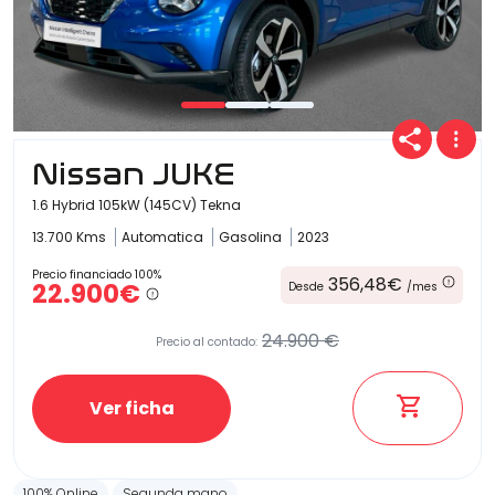
Nissan JUKE
1.6 Hybrid 105kW (145CV) Tekna
13.700 Kms
Automatica
Gasolina
2023
Precio financiado 100%
356,48€
22.900€
Desde
/mes
24.900 €
Precio al contado:
Ver ficha
100% Online
Segunda mano