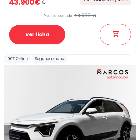
43.900€
Desde
/mes
44.900 €
Precio al contado:
Ver ficha
100% Online
Segunda mano