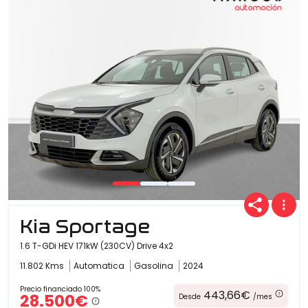
Ofertas
Cuota
Año
Kia Sportage
Kilómetros
1.6 T-GDi HEV 171kW (230CV) Drive 4x2
11.802 Kms
Automatica
Gasolina
2024
Combustible
Precio financiado 100%
443,66€
28.500€
Desde
/mes
(Elige una o varias opciones)