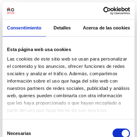
Precio financiado 100%
630,46€
40.500€
Desde
/mes
41.500 €
Precio al contado:
Consentimiento
Detalles
Acerca de las cookies
Ver ficha
Esta página web usa cookies
Las cookies de este sitio web se usan para personalizar
el contenido y los anuncios, ofrecer funciones de redes
100% Online
Segunda mano
sociales y analizar el tráfico. Además, compartimos
información sobre el uso que haga del sitio web con
nuestros partners de redes sociales, publicidad y análisis
web, quienes pueden combinarla con otra información
que les haya proporcionado o que hayan recopilado a
partir del uso que haya hecho de sus servicios.
Selección
Necesarias
de