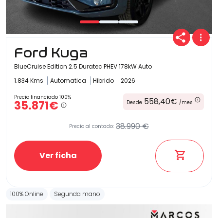
Ford Kuga
BlueCruise Edition 2.5 Duratec PHEV 178kW Auto
1.834 Kms
Automatica
Hibrido
2026
Precio financiado 100%
558,40€
35.871€
Desde
/mes
38.990 €
Precio al contado:
Ver ficha
100% Online
Segunda mano