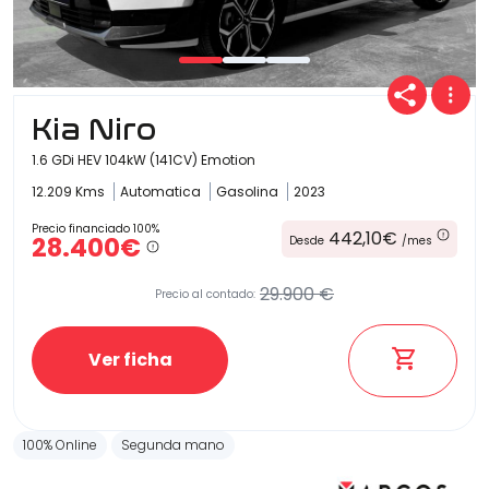
Kia Niro
1.6 GDi HEV 104kW (141CV) Emotion
12.209 Kms
Automatica
Gasolina
2023
Precio financiado 100%
442,10€
28.400€
Desde
/mes
29.900 €
Precio al contado:
Ver ficha
100% Online
Segunda mano