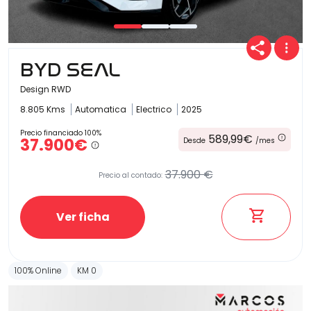
Carrocería
BYD SEAL
Design RWD
8.805 Kms
Automatica
Electrico
2025
Precio financiado 100%
589,99€
37.900€
Desde
/mes
37.900 €
Precio al contado:
Ver ficha
100% Online
KM 0