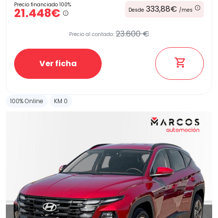
Precio financiado 100%
333,88€
21.448€
Desde
/mes
23.600 €
Precio al contado:
Ver ficha
100% Online
KM 0