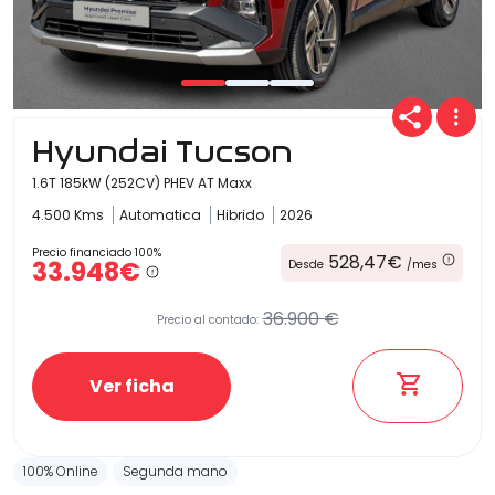
Hyundai Tucson
1.6T 185kW (252CV) PHEV AT Maxx
4.500 Kms
Automatica
Hibrido
2026
Precio financiado 100%
528,47€
33.948€
Desde
/mes
36.900 €
Precio al contado:
Ver ficha
100% Online
Segunda mano