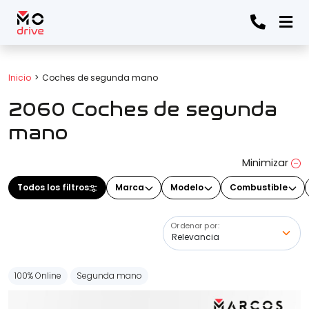
Todos los filtros
Inicio
Coches de segunda mano
2060 Coches de segunda
Marca
(Elige una o varias marcas)
mano
Minimizar
Modelo
Todos los filtros
Marca
Modelo
Combustible
(Elige uno o varios modelos)
Ordenar por:
Precio
100% Online
Segunda mano