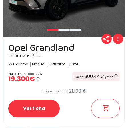
Opel Grandland
1.2T XHT MT6 S/S GS
23.673 Kms
Manual
Gasolina
2024
Precio financiado 100%
300,44€
19.300€
Desde
/mes
21.100 €
Precio al contado:
Ver ficha