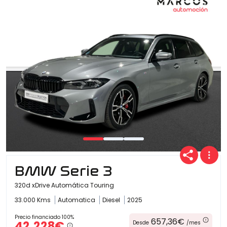
BMW Serie 3
320d xDrive Automática Touring
33.000 Kms
Automatica
Diesel
2025
Precio financiado 100%
657,36€
42.228€
Desde
/mes