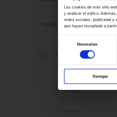
contractual, puede contener algún erro
Las cookies de este sitio we
y analizar el tráfico. Ademá
·Consulta condiciones, llámanos sin n
redes sociales, publicidad y
de atenderte.
Confort
que hayan recopilado a parti
Ref: 2412205
Selección
Necesarias
de
consentimiento
Valoraciones de nu
Así nos valoran nuestro
Denegar
4.9
Trustpilot