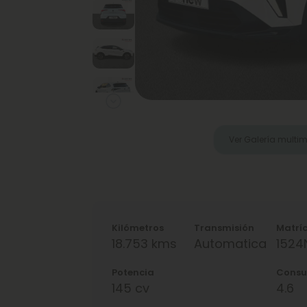
Next
Ver Galería multi
Kilómetros
Transmisión
Matrí
18.753 kms
Automatica
152
Potencia
Cons
145 cv
4.6