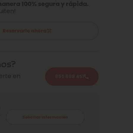
manera 100% segura y rápida.
uiten!
Reservarlo ahora
mos?
rte en
865 888 451
s
s
Solicitar información