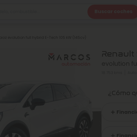
Buscar coches
oz evolution full hybrid E-Tech 105 kW (145cv)
Renault
evolution f
18.753 kms
Auto
¿Cómo qu
Financi
Financi