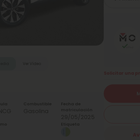
media
Ver Vídeo
Solicitar una 
M
cula
Combustible
Fecha de
matriculación
4NCG
Gasolina
29/05/2025
umo
Etiqueta
Av