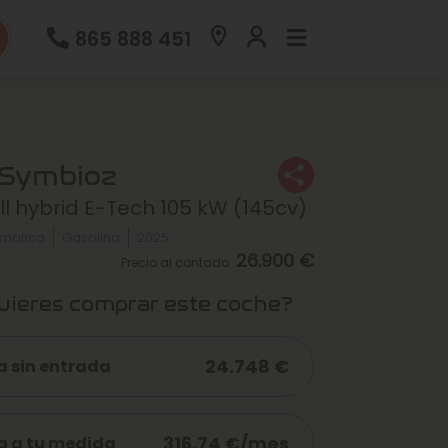
865 888 451
 Symbioz
ull hybrid E-Tech 105 kW (145cv)
matica
Gasolina
2025
26.900 €
Precio al contado
ieres comprar este coche?
24.748 €
a sin entrada
316,74 €/mes
a a tu medida