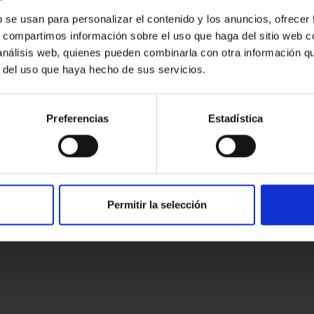
r.
Oops!
b se usan para personalizar el contenido y los anuncios, ofrecer
s, compartimos información sobre el uso que haga del sitio web 
Error de conexión
ingún compromiso estaremos encantados
 análisis web, quienes pueden combinarla con otra información q
r del uso que haya hecho de sus servicios.
Cerrar
Preferencias
Estadística
estros clientes
s clientes
Permitir la selección