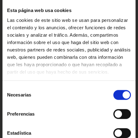
estaremos encantados de atenderte.
Confort
Esta página web usa cookies
Ref: 2591478
Las cookies de este sitio web se usan para personalizar
el contenido y los anuncios, ofrecer funciones de redes
Valoraciones de nuestros clientes
sociales y analizar el tráfico. Además, compartimos
información sobre el uso que haga del sitio web con
nuestros partners de redes sociales, publicidad y análisis
web, quienes pueden combinarla con otra información
4.9
que les haya proporcionado o que hayan recopilado a
partir del uso que haya hecho de sus servicios.
Oops!
Trustpilot
Error de conexión
Selección
Necesarias
de
consentimiento
Cerrar
Preferencias
Conoce nuestras ventajas
Estadística