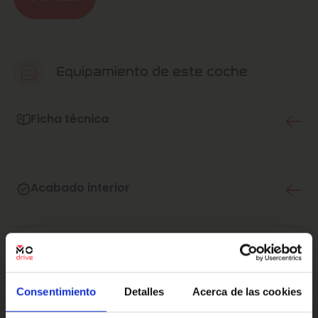
condiciones con nuestros agentes.
¿Quieres vender tu coche? ¡NOSOTROS TE LO
COMPRAMOS!
Equipamiento de este coche
En Marcos Automoción llevamos 50 años dándote el
mejor servicio, la calidad del servicio es nuestra pasión.
Ficha técnica
Por eso, en todo momento, nos esforzamos por transmitir
a nuestros clientes nuestro compromiso de recibir la
mayor calidad y atención en todos nuestros servicios.
Acabado interior
No dudes en contactar con nuestro teléfono de atención
al cliente para que podamos ayudarte en tu experiencia
con Marcos Automoción.
·Este anuncio no es vinculante solamente se muestra a
Multimedia y sonido
modo informativo y contractual, puede contener algún
error.
Consentimiento
Detalles
Acerca de las cookies
·Consulta condiciones, llámanos sin ningún compromiso