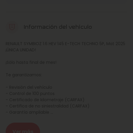
Información del vehículo
RENAULT SYMBIOZ 1.6 HEV 145 E-TECH TECHNO 5P, Mat 2025
¡ÚNICA UNIDAD!
¡Sólo hasta final de mes!
Te garantizamos:
- Revisión del vehículo
- Control de 100 puntos
- Certificado de kilometraje (CARFAX)
- Certifica de no siniestralidad (CARFAX)
- Garantía ampliable
- Confianza Marcos Automoción
Posibilidad de entrega en la puerta de casa, consulta las
Ver más