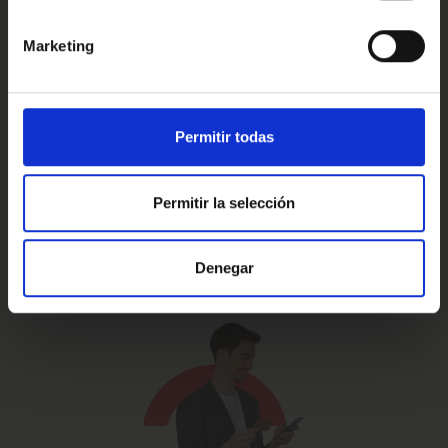
Marketing
Prueba de 15 días
Hasta 5 años
o 1.000 Km.
de garantía
Permitir todas
Permitir la selección
Vehículos certificados y
Te lo llevamos
excelencia en el servicio
a casa
Denegar